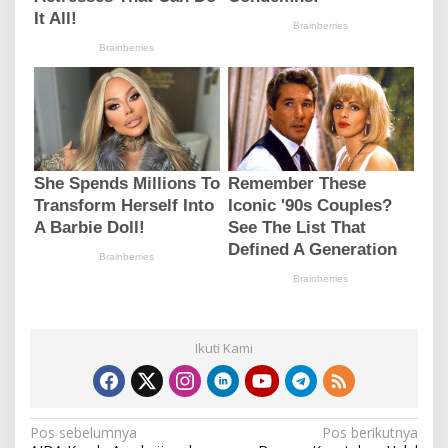
Ikuti Kami
N
Pos sebelumnya
Pos berikutnya