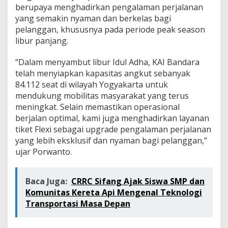
n
berupaya menghadirkan pengalaman perjalanan
H
yang semakin nyaman dan berkelas bagi
a
pelanggan, khususnya pada periode peak season
d
libur panjang.
i
r
k
“Dalam menyambut libur Idul Adha, KAI Bandara
a
telah menyiapkan kapasitas angkut sebanyak
n
84.112 seat di wilayah Yogyakarta untuk
L
mendukung mobilitas masyarakat yang terus
a
y
meningkat. Selain memastikan operasional
a
berjalan optimal, kami juga menghadirkan layanan
n
tiket Flexi sebagai upgrade pengalaman perjalanan
a
yang lebih eksklusif dan nyaman bagi pelanggan,”
n
F
ujar Porwanto.
l
e
x
Baca Juga:
CRRC Sifang Ajak Siswa SMP dan
i
Komunitas Kereta Api Mengenal Teknologi
P
Transportasi Masa Depan
r
e
m