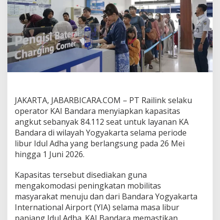
l
A
d
h
a
2
0
2
6
,
K
A
JAKARTA, JABARBICARA.COM – PT Railink selaku
I
operator KAI Bandara menyiapkan kapasitas
B
angkut sebanyak 84.112 seat untuk layanan KA
a
Bandara di wilayah Yogyakarta selama periode
n
libur Idul Adha yang berlangsung pada 26 Mei
d
a
hingga 1 Juni 2026.
r
a
Kapasitas tersebut disediakan guna
Y
mengakomodasi peningkatan mobilitas
o
masyarakat menuju dan dari Bandara Yogyakarta
g
y
International Airport (YIA) selama masa libur
a
panjang Idul Adha. KAI Bandara memastikan