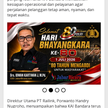
k
kesiapan operasional dan pelayanan agar
a
perjalanan pelanggan tetap aman, nyaman, dan
r
t
tepat waktu.
a
S
e
d
i
a
k
a
n
8
4
.
1
1
2
S
e
a
t
Direktur Utama PT Railink, Porwanto Handry
d
a
Nugroho, menyampaikan bahwa KAI Bandara terus