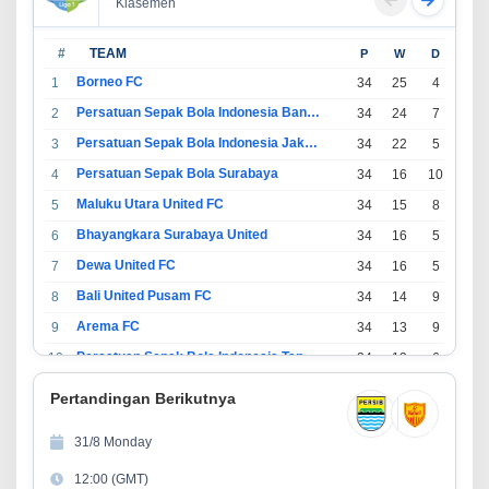
Klasemen
#
TEAM
P
W
D
L
Borneo FC
1
34
25
4
5
Persatuan Sepak Bola Indonesia Bandung
2
34
24
7
3
Persatuan Sepak Bola Indonesia Jakarta
3
34
22
5
7
Persatuan Sepak Bola Surabaya
4
34
16
10
8
Maluku Utara United FC
5
34
15
8
11
Bhayangkara Surabaya United
6
34
16
5
13
Dewa United FC
7
34
16
5
13
Bali United Pusam FC
8
34
14
9
11
Arema FC
9
34
13
9
12
Persatuan Sepak Bola Indonesia Tangerang
10
34
13
6
15
PSIM Yogyakarta
11
34
11
12
11
Pertandingan Berikutnya
Persatuan Sepakbola Indonesia Kediri
12
34
11
6
17
31/8 Monday
Perserikatan Sepak Bola Indonesia Jepara
13
34
9
9
16
12:00 (GMT)
Madura United FC
14
34
9
8
17