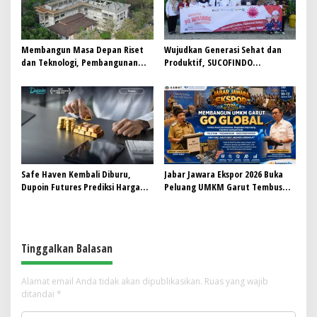
Membangun Masa Depan Riset
Wujudkan Generasi Sehat dan
dan Teknologi, Pembangunan
Produktif, SUCOFINDO
Gedung L-SSIT Universitas
Banjarmasin Gelar Sosialisasi
Udayana Capai Progres 47,11%
HIV/AIDS
Safe Haven Kembali Diburu,
Jabar Jawara Ekspor 2026 Buka
Dupoin Futures Prediksi Harga
Peluang UMKM Garut Tembus
Emas (XAUUSD) Menguat
Pasar Internasional
Tinggalkan Balasan
Alamat email Anda tidak akan dipublikasikan.
Ruas yang wajib
ditandai
*