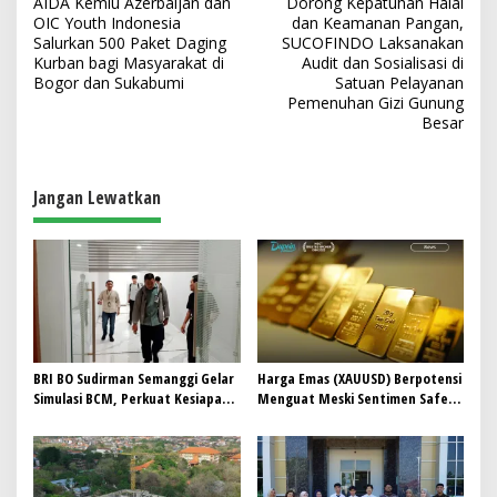
AIDA Kemlu Azerbaijan dan
Dorong Kepatuhan Halal
a
OIC Youth Indonesia
dan Keamanan Pangan,
v
Salurkan 500 Paket Daging
SUCOFINDO Laksanakan
Kurban bagi Masyarakat di
Audit dan Sosialisasi di
i
Bogor dan Sukabumi
Satuan Pelayanan
Pemenuhan Gizi Gunung
g
Besar
a
s
Jangan Lewatkan
i
p
o
s
BRI BO Sudirman Semanggi Gelar
Harga Emas (XAUUSD) Berpotensi
Simulasi BCM, Perkuat Kesiapan
Menguat Meski Sentimen Safe
Hadapi Kondisi Darurat
Haven Mulai Berkurang