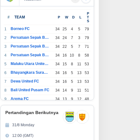
P
#
TEAM
P
W
D
L
T
S
Borneo FC
1
34
25
4
5
79
Persatuan Sepak Bola Indonesia Bandung
2
34
24
7
3
79
Persatuan Sepak Bola Indonesia Jakarta
3
34
22
5
7
71
Persatuan Sepak Bola Surabaya
4
34
16
10
8
58
Maluku Utara United FC
5
34
15
8
11
53
Bhayangkara Surabaya United
6
34
16
5
13
53
Dewa United FC
7
34
16
5
13
53
Bali United Pusam FC
8
34
14
9
11
51
Arema FC
9
34
13
9
12
48
1
Persatuan Sepak Bola Indonesia Tangerang
34
13
6
15
45
0
Pertandingan Berikutnya
1
PSIM Yogyakarta
34
11
12
11
45
1
31/8 Monday
1
Persatuan Sepakbola Indonesia Kediri
34
11
6
17
39
12:00 (GMT)
2