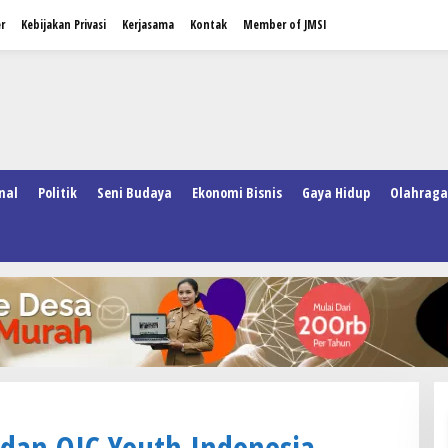
r
Kebijakan Privasi
Kerjasama
Kontak
Member of JMSI
nal
Politik
Seni Budaya
Ekonomi Bisnis
Gaya Hidup
Olahraga
 dan OIC Youth Indonesia