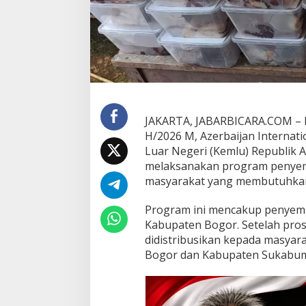
t
h
I
n
d
o
n
e
s
JAKARTA, JABARBICARA.COM – D
i
a
H/2026 M, Azerbaijan Internat
S
Luar Negeri (Kemlu) Republik 
a
melaksanakan program penyem
l
masyarakat yang membutuhkan d
u
r
k
Program ini mencakup penyemb
a
Kabupaten Bogor. Setelah pros
n
didistribusikan kepada masyara
5
Bogor dan Kabupaten Sukabum
0
0
P
a
k