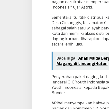
bagian dari ikhtiar memperkuat
Indonesia,” ujar Astrid.
Sementara itu, titik distribus
Desa Cimanggis, Kecamatan Cica
sebagai salah satu wilayah pen
kota dan memiliki akses distrib
daging kurban diharapkan da
secara lebih luas.
Baca Juga:
Anak Muda Berp
Magang di LindungiHutan
Penyerahan paket daging kurban
Jenderal OIC Youth Indonesia s
Youth Indonesia, kepada Bap
Bunder.
Afdhal menyampaikan bahwa p
bagian dari komitmen OIC You