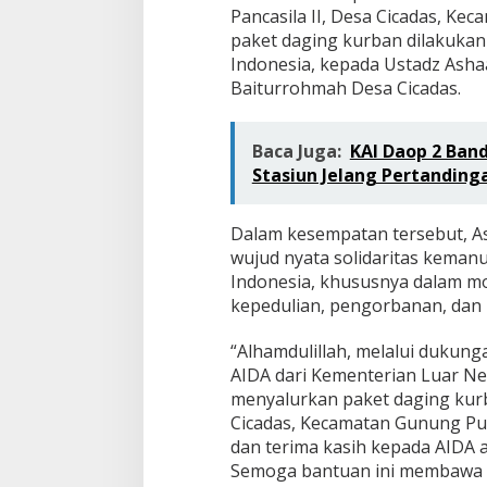
a
Pancasila II, Desa Cicadas, K
k
paket daging kurban dilakukan 
a
t
Indonesia, kepada Ustadz Ashaa
d
Baiturrohmah Desa Cicadas.
i
B
o
Baca Juga:
KAI Daop 2 Ban
g
Stasiun Jelang Pertanding
o
r
d
Dalam kesempatan tersebut, As
a
n
wujud nyata solidaritas keman
S
Indonesia, khususnya dalam m
u
kepedulian, pengorbanan, dan 
k
a
“Alhamdulillah, melalui dukun
b
u
AIDA dari Kementerian Luar Neg
m
menyalurkan paket daging ku
i
Cicadas, Kecamatan Gunung Pu
dan terima kasih kepada AIDA 
Semoga bantuan ini membawa m