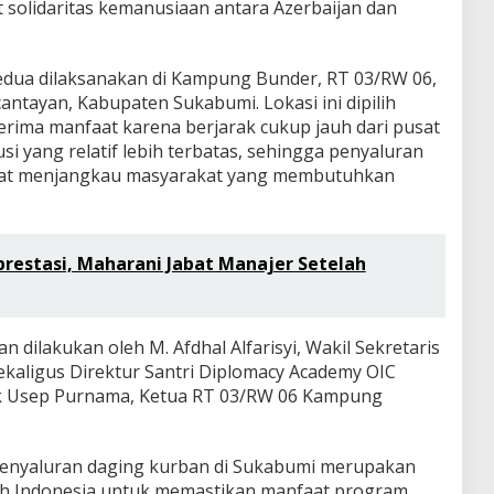
 solidaritas kemanusiaan antara Azerbaijan dan
i kedua dilaksanakan di Kampung Bunder, RT 03/RW 06,
ntayan, Kabupaten Sukabumi. Lokasi ini dipilih
erima manfaat karena berjarak cukup jauh dari pusat
usi yang relatif lebih terbatas, sehingga penyaluran
pat menjangkau masyarakat yang membutuhkan
restasi, Maharani Jabat Manajer Setelah
 dilakukan oleh M. Afdhal Alfarisyi, Wakil Sekretaris
ekaligus Direktur Santri Diplomacy Academy OIC
ak Usep Purnama, Ketua RT 03/RW 06 Kampung
enyaluran daging kurban di Sukabumi merupakan
th Indonesia untuk memastikan manfaat program