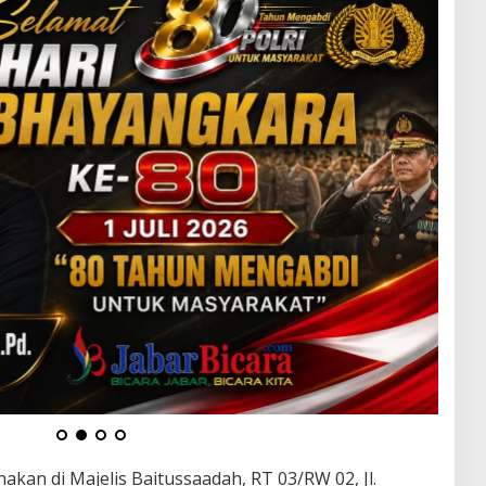
nakan di Majelis Baitussaadah, RT 03/RW 02, Jl.