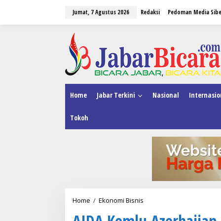
L
Jumat, 7 Agustus 2026
Redaksi
Pedoman Media Sibe
e
w
a
tutup
t
i
k
e
k
o
n
Home
Jabar Terkini
Nasional
Internasio
t
e
Tokoh
n
Home
/
Ekonomi Bisnis
A
I
AIDA Kemlu Azerbaijan
D