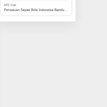
1
Perserikatan Sepak Bola Indonesia Jepara
34
9
9
16
36
AFC Cup
3
Persatuan Sepak Bola Indonesia Bandung vs Manila Digger FC
1
Madura United FC
34
9
8
17
35
4
1
Persatuan Sepakbola Makassar
34
8
10
16
34
5
1
Persis Solo
34
8
10
16
34
6
1
Semen Padang FC
34
5
5
24
20
7
1
Persatuan Sepak Bola Biak Sekitarnya
34
4
6
24
18
8