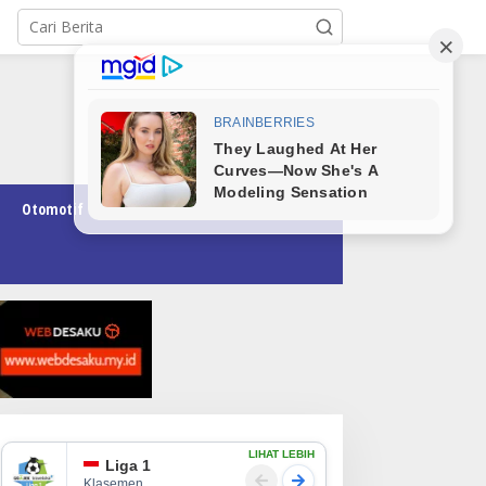
Otomotif
Pendidikan
Teknologi
Opini
LIHAT LEBIH
Liga 1
Klasemen