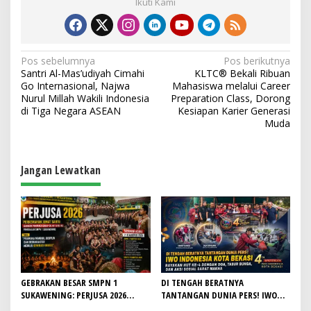
Ikuti Kami
N
Pos sebelumnya
Pos berikutnya
Santri Al-Mas’udiyah Cimahi
KLTC® Bekali Ribuan
a
Go Internasional, Najwa
Mahasiswa melalui Career
v
Nurul Millah Wakili Indonesia
Preparation Class, Dorong
di Tiga Negara ASEAN
Kesiapan Karier Generasi
i
Muda
g
a
Jangan Lewatkan
s
i
p
o
s
GEBRAKAN BESAR SMPN 1
DI TENGAH BERATNYA
SUKAWENING: PERJUSA 2026
TANTANGAN DUNIA PERS! IWO
TEMPA KARAKTER, DISIPLIN, DAN
Indonesia Kota Bekasi Rayakan