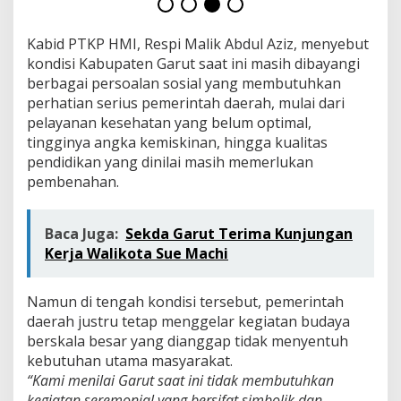
T
a
k
Kabid PTKP HMI, Respi Malik Abdul Aziz, menyebut
S
kondisi Kabupaten Garut saat ini masih dibayangi
e
berbagai persoalan sosial yang membutuhkan
n
perhatian serius pemerintah daerah, mulai dari
s
i
pelayanan kesehatan yang belum optimal,
t
tingginya angka kemiskinan, hingga kualitas
i
pendidikan yang dinilai masih memerlukan
f
pembenahan.
t
e
r
h
Baca Juga:
Sekda Garut Terima Kunjungan
a
Kerja Walikota Sue Machi
d
a
p
Namun di tengah kondisi tersebut, pemerintah
K
daerah justru tetap menggelar kegiatan budaya
r
berskala besar yang dianggap tidak menyentuh
i
kebutuhan utama masyarakat.
s
i
“Kami menilai Garut saat ini tidak membutuhkan
s
kegiatan seremonial yang bersifat simbolik dan