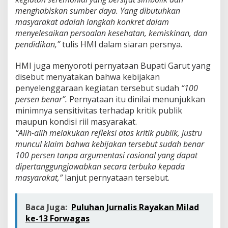
S
menghabiskan sumber daya. Yang dibutuhkan
o
masyarakat adalah langkah konkret dalam
s
i
menyelesaikan persoalan kesehatan, kemiskinan, dan
a
pendidikan,”
tulis HMI dalam siaran persnya.
l
HMI juga menyoroti pernyataan Bupati Garut yang
disebut menyatakan bahwa kebijakan
penyelenggaraan kegiatan tersebut sudah
“100
persen benar”.
Pernyataan itu dinilai menunjukkan
minimnya sensitivitas terhadap kritik publik
maupun kondisi riil masyarakat.
“Alih-alih melakukan refleksi atas kritik publik, justru
muncul klaim bahwa kebijakan tersebut sudah benar
100 persen tanpa argumentasi rasional yang dapat
dipertanggungjawabkan secara terbuka kepada
masyarakat,”
lanjut pernyataan tersebut.
Baca Juga:
Puluhan Jurnalis Rayakan Milad
ke-13 Forwagas