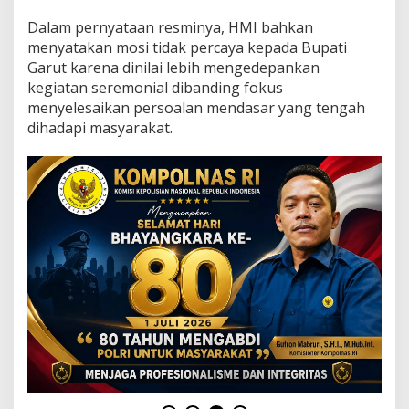
i
G
Dalam pernyataan resminya, HMI bahkan
a
menyatakan mosi tidak percaya kepada Bupati
r
Garut karena dinilai lebih mengedepankan
u
kegiatan seremonial dibanding fokus
t
,
menyelesaikan persoalan mendasar yang tengah
K
dihadapi masyarakat.
i
r
a
b
B
u
d
a
y
a
D
i
n
i
l
a
i