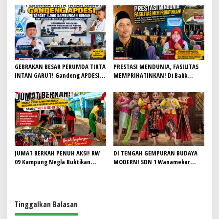
JIWA KEPANDUAN SISWA
HUT Ke-4 dengan Doa, Tabur
Bunga, dan Aksi Sosial Sarat
Makna
GEBRAKAN BESAR PERUMDA TIRTA
PRESTASI MENDUNIA, FASILITAS
INTAN GARUT! Gandeng APDESI,
MEMPRIHATINKAN! Di Balik
Target 4.000 Sambungan Rumah
Gemilangnya SMAN 26 Garut,
Demi Wujudkan Akses Air Bersih
Lapangan Hoki Rusak, Masjid Tak
untuk Masyarakat
Lagi Mampu Tampung Jamaah,
Penjualan Seragam Ikut Jadi
Sorotan
JUMAT BERKAH PENUH AKSI! RW
DI TENGAH GEMPURAN BUDAYA
09 Kampung Negla Buktikan
MODERN! SDN 1 Wanamekar
Gotong Royong Bukan Sekadar
Lahirkan Generasi Penari Sunda,
Slogan, Warga Bersatu Sambut
Menjaga Warisan Leluhur dari
HUT RI ke-81
Ruang Kelas
Tinggalkan Balasan