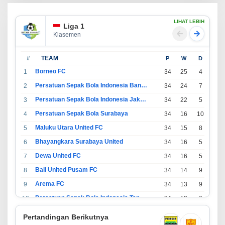
LIHAT LEBIH
Liga 1
Klasemen
#
TEAM
P
W
D
L
Borneo FC
1
34
25
4
5
Persatuan Sepak Bola Indonesia Bandung
2
34
24
7
3
Persatuan Sepak Bola Indonesia Jakarta
3
34
22
5
7
Persatuan Sepak Bola Surabaya
4
34
16
10
8
Maluku Utara United FC
5
34
15
8
11
Bhayangkara Surabaya United
6
34
16
5
13
Dewa United FC
7
34
16
5
13
Bali United Pusam FC
8
34
14
9
11
Arema FC
9
34
13
9
12
Persatuan Sepak Bola Indonesia Tangerang
10
34
13
6
15
PSIM Yogyakarta
11
34
11
12
11
Pertandingan Berikutnya