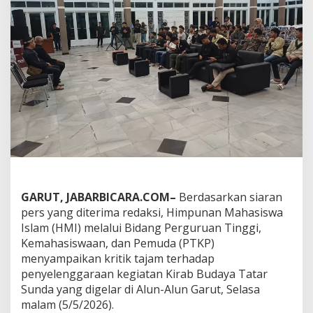
s
i
T
i
d
a
k
P
e
r
c
a
y
a
k
e
GARUT, JABARBICARA.COM–
Berdasarkan siaran
p
pers yang diterima redaksi, Himpunan Mahasiswa
a
Islam (HMI) melalui Bidang Perguruan Tinggi,
d
a
Kemahasiswaan, dan Pemuda (PTKP)
B
menyampaikan kritik tajam terhadap
u
penyelenggaraan kegiatan Kirab Budaya Tatar
p
Sunda yang digelar di Alun-Alun Garut, Selasa
a
malam (5/5/2026).
t