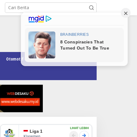
Otomotif
Pendidikan
Teknologi
Opini
LIHAT LEBIH
Liga 1
Klasemen