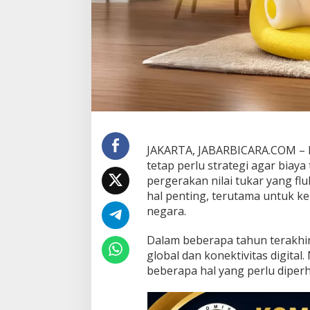
b
i
h
E
f
i
s
i
e
n
d
i
JAKARTA, JABARBICARA.COM – K
T
tetap perlu strategi agar biaya 
e
pergerakan nilai tukar yang flu
n
hal penting, terutama untuk ke
g
a
negara.
h
K
Dalam beberapa tahun terakhir,
u
global dan konektivitas digital
r
beberapa hal yang perlu diperh
s
y
a
n