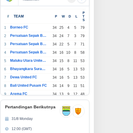
P
#
TEAM
P
W
D
L
T
S
Borneo FC
1
34
25
4
5
79
Persatuan Sepak Bola Indonesia Bandung
2
34
24
7
3
79
Persatuan Sepak Bola Indonesia Jakarta
3
34
22
5
7
71
Persatuan Sepak Bola Surabaya
4
34
16
10
8
58
Maluku Utara United FC
5
34
15
8
11
53
Bhayangkara Surabaya United
6
34
16
5
13
53
Dewa United FC
7
34
16
5
13
53
Bali United Pusam FC
8
34
14
9
11
51
Arema FC
9
34
13
9
12
48
1
Persatuan Sepak Bola Indonesia Tangerang
34
13
6
15
45
0
Pertandingan Berikutnya
1
PSIM Yogyakarta
34
11
12
11
45
1
31/8 Monday
1
Persatuan Sepakbola Indonesia Kediri
34
11
6
17
39
12:00 (GMT)
2