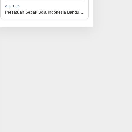
1
Perserikatan Sepak Bola Indonesia Jepara
34
9
9
16
36
AFC Cup
3
Persatuan Sepak Bola Indonesia Bandung vs Manila Digger FC
1
Madura United FC
34
9
8
17
35
4
1
Persatuan Sepakbola Makassar
34
8
10
16
34
5
1
Persis Solo
34
8
10
16
34
6
1
Semen Padang FC
34
5
5
24
20
7
1
Persatuan Sepak Bola Biak Sekitarnya
34
4
6
24
18
8