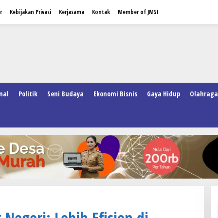
r
Kebijakan Privasi
Kerjasama
Kontak
Member of JMSI
nal
Politik
Seni Budaya
Ekonomi Bisnis
Gaya Hidup
Olahraga
 Negeri: Lebih Efisien di