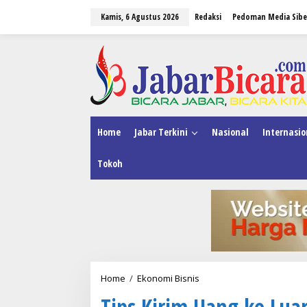
L
Kamis, 6 Agustus 2026
Redaksi
Pedoman Media Sibe
e
w
a
tutup
t
i
k
e
k
o
n
Home
Jabar Terkini
Nasional
Internasio
t
e
Tokoh
n
Home
/
Ekonomi Bisnis
T
i
Tips Kirim Uang ke Luar
p