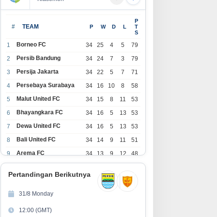
P
#
TEAM
P
W
D
L
T
S
Borneo FC
1
34
25
4
5
79
Persib Bandung
2
34
24
7
3
79
Persija Jakarta
3
34
22
5
7
71
Persebaya Surabaya
4
34
16
10
8
58
Malut United FC
5
34
15
8
11
53
Bhayangkara FC
6
34
16
5
13
53
Dewa United FC
7
34
16
5
13
53
Bali United FC
8
34
14
9
11
51
Arema FC
9
34
13
9
12
48
1
Persita Tangerang
34
13
6
15
45
0
Pertandingan Berikutnya
1
PSIM Yogyakarta
34
11
12
11
45
1
31/8 Monday
1
Persik Kediri
34
11
6
17
39
12:00 (GMT)
2