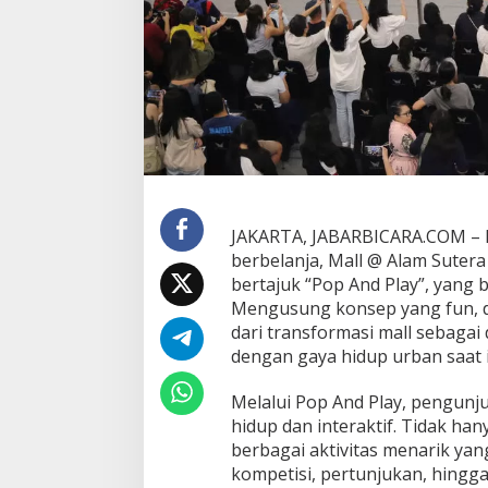
a
s
I
n
t
e
r
a
k
t
i
f
JAKARTA, JABARBICARA.COM – M
,
berbelanja, Mall @ Alam Suter
M
bertajuk “Pop And Play”, yang 
a
Mengusung konsep yang fun, di
l
l
dari transformasi mall sebagai 
@
dengan gaya hidup urban saat i
A
l
Melalui Pop And Play, pengunju
a
hidup dan interaktif. Tidak ha
m
S
berbagai aktivitas menarik yan
u
kompetisi, pertunjukan, hingg
t