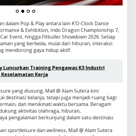
n dalam Pop & Play antara lain K’O-Clock Dance
formance & Exhibition, Indo Dragon Championship 7,
 Car Event, hingga Fitbuller Showdown 2026. Setiap
man yang berbeda, mulai dari hiburan, interaksi
ng mendorong gaya hidup aktif.
 Luncurkan Training Pengawas K3 Industri
 Keselamatan Kerja
sure yang diusung, Mall @ Alam Sutera kini
 destinasi belanja, tetapi juga menjadi ruang bagi
ermain, dan menikmati waktu bersama. Beragam
dukung aktivitas olahraga, hiburan,
ya pengalaman berkunjung dalam satu destinasi.
n sportleisure dan wellness, Mall @ Alam Sutera