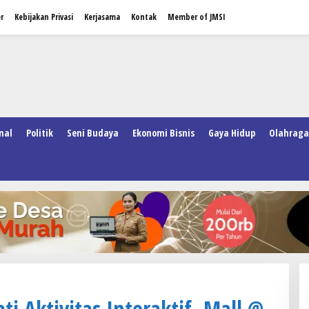
r
Kebijakan Privasi
Kerjasama
Kontak
Member of JMSI
nal
Politik
Seni Budaya
Ekonomi Bisnis
Gaya Hidup
Olahraga
i Aktivitas Interaktif, Mall @