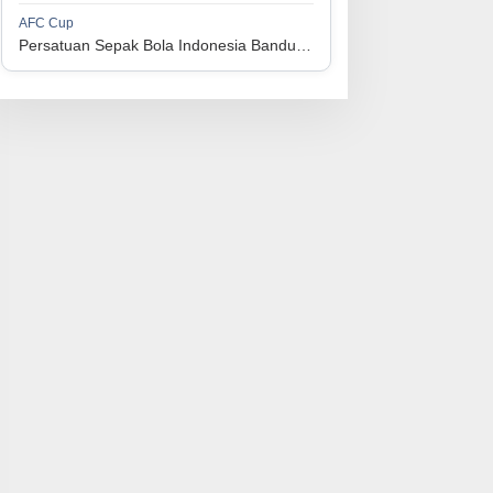
1
Persijap Jepara
34
9
9
16
36
AFC Cup
3
Persatuan Sepak Bola Indonesia Bandung vs Manila Digger FC
1
Madura United FC
34
9
8
17
35
4
1
PSM Makassar
34
8
10
16
34
5
1
Persis Solo
34
8
10
16
34
6
1
Semen Padang FC
34
5
5
24
20
7
1
PSBS Biak
34
4
6
24
18
8