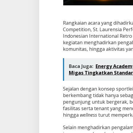
a
y
Rangkaian acara yang dihadirka
Competition, St. Laurensia Per
Indonesian International Retro
kegiatan menghadirkan pengala
komunitas, hingga aktivitas ya
Baca Juga:
Energy Academy
Migas Tingkatkan Standar
Sejalan dengan konsep sportlei
berkembang tidak hanya sebagai
pengunjung untuk bergerak, b
fasilitas serta tenant yang men
hingga
wellness
turut memperka
Selain menghadirkan pengalama