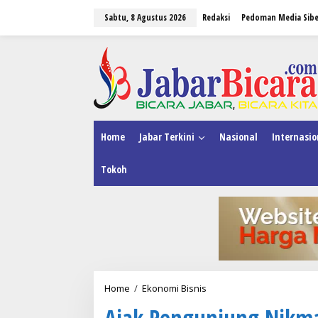
L
Sabtu, 8 Agustus 2026
Redaksi
Pedoman Media Sibe
e
w
a
tutup
t
i
k
e
k
o
n
Home
Jabar Terkini
Nasional
Internasio
t
e
Tokoh
n
Home
/
Ekonomi Bisnis
A
j
Ajak Pengunjung Nikmat
a