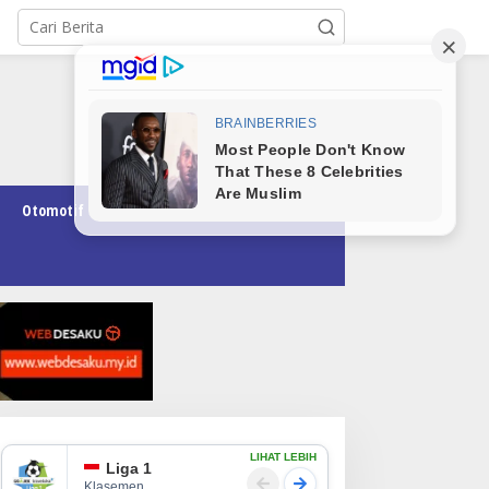
Otomotif
Pendidikan
Teknologi
Opini
LIHAT LEBIH
Liga 1
Klasemen