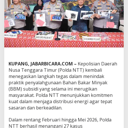
a
n
t
a
i
M
a
f
i
a
B
B
M
KUPANG, JABARBICARA.COM –
Kepolisian Daerah
:
Nusa Tenggara Timur (Polda NTT) kembali
2
menegaskan langkah tegas dalam menindak
7
praktik penyalahgunaan Bahan Bakar Minyak
K
a
(BBM) subsidi yang selama ini merugikan
s
masyarakat. Polda NTT menunjukkan komitmen
u
kuat dalam menjaga distribusi energi agar tepat
s
sasaran dan berkeadilan.
T
e
r
Dalam rentang Februari hingga Mei 2026, Polda
u
NTT berhasil menangani 27 kasus