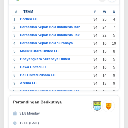
#
TEAM
P
W
D
L
Borneo FC
1
34
25
4
5
Persatuan Sepak Bola Indonesia Bandung
2
34
24
7
3
Persatuan Sepak Bola Indonesia Jakarta
3
34
22
5
7
Persatuan Sepak Bola Surabaya
4
34
16
10
8
Maluku Utara United FC
5
34
15
8
11
Bhayangkara Surabaya United
6
34
16
5
13
Dewa United FC
7
34
16
5
13
Bali United Pusam FC
8
34
14
9
11
Arema FC
9
34
13
9
12
Persatuan Sepak Bola Indonesia Tangerang
10
34
13
6
15
PSIM Yogyakarta
11
34
11
12
11
Pertandingan Berikutnya
Persatuan Sepakbola Indonesia Kediri
12
34
11
6
17
31/8 Monday
Perserikatan Sepak Bola Indonesia Jepara
13
34
9
9
16
12:00 (GMT)
Madura United FC
14
34
9
8
17