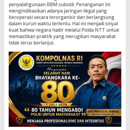
n
penyalahgunaan BBM subsidi. Penanganan ini
g
mengindikasikan adanya jaringan ilegal yang
k
beroperasi secara terorganisir dan berlangsung
a
p
dalam kurun waktu tertentu. Hal ini menjadi sinyal
,
kuat bahwa negara hadir melalui Polda NTT untuk
H
memastikan praktik yang merugikan masyarakat
a
tidak terus berlanjut.
k
R
a
k
y
a
t
D
i
s
e
l
a
m
a
t
k