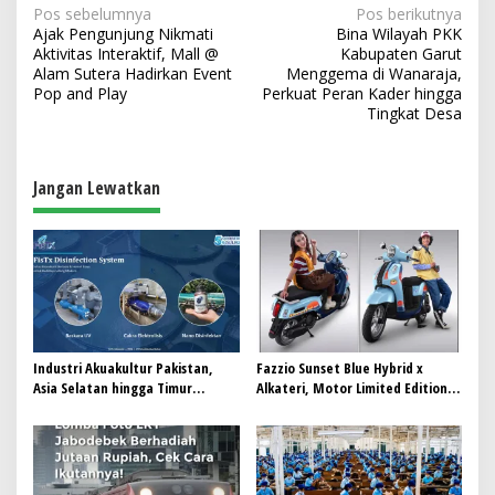
N
Pos sebelumnya
Pos berikutnya
Ajak Pengunjung Nikmati
Bina Wilayah PKK
a
Aktivitas Interaktif, Mall @
Kabupaten Garut
v
Alam Sutera Hadirkan Event
Menggema di Wanaraja,
Pop and Play
Perkuat Peran Kader hingga
i
Tingkat Desa
g
a
Jangan Lewatkan
s
i
p
o
s
Industri Akuakultur Pakistan,
Fazzio Sunset Blue Hybrid x
Asia Selatan hingga Timur
Alkateri, Motor Limited Edition
Tengah Bersiap Terapkan Solusi
Buat Nyempurnain Look Retro-
Terlengkap dari Indonesia
Future Lo