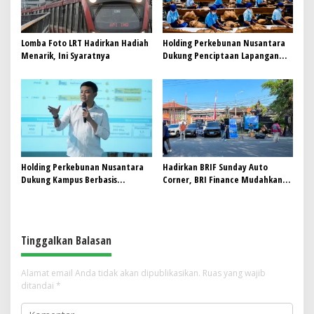
Lomba Foto LRT Hadirkan Hadiah
Holding Perkebunan Nusantara
Menarik, Ini Syaratnya
Dukung Penciptaan Lapangan
Kerja, PTPN I Serap 15–20 Ribu
Pekerja di Pabrik Tembakau
Holding Perkebunan Nusantara
Hadirkan BRIF Sunday Auto
Dukung Kampus Berbasis
Corner, BRI Finance Mudahkan
Perkebunan, Arya Sandhiyudha
Warga Bali Wujudkan Mobil
Jadi Mahasiswa Angkatan
Impian
Pertama Magister ITSI
Tinggalkan Balasan
Alamat email Anda tidak akan dipublikasikan.
Ruas yang wajib
ditandai
*