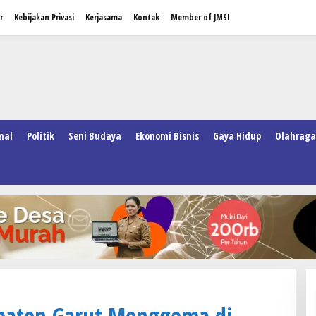
r
Kebijakan Privasi
Kerjasama
Kontak
Member of JMSI
nal
Politik
Seni Budaya
Ekonomi Bisnis
Gaya Hidup
Olahraga
paten Garut Menggema di