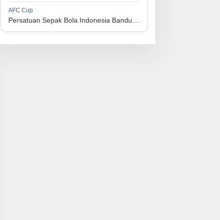
1
Perserikatan Sepak Bola Indonesia Jepara
34
9
9
16
36
AFC Cup
3
Persatuan Sepak Bola Indonesia Bandung vs Manila Digger FC
1
Madura United FC
34
9
8
17
35
4
1
Persatuan Sepakbola Makassar
34
8
10
16
34
5
1
Persis Solo
34
8
10
16
34
6
1
Semen Padang FC
34
5
5
24
20
7
1
Persatuan Sepak Bola Biak Sekitarnya
34
4
6
24
18
8