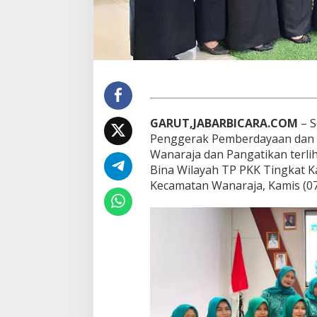
M
e
n
g
g
e
m
a
d
GARUT,JABARBICARA.COM
– S
i
W
Penggerak Pemberdayaan dan K
a
Wanaraja dan Pangatikan terli
n
Bina Wilayah TP PKK Tingkat Ka
a
Kecamatan Wanaraja, Kamis (07
r
a
j
a
,
P
e
r
k
u
a