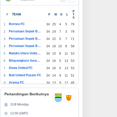
P
#
TEAM
P
W
D
L
T
S
Borneo FC
1
34
25
4
5
79
Persatuan Sepak Bola Indonesia Bandung
2
34
24
7
3
79
Persatuan Sepak Bola Indonesia Jakarta
3
34
22
5
7
71
Persatuan Sepak Bola Surabaya
4
34
16
10
8
58
Maluku Utara United FC
5
34
15
8
11
53
Bhayangkara Surabaya United
6
34
16
5
13
53
Dewa United FC
7
34
16
5
13
53
Bali United Pusam FC
8
34
14
9
11
51
Arema FC
9
34
13
9
12
48
1
Persatuan Sepak Bola Indonesia Tangerang
34
13
6
15
45
0
Pertandingan Berikutnya
1
PSIM Yogyakarta
34
11
12
11
45
1
31/8 Monday
1
Persatuan Sepakbola Indonesia Kediri
34
11
6
17
39
12:00 (GMT)
2