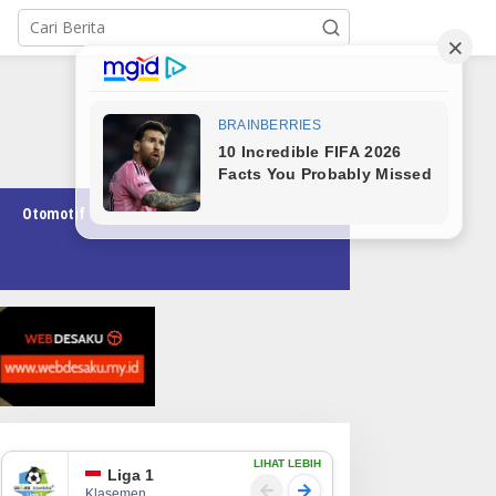
Otomotif
Pendidikan
Teknologi
Opini
LIHAT LEBIH
Liga 1
Klasemen