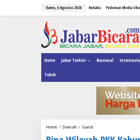
L
Kamis, 6 Agustus 2026
Redaksi
Pedoman Media Sibe
e
w
a
tutup
t
i
k
e
k
o
n
Home
Jabar Terkini
Nasional
Internasio
t
e
Tokoh
n
Home
/
Daerah
/
Garut
B
i
Bina Wilayah PKK Kabu
n