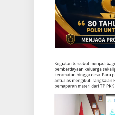
D
e
s
a
Kegiatan tersebut menjadi ba
pemberdayaan keluarga sekalig
kecamatan hingga desa. Para 
antusias mengikuti rangkaian 
pemaparan materi dari TP PKK