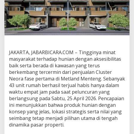
t
J
a
m
,
C
l
u
s
t
JAKARTA, JABARBICARA.COM – Tingginya minat
e
masyarakat terhadap hunian dengan aksesibilitas
r
baik serta berada di kawasan yang terus
N
e
berkembang tercermin dari penjualan Cluster
o
Neora fase pertama di Metland Menteng. Sebanyak
r
43 unit rumah berhasil terjual habis hanya dalam
a
waktu empat jam pada saat peluncuran yang
J
a
berlangsung pada Sabtu, 25 April 2026. Pencapaian
d
ini menunjukkan bahwa produk hunian dengan
i
konsep yang jelas, lokasi strategis serta nilai yang
P
seimbang tetap menjadi pilihan utama di tengah
r
dinamika pasar properti.
i
m