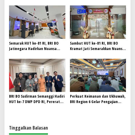
Syahida Harumkan BRI Region 6,
DPD RI
Raih Juara 3 Lomba Tari
Nusantara 2026 Bank Indonesia
Semarak HUT ke-81 RI, BRI BO
Sambut HUT ke-81 RI, BRI BO
Jatinegara Hadirkan Nuansa
Kramat Jati Semarakkan Nuansa
Merah Putih di Lingkungan
Merah Putih
Kantor
BRI BO Sudirman Semanggi Hadiri
Perkuat Keimanan dan Ukhuwah,
HUT ke-7 DWP DPD RI, Pererat
BRI Region 6 Gelar Pengajian
Sinergi
Rutin Bersama Pekerja
Tinggalkan Balasan