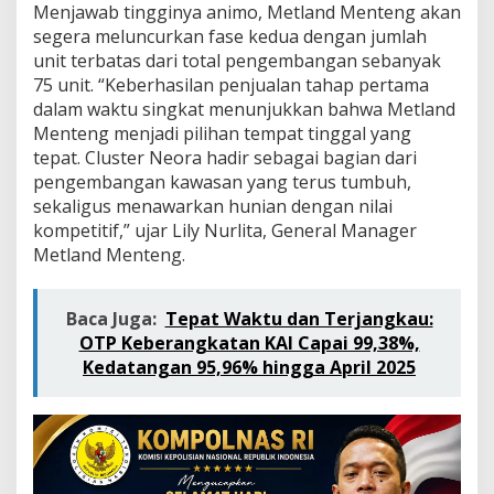
a
Menjawab tingginya animo, Metland Menteng akan
d
segera meluncurkan fase kedua dengan jumlah
o
unit terbatas dari total pengembangan sebanyak
n
75 unit. “Keberhasilan penjualan tahap pertama
a
d
dalam waktu singkat menunjukkan bahwa Metland
i
Menteng menjadi pilihan tempat tinggal yang
M
tepat. Cluster Neora hadir sebagai bagian dari
e
pengembangan kawasan yang terus tumbuh,
t
l
sekaligus menawarkan hunian dengan nilai
a
kompetitif,” ujar Lily Nurlita, General Manager
n
Metland Menteng.
d
M
e
Baca Juga:
Tepat Waktu dan Terjangkau:
n
OTP Keberangkatan KAI Capai 99,38%,
t
e
Kedatangan 95,96% hingga April 2025
n
g