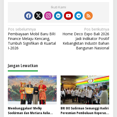
Ikuti Kami
N
Pos sebelumnya
Pos berikutnya
Pembiayaan Mobil Baru BRI
Home Deco Expo Bali 2026
a
Finance Melaju Kencang,
Jadi Indikator Positif
v
Tumbuh Signifikan di Kuartal
Kebangkitan Industri Bahan
I-2026
Bangunan Nasional
i
g
a
Jangan Lewatkan
s
i
p
o
s
Membanggakan! Melky
BRI BO Sudirman Semanggi Hadiri
Soekirman dan Mutiara Aulia
Peresmian Pembukaan Koperasi