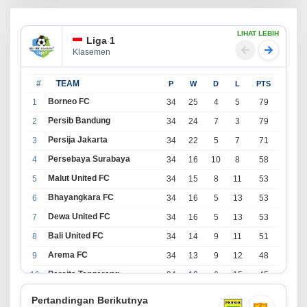
LIHAT LEBIH
Liga 1
Klasemen
#
TEAM
P
W
D
L
PTS
Borneo FC
1
34
25
4
5
79
Persib Bandung
2
34
24
7
3
79
Persija Jakarta
3
34
22
5
7
71
Persebaya Surabaya
4
34
16
10
8
58
Malut United FC
5
34
15
8
11
53
Bhayangkara FC
6
34
16
5
13
53
Dewa United FC
7
34
16
5
13
53
Bali United FC
8
34
14
9
11
51
Arema FC
9
34
13
9
12
48
Persita Tangerang
10
34
13
6
15
45
PSIM Yogyakarta
11
34
11
12
11
45
Pertandingan Berikutnya