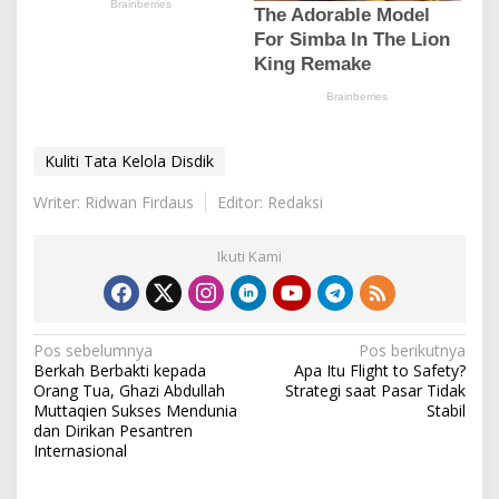
Kuliti Tata Kelola Disdik
Writer: Ridwan Firdaus
Editor: Redaksi
Ikuti Kami
N
Pos sebelumnya
Pos berikutnya
Berkah Berbakti kepada
Apa Itu Flight to Safety?
a
Orang Tua, Ghazi Abdullah
Strategi saat Pasar Tidak
v
Muttaqien Sukses Mendunia
Stabil
dan Dirikan Pesantren
i
Internasional
g