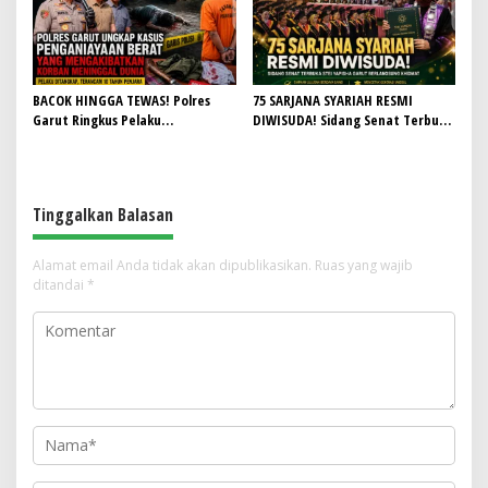
BACOK HINGGA TEWAS! Polres
75 SARJANA SYARIAH RESMI
Garut Ringkus Pelaku
DIWISUDA! Sidang Senat Terbuka
Penganiayaan Brutal di
STEI Yapisha Garut Berlangsung
Banyuresmi, Terancam 10 Tahun
Khidmat, Siapkan Lulusan
Penjara
Berdaya Saing dan Berintegritas
Tinggalkan Balasan
Alamat email Anda tidak akan dipublikasikan.
Ruas yang wajib
ditandai
*