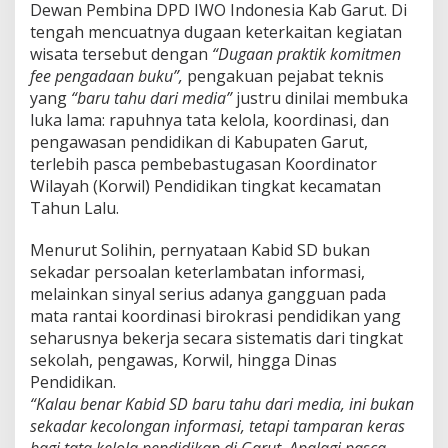
n
Dewan Pembina DPD IWO Indonesia Kab Garut. Di
A
tengah mencuatnya dugaan keterkaitan kegiatan
f
wisata tersebut dengan
“Dugaan praktik komitmen
s
fee pengadaan buku”,
pengakuan pejabat teknis
o
r
yang
“baru tahu dari media”
justru dinilai membuka
K
luka lama: rapuhnya tata kelola, koordinasi, dan
u
pengawasan pendidikan di Kabupaten Garut,
l
terlebih pasca pembebastugasan Koordinator
i
Wilayah (Korwil) Pendidikan tingkat kecamatan
t
i
Tahun Lalu.
T
a
Menurut Solihin, pernyataan Kabid SD bukan
t
sekadar persoalan keterlambatan informasi,
a
melainkan sinyal serius adanya gangguan pada
K
e
mata rantai koordinasi birokrasi pendidikan yang
l
seharusnya bekerja secara sistematis dari tingkat
o
sekolah, pengawas, Korwil, hingga Dinas
l
Pendidikan.
a
D
“Kalau benar Kabid SD baru tahu dari media, ini bukan
i
sekadar kecolongan informasi, tetapi tamparan keras
s