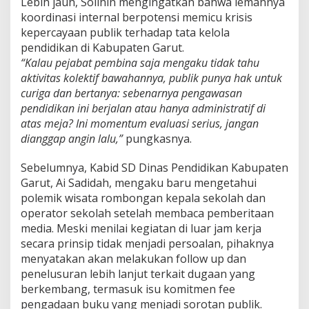
Lebih jauh, Solihin mengingatkan bahwa lemahnya
koordinasi internal berpotensi memicu krisis
kepercayaan publik terhadap tata kelola
pendidikan di Kabupaten Garut.
“Kalau pejabat pembina saja mengaku tidak tahu
aktivitas kolektif bawahannya, publik punya hak untuk
curiga dan bertanya: sebenarnya pengawasan
pendidikan ini berjalan atau hanya administratif di
atas meja? Ini momentum evaluasi serius, jangan
dianggap angin lalu,”
pungkasnya.
Sebelumnya, Kabid SD Dinas Pendidikan Kabupaten
Garut, Ai Sadidah, mengaku baru mengetahui
polemik wisata rombongan kepala sekolah dan
operator sekolah setelah membaca pemberitaan
media. Meski menilai kegiatan di luar jam kerja
secara prinsip tidak menjadi persoalan, pihaknya
menyatakan akan melakukan follow up dan
penelusuran lebih lanjut terkait dugaan yang
berkembang, termasuk isu komitmen fee
pengadaan buku yang menjadi sorotan publik.