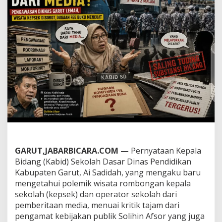
B
a
r
u
T
a
h
u
d
a
r
i
M
e
d
i
a
GARUT,JABARBICARA.COM —
Pernyataan Kepala
’
Bidang (Kabid) Sekolah Dasar Dinas Pendidikan
,
S
Kabupaten Garut, Ai Sadidah, yang mengaku baru
o
mengetahui polemik wisata rombongan kepala
l
sekolah (kepsek) dan operator sekolah dari
i
pemberitaan media, menuai kritik tajam dari
h
pengamat kebijakan publik Solihin Afsor yang juga
i