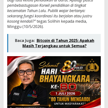
bagi tata kelola pendidikan di Garut. Apalagi pasca
d
pembebastugasan Korwil pendidikan di tingkat
i
kecamatan Tahun Lalu. Publik wajar bertanya:
k
:
sekarang fungsi koordinasi itu berjalan atau justru
P
kosong kendali?”
tegas Solihin kepada media,
a
Minggu (10/5/2026).
s
k
a
Baca Juga:
Bitcoin di Tahun 2025: Apakah
K
o
Masih Terjangkau untuk Semua?
r
w
i
l
D
i
b
e
b
a
s
t
u
g