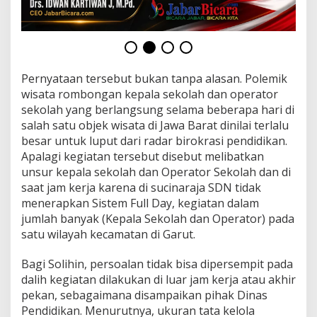
a
s
k
a
n
,
Pernyataan tersebut bukan tanpa alasan. Polemik
P
wisata rombongan kepala sekolah dan operator
e
n
sekolah yang berlangsung selama beberapa hari di
g
salah satu objek wisata di Jawa Barat dinilai terlalu
a
besar untuk luput dari radar birokrasi pendidikan.
w
Apalagi kegiatan tersebut disebut melibatkan
a
unsur kepala sekolah dan Operator Sekolah dan di
s
a
saat jam kerja karena di sucinaraja SDN tidak
n
menerapkan Sistem Full Day, kegiatan dalam
P
jumlah banyak (Kepala Sekolah dan Operator) pada
e
satu wilayah kecamatan di Garut.
n
d
i
Bagi Solihin, persoalan tidak bisa dipersempit pada
d
dalih kegiatan dilakukan di luar jam kerja atau akhir
i
pekan, sebagaimana disampaikan pihak Dinas
k
Pendidikan. Menurutnya, ukuran tata kelola
a