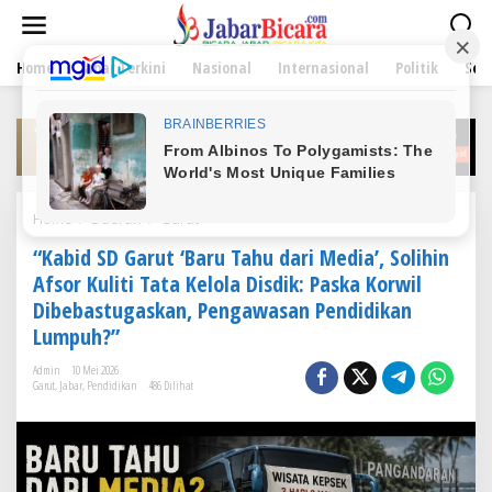
L
e
w
Home
Jabar Terkini
Nasional
Internasional
Politik
Sen
a
t
i
k
e
k
o
n
Home
/
Daerah
/
Garut
“
t
K
e
“Kabid SD Garut ‘Baru Tahu dari Media’, Solihin
a
n
b
Afsor Kuliti Tata Kelola Disdik: Paska Korwil
i
Dibebastugaskan, Pengawasan Pendidikan
d
Lumpuh?”
S
D
Admin
10 Mei 2026
G
Garut
,
Jabar
,
Pendidikan
486 Dilihat
a
r
u
t
‘