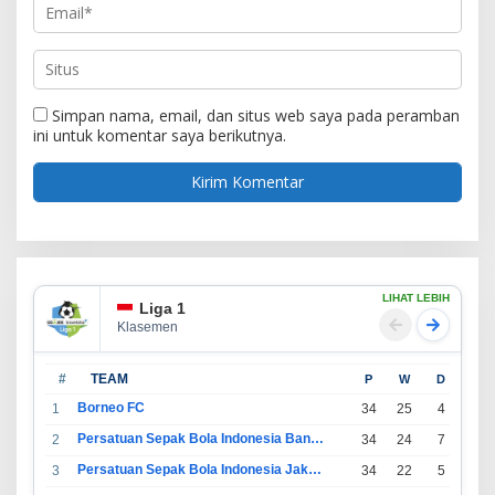
Simpan nama, email, dan situs web saya pada peramban
ini untuk komentar saya berikutnya.
LIHAT LEBIH
Liga 1
Klasemen
#
TEAM
P
W
D
L
Borneo FC
1
34
25
4
5
Persatuan Sepak Bola Indonesia Bandung
2
34
24
7
3
Persatuan Sepak Bola Indonesia Jakarta
3
34
22
5
7