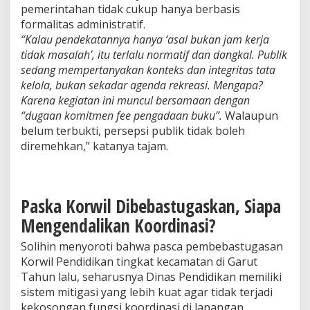
n
pemerintahan tidak cukup hanya berbasis
L
formalitas administratif.
u
“Kalau pendekatannya hanya ‘asal bukan jam kerja
m
tidak masalah’, itu terlalu normatif dan dangkal. Publik
p
sedang mempertanyakan konteks dan integritas tata
u
h
kelola, bukan sekadar agenda rekreasi. Mengapa?
?
Karena kegiatan ini muncul bersamaan dengan
”
“dugaan komitmen fee pengadaan buku”.
Walaupun
belum terbukti, persepsi publik tidak boleh
diremehkan,” katanya tajam.
Paska Korwil Dibebastugaskan, Siapa
Mengendalikan Koordinasi?
Solihin menyoroti bahwa pasca pembebastugasan
Korwil Pendidikan tingkat kecamatan di Garut
Tahun lalu, seharusnya Dinas Pendidikan memiliki
sistem mitigasi yang lebih kuat agar tidak terjadi
kekosongan fungsi koordinasi di lapangan.