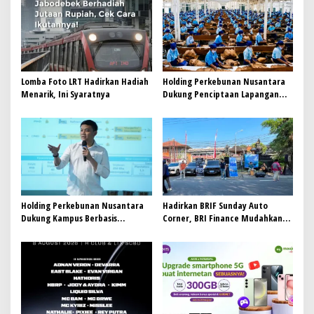
p
o
s
Lomba Foto LRT Hadirkan Hadiah
Holding Perkebunan Nusantara
Menarik, Ini Syaratnya
Dukung Penciptaan Lapangan
Kerja, PTPN I Serap 15–20 Ribu
Pekerja di Pabrik Tembakau
Holding Perkebunan Nusantara
Hadirkan BRIF Sunday Auto
Dukung Kampus Berbasis
Corner, BRI Finance Mudahkan
Perkebunan, Arya Sandhiyudha
Warga Bali Wujudkan Mobil
Jadi Mahasiswa Angkatan
Impian
Pertama Magister ITSI