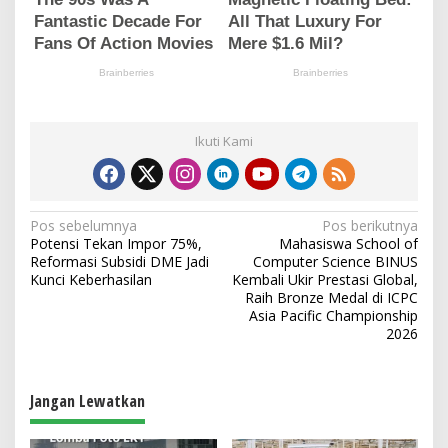
Ikuti Kami
N
Pos sebelumnya
Pos berikutnya
Potensi Tekan Impor 75%,
Mahasiswa School of
a
Reformasi Subsidi DME Jadi
Computer Science BINUS
v
Kunci Keberhasilan
Kembali Ukir Prestasi Global,
Raih Bronze Medal di ICPC
i
Asia Pacific Championship
2026
g
a
s
Jangan Lewatkan
i