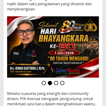
l
hadir dalam satu pengalaman yang dinamis dan
a
menyenangkan.
m
S
a
t
u
D
e
s
t
i
n
a
s
i
d
i
P
I
K
A
Melalui suasana yang energik dan community
v
driven, PIK Avenue mengajak pengunjung untuk
e
menikmati cara baru dalam menghabiskan waktu,
n