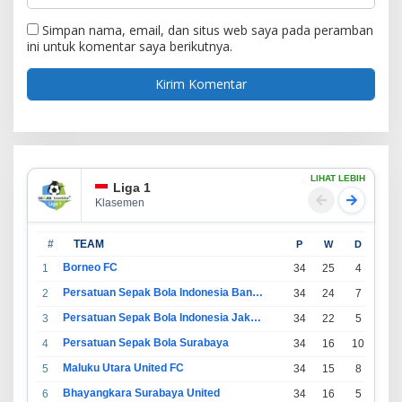
Simpan nama, email, dan situs web saya pada peramban
ini untuk komentar saya berikutnya.
LIHAT LEBIH
Liga 1
Klasemen
#
TEAM
P
W
D
L
Borneo FC
1
34
25
4
5
Persatuan Sepak Bola Indonesia Bandung
2
34
24
7
3
Persatuan Sepak Bola Indonesia Jakarta
3
34
22
5
7
Persatuan Sepak Bola Surabaya
4
34
16
10
8
Maluku Utara United FC
5
34
15
8
11
Bhayangkara Surabaya United
6
34
16
5
13