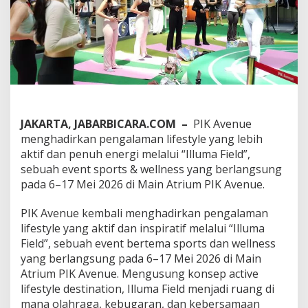
a
d
u
k
a
n
S
p
o
r
JAKARTA, JABARBICARA.COM –
PIK Avenue
t
menghadirkan pengalaman lifestyle yang lebih
s
d
aktif dan penuh energi melalui “Illuma Field”,
a
sebuah event sports & wellness yang berlangsung
n
pada 6–17 Mei 2026 di Main Atrium PIK Avenue.
W
e
PIK Avenue kembali menghadirkan pengalaman
l
l
lifestyle yang aktif dan inspiratif melalui “Illuma
n
Field”, sebuah event bertema sports dan wellness
e
yang berlangsung pada 6–17 Mei 2026 di Main
s
Atrium PIK Avenue. Mengusung konsep active
s
d
lifestyle destination, Illuma Field menjadi ruang di
a
mana olahraga, kebugaran, dan kebersamaan