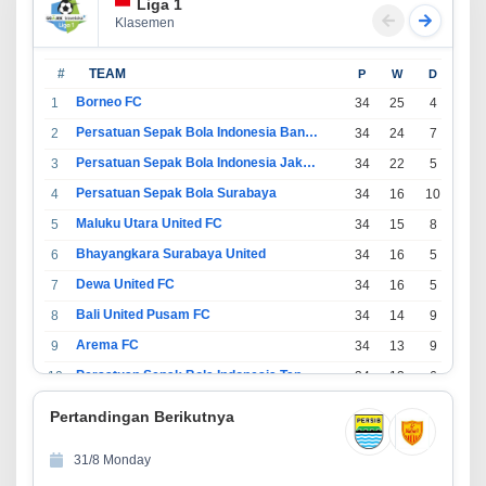
Liga 1
Klasemen
#
TEAM
P
W
D
L
Borneo FC
1
34
25
4
5
Persatuan Sepak Bola Indonesia Bandung
2
34
24
7
3
Persatuan Sepak Bola Indonesia Jakarta
3
34
22
5
7
Persatuan Sepak Bola Surabaya
4
34
16
10
8
Maluku Utara United FC
5
34
15
8
11
Bhayangkara Surabaya United
6
34
16
5
13
Dewa United FC
7
34
16
5
13
Bali United Pusam FC
8
34
14
9
11
Arema FC
9
34
13
9
12
Persatuan Sepak Bola Indonesia Tangerang
10
34
13
6
15
PSIM Yogyakarta
11
34
11
12
11
Pertandingan Berikutnya
Persatuan Sepakbola Indonesia Kediri
12
34
11
6
17
31/8 Monday
Perserikatan Sepak Bola Indonesia Jepara
13
34
9
9
16