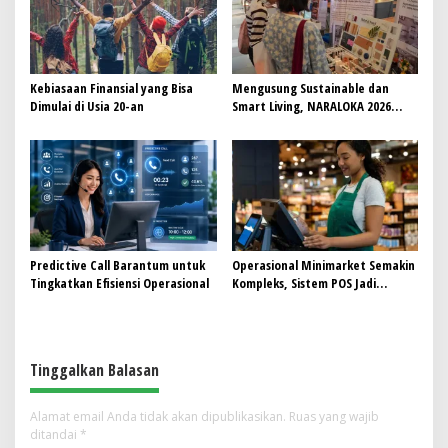
Kebiasaan Finansial yang Bisa
Mengusung Sustainable dan
Dimulai di Usia 20-an
Smart Living, NARALOKA 2026
Hadirkan Karya Terbaik
Mahasiswa BINUS @Malang
Predictive Call Barantum untuk
Operasional Minimarket Semakin
Tingkatkan Efisiensi Operasional
Kompleks, Sistem POS Jadi
Andalan Kelola Transaksi dan
Stok
Tinggalkan Balasan
Alamat email Anda tidak akan dipublikasikan.
Ruas yang wajib
ditandai
*