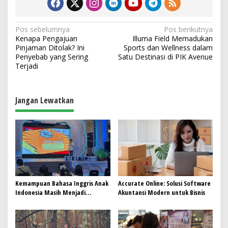
N
Pos sebelumnya
Pos berikutnya
Kenapa Pengajuan
Illuma Field Memadukan
a
Pinjaman Ditolak? Ini
Sports dan Wellness dalam
v
Penyebab yang Sering
Satu Destinasi di PIK Avenue
Terjadi
i
g
a
Jangan Lewatkan
s
i
p
o
s
Kemampuan Bahasa Inggris Anak
Accurate Online: Solusi Software
Indonesia Masih Menjadi
Akuntansi Modern untuk Bisnis
Tantangan, Pendekatan
Pembelajaran Dinilai Perlu
Berubah