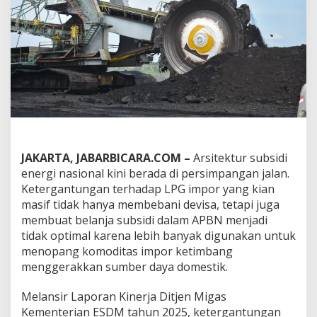
p
o
r
7
5
%
,
R
e
f
o
r
m
JAKARTA, JABARBICARA.COM –
Arsitektur subsidi
a
energi nasional kini berada di persimpangan jalan.
s
Ketergantungan terhadap LPG impor yang kian
i
masif tidak hanya membebani devisa, tetapi juga
S
u
membuat belanja subsidi dalam APBN menjadi
b
tidak optimal karena lebih banyak digunakan untuk
s
menopang komoditas impor ketimbang
i
menggerakkan sumber daya domestik.
d
i
D
Melansir Laporan Kinerja Ditjen Migas
M
Kementerian ESDM tahun 2025, ketergantungan