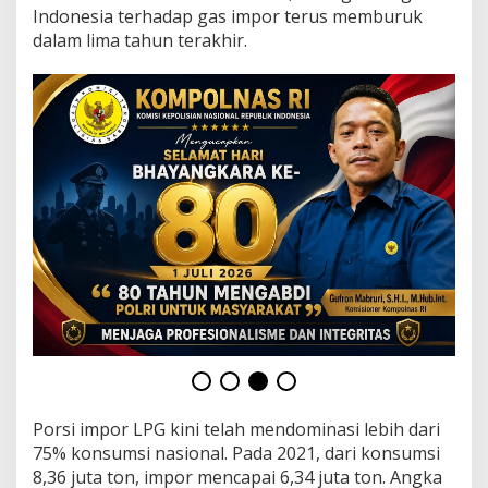
E
Indonesia terhadap gas impor terus memburuk
J
dalam lima tahun terakhir.
a
d
i
K
u
n
c
i
K
e
b
e
r
h
a
s
i
l
a
n
Porsi impor LPG kini telah mendominasi lebih dari
75% konsumsi nasional. Pada 2021, dari konsumsi
8,36 juta ton, impor mencapai 6,34 juta ton. Angka