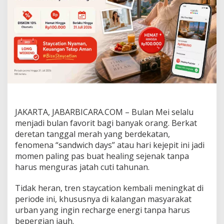
n
d
w
i
c
h
D
a
y
s
"
L
e
JAKARTA, JABARBICARA.COM – Bulan Mei selalu
b
menjadi bulan favorit bagi banyak orang. Berkat
i
deretan tanggal merah yang berdekatan,
h
fenomena “sandwich days” atau hari kejepit ini jadi
H
e
momen paling pas buat healing sejenak tanpa
m
harus menguras jatah cuti tahunan.
a
t
Tidak heran, tren staycation kembali meningkat di
B
periode ini, khususnya di kalangan masyarakat
e
r
urban yang ingin recharge energi tanpa harus
s
bepergian jauh.