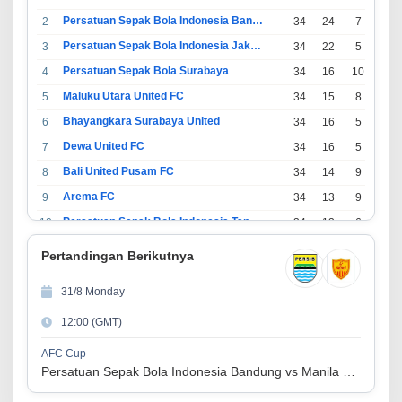
Persatuan Sepak Bola Indonesia Bandung
2
34
24
7
3
Persatuan Sepak Bola Indonesia Jakarta
3
34
22
5
7
Persatuan Sepak Bola Surabaya
4
34
16
10
8
Maluku Utara United FC
5
34
15
8
11
Bhayangkara Surabaya United
6
34
16
5
13
Dewa United FC
7
34
16
5
13
Bali United Pusam FC
8
34
14
9
11
Arema FC
9
34
13
9
12
Persatuan Sepak Bola Indonesia Tangerang
10
34
13
6
15
PSIM Yogyakarta
11
34
11
12
11
Pertandingan Berikutnya
Persatuan Sepakbola Indonesia Kediri
12
34
11
6
17
31/8 Monday
Perserikatan Sepak Bola Indonesia Jepara
13
34
9
9
16
12:00 (GMT)
Madura United FC
14
34
9
8
17
Persatuan Sepakbola Makassar
15
34
8
10
16
AFC Cup
Persatuan Sepak Bola Indonesia Bandung vs Manila Digger FC
Persis Solo
16
34
8
10
16
Semen Padang FC
17
34
5
5
24