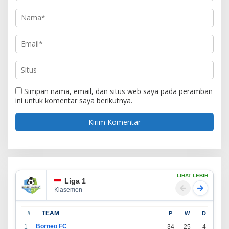
Simpan nama, email, dan situs web saya pada peramban
ini untuk komentar saya berikutnya.
LIHAT LEBIH
Liga 1
Klasemen
#
TEAM
P
W
D
L
Borneo FC
1
34
25
4
5