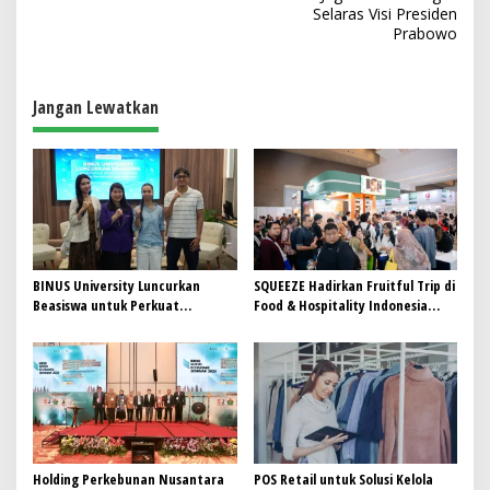
i
Selaras Visi Presiden
Prabowo
g
a
s
Jangan Lewatkan
i
p
o
s
BINUS University Luncurkan
SQUEEZE Hadirkan Fruitful Trip di
Beasiswa untuk Perkuat
Food & Hospitality Indonesia
Komitmen Mencetak Talenta
(FHI) 2026: Wadah Kolaborasi
Bedampak bagi Indonesia
yang Menghubungkan Inovasi,
Pengalaman, dan Pertumbuhan
Bersama
Holding Perkebunan Nusantara
POS Retail untuk Solusi Kelola