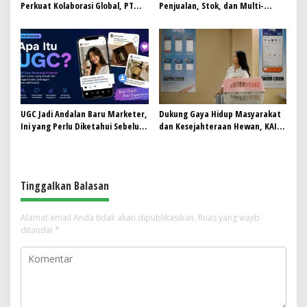
Perkuat Kolaborasi Global, PT
Penjualan, Stok, dan Multi-
RPN Gelar IRRDB Socio-Economic
Outlet
Seminar 2026
UGC Jadi Andalan Baru Marketer,
Dukung Gaya Hidup Masyarakat
Ini yang Perlu Diketahui Sebelum
dan Kesejahteraan Hewan, KAI
Ikut Tren Ini
Logistik Layani Lebih dari 90 Ribu
Hewan Peliharaan pada
Semester I 2026
Tinggalkan Balasan
Alamat email Anda tidak akan dipublikasikan.
Ruas yang wajib
ditandai
*