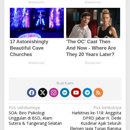
Ikuti Kami
N
Pos sebelumnya
Pos berikutnya
SOA: Biro Psikologi
Harkitnas ke-118: Anggota
a
Unggulan di BSD, Alam
DPRD Jabar H. Dede
v
Sutera & Tangerang Selatan
Kusdinar Ajak Seluruh
Elemen Jaga Tunas Bangsa