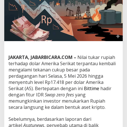
7
.
4
1
8
p
e
r
D
o
l
JAKARTA, JABARBICARA.COM –
Nilai tukar rupiah
a
r
terhadap dolar Amerika Serikat terpantau kembali
A
mengalami tekanan cukup besar pada
S
perdagangan hari Selasa, 5 Mei 2026 hingga
T
menyentuh level Rp17.418 per dolar Amerika
e
r
Serikat (AS). Bertepatan dengan ini
Bittime
hadir
t
dengan fitur IDR
Swap zero fees
yang
i
memungkinkan investor menukarkan Rupiah
n
secara langsung ke dalam bentuk aset kripto.
g
g
i
Sebelumnya, berdasarkan laporan dari
S
artikel
Asatunews
, penyebab utama di balik