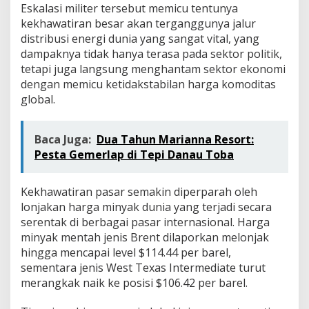
d
Eskalasi militer tersebut memicu tentunya
e
kekhawatiran besar akan terganggunya jalur
n
distribusi energi dunia yang sangat vital, yang
g
dampaknya tidak hanya terasa pada sektor politik,
a
n
tetapi juga langsung menghantam sektor ekonomi
I
dengan memicu ketidakstabilan harga komoditas
D
global.
R
S
w
Baca Juga:
Dua Tahun Marianna Resort:
a
Pesta Gemerlap di Tepi Danau Toba
p
Z
e
Kekhawatiran pasar semakin diperparah oleh
r
o
lonjakan harga minyak dunia yang terjadi secara
F
serentak di berbagai pasar internasional. Harga
e
minyak mentah jenis Brent dilaporkan melonjak
e
hingga mencapai level $114.44 per barel,
sementara jenis West Texas Intermediate turut
merangkak naik ke posisi $106.42 per barel.