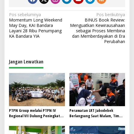
N
Pos sebelumnya
Pos berikutnya
Momentum Long Weekend
BINUS Book Review:
a
May Day, KAI Bandara
Menguatkan Kewirausahaan
v
Layani 28 Ribu Penumpang
sebagai Proses Membina
KA Bandara YIA
dan Memberdayakan di Era
i
Perubahan
g
a
Jangan Lewatkan
s
i
p
o
s
PTPN Group melalui PTPN IV
Perawatan LRT Jabodebek
Regional VII Dukung Peningkatan
Berlangsung Saat Malam, Tim
Kompetensi Aparatur
Kesehatan Jaga Kondisi Petugas
Perkebunan Lewat Pelatihan
Avenza Maps di Way Kanan