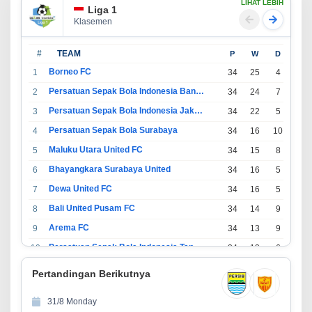
LIHAT LEBIH
Liga 1
Klasemen
#
TEAM
P
W
D
L
Borneo FC
1
34
25
4
5
Persatuan Sepak Bola Indonesia Bandung
2
34
24
7
3
Persatuan Sepak Bola Indonesia Jakarta
3
34
22
5
7
Persatuan Sepak Bola Surabaya
4
34
16
10
8
Maluku Utara United FC
5
34
15
8
11
Bhayangkara Surabaya United
6
34
16
5
13
Dewa United FC
7
34
16
5
13
Bali United Pusam FC
8
34
14
9
11
Arema FC
9
34
13
9
12
Persatuan Sepak Bola Indonesia Tangerang
10
34
13
6
15
PSIM Yogyakarta
11
34
11
12
11
Pertandingan Berikutnya
Persatuan Sepakbola Indonesia Kediri
12
34
11
6
17
31/8 Monday
Perserikatan Sepak Bola Indonesia Jepara
13
34
9
9
16