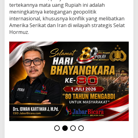
e
tertekannya mata uang Rupiah ini adalah
p
meningkatnya ketegangan geopolitik
a
internasional, khususnya konflik yang melibatkan
n
j
Amerika Serikat dan Iran di wilayah strategis Selat
a
Hormuz.
n
g
2
0
2
6
?
B
i
t
t
i
m
e
H
a
d
i
r