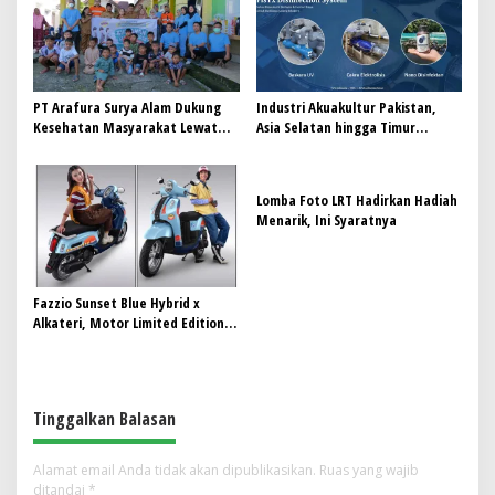
PT Arafura Surya Alam Dukung
Industri Akuakultur Pakistan,
Kesehatan Masyarakat Lewat
Asia Selatan hingga Timur
Khitanan Massal di Kotabunan
Tengah Bersiap Terapkan Solusi
Terlengkap dari Indonesia
Lomba Foto LRT Hadirkan Hadiah
Menarik, Ini Syaratnya
Fazzio Sunset Blue Hybrid x
Alkateri, Motor Limited Edition
Buat Nyempurnain Look Retro-
Future Lo
Tinggalkan Balasan
Alamat email Anda tidak akan dipublikasikan.
Ruas yang wajib
ditandai
*