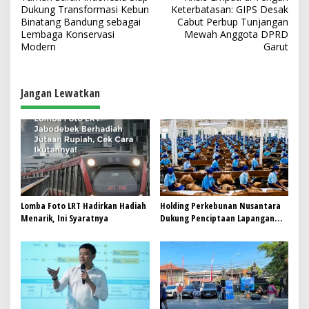
a
Dukung Transformasi Kebun
Keterbatasan: GIPS Desak
v
Binatang Bandung sebagai
Cabut Perbup Tunjangan
Lembaga Konservasi
Mewah Anggota DPRD
i
Modern
Garut
g
a
Jangan Lewatkan
s
i
p
o
s
Lomba Foto LRT Hadirkan Hadiah
Holding Perkebunan Nusantara
Menarik, Ini Syaratnya
Dukung Penciptaan Lapangan
Kerja, PTPN I Serap 15–20 Ribu
Pekerja di Pabrik Tembakau