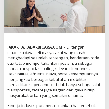
,
B
R
I
F
i
n
a
n
c
e
JAKARTA, JABARBICARA.COM –
Di tengah
P
dinamika daya beli masyarakat yang masih
e
menghadapi sejumlah tantangan, kendaraan roda
r
l
dua tetap mempertahankan posisinya sebagai
u
moda transportasi paling relevan di Indonesia.
a
Fleksibilitas, efisiensi biaya, serta kemampuannya
s
menjangkau berbagai kebutuhan mobilitas
A
k
menjadikan sepeda motor tidak hanya sebagai alat
s
transportasi, tetapi juga bagian dari gaya hidup
e
masyarakat urban yang semakin dinamis.
s
P
Kinerja industri pun mencerminkan hal tersebut.
e