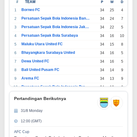
#
TEAM
P
W
D
L
Borneo FC
1
34
25
4
5
Persatuan Sepak Bola Indonesia Bandung
2
34
24
7
3
Persatuan Sepak Bola Indonesia Jakarta
3
34
22
5
7
Persatuan Sepak Bola Surabaya
4
34
16
10
8
Maluku Utara United FC
5
34
15
8
11
Bhayangkara Surabaya United
6
34
16
5
13
Dewa United FC
7
34
16
5
13
Bali United Pusam FC
8
34
14
9
11
Arema FC
9
34
13
9
12
Persatuan Sepak Bola Indonesia Tangerang
10
34
13
6
15
PSIM Yogyakarta
11
34
11
12
11
Pertandingan Berikutnya
Persatuan Sepakbola Indonesia Kediri
12
34
11
6
17
31/8 Monday
Perserikatan Sepak Bola Indonesia Jepara
13
34
9
9
16
12:00 (GMT)
Madura United FC
14
34
9
8
17
Persatuan Sepakbola Makassar
15
34
8
10
16
AFC Cup