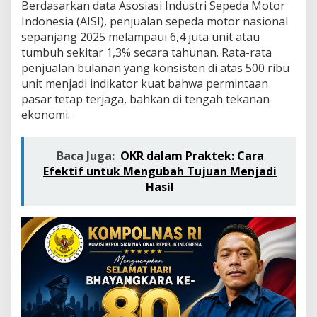
m
Berdasarkan data Asosiasi Industri Sepeda Motor
b
Indonesia (AISI), penjualan sepeda motor nasional
i
sepanjang 2025 melampaui 6,4 juta unit atau
a
tumbuh sekitar 1,3% secara tahunan. Rata-rata
y
penjualan bulanan yang konsisten di atas 500 ribu
a
a
unit menjadi indikator kuat bahwa permintaan
n
pasar tetap terjaga, bahkan di tengah tekanan
M
ekonomi.
o
t
o
Baca Juga:
OKR dalam Praktek: Cara
r
P
Efektif untuk Mengubah Tujuan Menjadi
r
Hasil
e
m
i
u
m