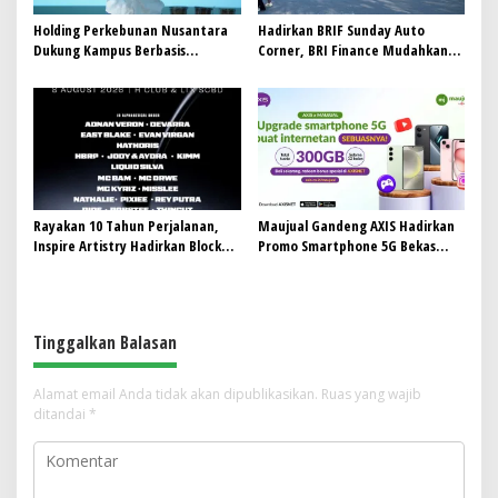
Holding Perkebunan Nusantara
Hadirkan BRIF Sunday Auto
Dukung Kampus Berbasis
Corner, BRI Finance Mudahkan
Perkebunan, Arya Sandhiyudha
Warga Bali Wujudkan Mobil
Jadi Mahasiswa Angkatan
Impian
Pertama Magister ITSI
Rayakan 10 Tahun Perjalanan,
Maujual Gandeng AXIS Hadirkan
Inspire Artistry Hadirkan Block
Promo Smartphone 5G Bekas
Party Terbesar di Jakarta
dengan Bonus Kuota
Tinggalkan Balasan
Alamat email Anda tidak akan dipublikasikan.
Ruas yang wajib
ditandai
*