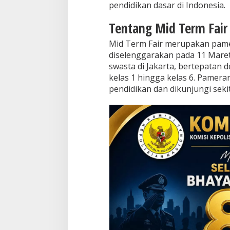
pendidikan dasar di Indonesia.
i
t
Tentang Mid Term Fair
i
f
Mid Term Fair merupakan pame
d
diselenggarakan pada 11 Maret 
i
I
swasta di Jakarta, bertepatan
n
kelas 1 hingga kelas 6. Pamer
d
pendidikan dan dikunjungi seki
o
n
e
s
i
a