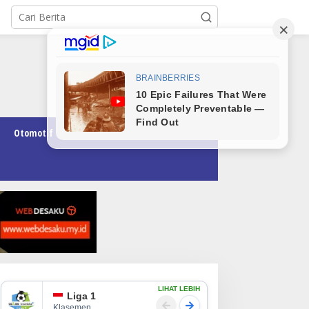
Otomotif
Pendidikan
Teknologi
Opini
LIHAT LEBIH
Liga 1
Klasemen