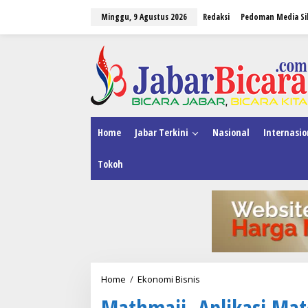
L
Minggu, 9 Agustus 2026
Redaksi
Pedoman Media Si
e
w
a
tutup
t
i
k
e
k
o
n
Home
Jabar Terkini
Nasional
Internasio
t
e
Tokoh
n
Home
/
Ekonomi Bisnis
M
a
Mathmaji, Aplikasi Ma
t