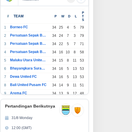
P
#
TEAM
P
W
D
L
T
S
Borneo FC
1
34
25
4
5
79
Persatuan Sepak Bola Indonesia Bandung
2
34
24
7
3
79
Persatuan Sepak Bola Indonesia Jakarta
3
34
22
5
7
71
Persatuan Sepak Bola Surabaya
4
34
16
10
8
58
Maluku Utara United FC
5
34
15
8
11
53
Bhayangkara Surabaya United
6
34
16
5
13
53
Dewa United FC
7
34
16
5
13
53
Bali United Pusam FC
8
34
14
9
11
51
Arema FC
9
34
13
9
12
48
1
Persatuan Sepak Bola Indonesia Tangerang
34
13
6
15
45
0
Pertandingan Berikutnya
1
PSIM Yogyakarta
34
11
12
11
45
1
31/8 Monday
1
Persatuan Sepakbola Indonesia Kediri
34
11
6
17
39
12:00 (GMT)
2