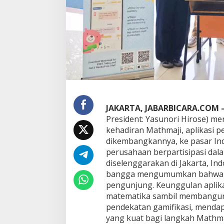
e
r
g
a
y
a
J
e
p
a
n
g
JAKARTA, JABARBICARA.COM 
R
President: Yasunori Hirose)
a
kehadiran Mathmaji, aplikasi 
i
dikembangkannya, ke pasar Indon
h
R
perusahaan berpartisipasi dal
e
diselenggarakan di Jakarta, In
s
bangga mengumumkan bahwa Ma
p
pengunjung. Keunggulan aplika
o
matematika sambil membangun 
n
P
pendekatan gamifikasi, mendap
o
yang kuat bagi langkah Mathma
s