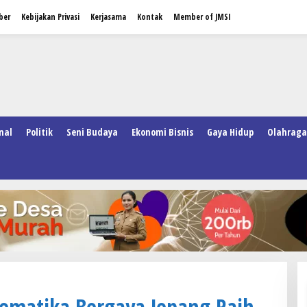
ber
Kebijakan Privasi
Kerjasama
Kontak
Member of JMSI
nal
Politik
Seni Budaya
Ekonomi Bisnis
Gaya Hidup
Olahraga
tematika Bergaya Jepang Raih