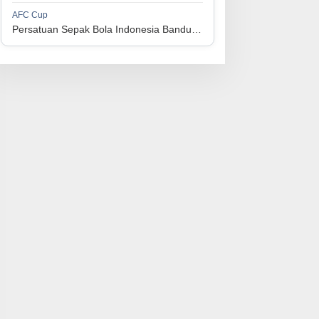
1
Perserikatan Sepak Bola Indonesia Jepara
34
9
9
16
36
AFC Cup
3
Persatuan Sepak Bola Indonesia Bandung vs Manila Digger FC
1
Madura United FC
34
9
8
17
35
4
1
Persatuan Sepakbola Makassar
34
8
10
16
34
5
1
Persis Solo
34
8
10
16
34
6
1
Semen Padang FC
34
5
5
24
20
7
1
Persatuan Sepak Bola Biak Sekitarnya
34
4
6
24
18
8