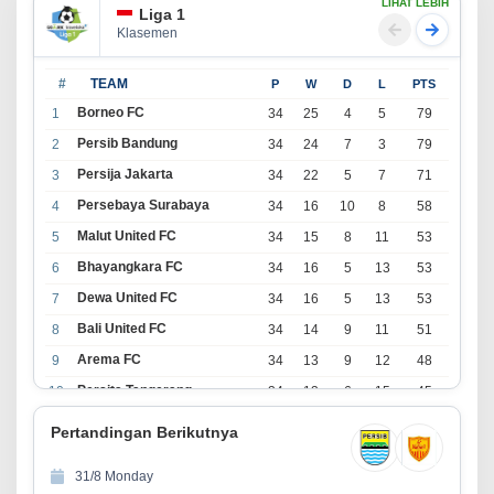
LIHAT LEBIH
Liga 1
Klasemen
#
TEAM
P
W
D
L
PTS
Borneo FC
1
34
25
4
5
79
Persib Bandung
2
34
24
7
3
79
Persija Jakarta
3
34
22
5
7
71
Persebaya Surabaya
4
34
16
10
8
58
Malut United FC
5
34
15
8
11
53
Bhayangkara FC
6
34
16
5
13
53
Dewa United FC
7
34
16
5
13
53
Bali United FC
8
34
14
9
11
51
Arema FC
9
34
13
9
12
48
Persita Tangerang
10
34
13
6
15
45
PSIM Yogyakarta
11
34
11
12
11
45
Pertandingan Berikutnya
Persik Kediri
12
34
11
6
17
39
31/8 Monday
Persijap Jepara
13
34
9
9
16
36