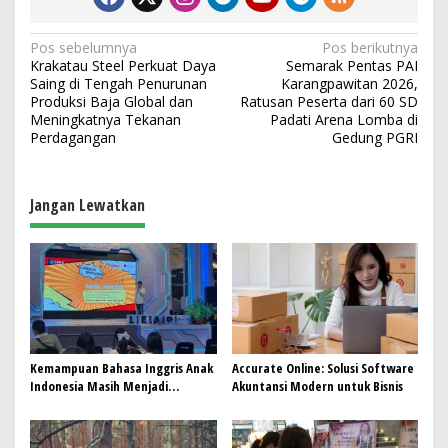
N
Pos sebelumnya
Pos berikutnya
Krakatau Steel Perkuat Daya
Semarak Pentas PAI
a
Saing di Tengah Penurunan
Karangpawitan 2026,
v
Produksi Baja Global dan
Ratusan Peserta dari 60 SD
Meningkatnya Tekanan
Padati Arena Lomba di
i
Perdagangan
Gedung PGRI
g
a
Jangan Lewatkan
s
i
p
o
s
Kemampuan Bahasa Inggris Anak
Accurate Online: Solusi Software
Indonesia Masih Menjadi
Akuntansi Modern untuk Bisnis
Tantangan, Pendekatan
Pembelajaran Dinilai Perlu
Berubah