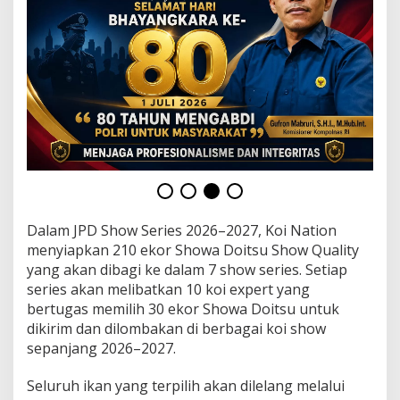
d
e
n
g
a
n
H
a
d
i
a
h
T
r
Dalam JPD Show Series 2026–2027, Koi Nation
i
p
menyiapkan 210 ekor Showa Doitsu Show Quality
A
yang akan dibagi ke dalam 7 show series. Setiap
l
series akan melibatkan 10 koi expert yang
l
bertugas memilih 30 ekor Showa Doitsu untuk
J
a
dikirim dan dilombakan di berbagai koi show
p
sepanjang 2026–2027.
a
n
Seluruh ikan yang terpilih akan dilelang melalui
K