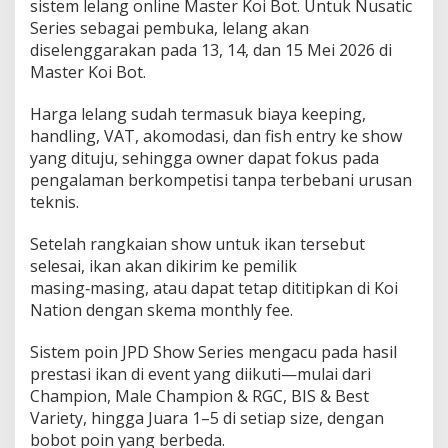
sistem lelang online Master Koi Bot. Untuk Nusatic
o
i
Series sebagai pembuka, lelang akan
S
diselenggarakan pada 13, 14, dan 15 Mei 2026 di
h
Master Koi Bot.
o
w
Harga lelang sudah termasuk biaya keeping,
2
0
handling, VAT, akomodasi, dan fish entry ke show
2
yang dituju, sehingga owner dapat fokus pada
8
pengalaman berkompetisi tanpa terbebani urusan
teknis.
Setelah rangkaian show untuk ikan tersebut
selesai, ikan akan dikirim ke pemilik
masing‑masing, atau dapat tetap dititipkan di Koi
Nation dengan skema monthly fee.
Sistem poin JPD Show Series mengacu pada hasil
prestasi ikan di event yang diikuti—mulai dari
Champion, Male Champion & RGC, BIS & Best
Variety, hingga Juara 1–5 di setiap size, dengan
bobot poin yang berbeda.