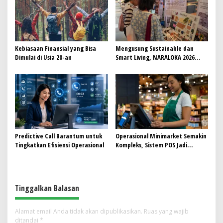
Kebiasaan Finansial yang Bisa
Mengusung Sustainable dan
Dimulai di Usia 20-an
Smart Living, NARALOKA 2026
Hadirkan Karya Terbaik
Mahasiswa BINUS @Malang
Predictive Call Barantum untuk
Operasional Minimarket Semakin
Tingkatkan Efisiensi Operasional
Kompleks, Sistem POS Jadi
Andalan Kelola Transaksi dan
Stok
Tinggalkan Balasan
Alamat email Anda tidak akan dipublikasikan.
Ruas yang wajib
ditandai
*