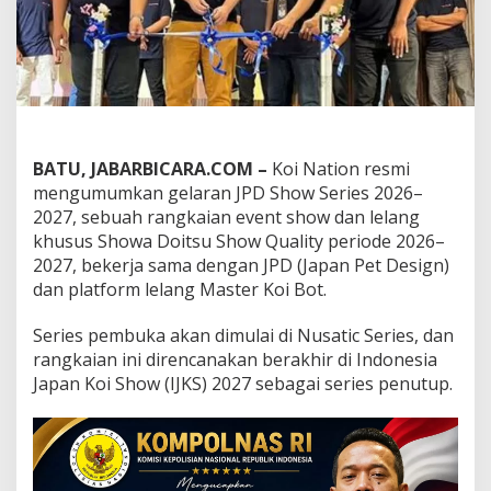
k
a
n
J
P
D
S
h
o
BATU, JABARBICARA.COM –
Koi Nation resmi
w
mengumumkan gelaran JPD Show Series 2026–
S
2027, sebuah rangkaian event show dan lelang
e
khusus Showa Doitsu Show Quality periode 2026–
r
i
2027, bekerja sama dengan JPD (Japan Pet Design)
e
dan platform lelang Master Koi Bot.
s
2
Series pembuka akan dimulai di Nusatic Series, dan
0
rangkaian ini direncanakan berakhir di Indonesia
2
6
Japan Koi Show (IJKS) 2027 sebagai series penutup.
–
2
0
2
7