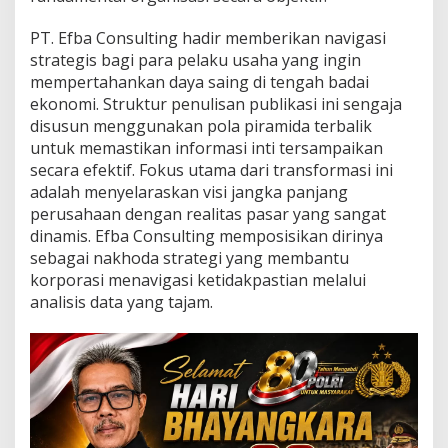
a
l
PT. Efba Consulting hadir memberikan navigasi
a
strategis bagi para pelaku usaha yang ingin
m
M
mempertahankan daya saing di tengah badai
e
ekonomi. Struktur penulisan publikasi ini sengaja
n
disusun menggunakan pola piramida terbalik
a
untuk memastikan informasi inti tersampaikan
i
k
secara efektif. Fokus utama dari transformasi ini
k
adalah menyelaraskan visi jangka panjang
a
perusahaan dengan realitas pasar yang sangat
n
dinamis. Efba Consulting memposisikan dirinya
O
sebagai nakhoda strategi yang membantu
m
z
korporasi menavigasi ketidakpastian melalui
e
analisis data yang tajam.
t
P
e
r
u
s
a
a