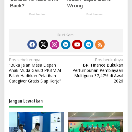
Ikuti Kami
N
Pos sebelumnya
Pos berikutnya
“Buka Jalan Masa Depan
BRI Finance Bukukan
a
Anak Muda Garut! PKBM Al
Pertumbuhan Pembiayaan
v
Falah Hadirkan Pelatihan
Multiguna 37,47% di Awal
Caregiver Gratis Siap Kerja”
2026
i
g
a
Jangan Lewatkan
s
i
p