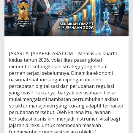
i
s
S
t
r
a
t
e
g
i
JAKARTA, JABARBICARA.COM – Memasuki kuartal
E
kedua tahun 2026, volatilitas pasar global
f
b
menuntut ketangkasan strategi yang belum
a
pernah terjadi sebelumnya. Dinamika ekonomi
C
nasional saat ini sangat dipengaruhi oleh
o
percepatan digitalisasi dan perubahan regulasi
n
s
yang masif. Faktanya, banyak perusahaan besar
u
mulai mengalami hambatan pertumbuhan akibat
l
struktur manajemen yang kurang adaptif terhadap
t
perubahan tersebut. Oleh karena itu, layanan
i
konsultasi bisnis kini menjadi instrumen vital bagi
n
g
jajaran direksi untuk membedah masalah
d
fundamental organisasi secara objektif.