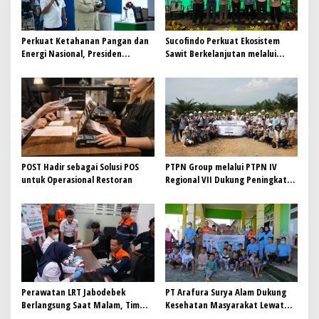
o
s
Perkuat Ketahanan Pangan dan
Sucofindo Perkuat Ekosistem
Energi Nasional, Presiden
Sawit Berkelanjutan melalui
Prabowo Tinjau Hilirisasi
Circular Economy
Bioetanol PTPN I (Persero),
Subholding Perkebunan
Nusantara
POST Hadir sebagai Solusi POS
PTPN Group melalui PTPN IV
untuk Operasional Restoran
Regional VII Dukung Peningkatan
Kompetensi Aparatur
Perkebunan Lewat Pelatihan
Avenza Maps di Way Kanan
Perawatan LRT Jabodebek
PT Arafura Surya Alam Dukung
Berlangsung Saat Malam, Tim
Kesehatan Masyarakat Lewat
Kesehatan Jaga Kondisi Petugas
Khitanan Massal di Kotabunan