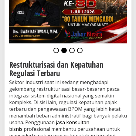
h
a
n
D
i
2
0
2
6
Restrukturisasi dan Kepatuhan
Regulasi Terbaru
Sektor industri saat ini sedang menghadapi
gelombang restrukturisasi besar-besaran pasca
integrasi sistem digital nasional yang semakin
kompleks. Di sisi lain, regulasi kepatuhan pajak
terbaru dan pengawasan BPOM yang lebih ketat
menambah beban administratif bagi banyak pelaku
usaha. Penggunaan
jasa konsultan
bisnis
profesional membantu perusahaan untuk
menyederhanakan proses kepatuhan tersebut