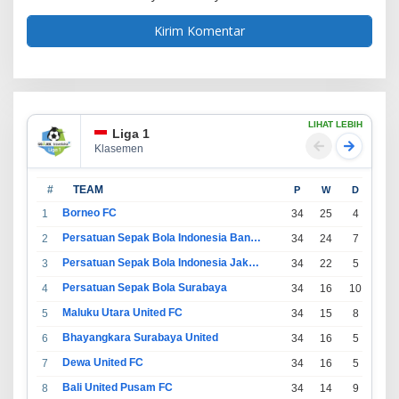
LIHAT LEBIH
Liga 1
Klasemen
#
TEAM
P
W
D
L
Borneo FC
1
34
25
4
5
Persatuan Sepak Bola Indonesia Bandung
2
34
24
7
3
Persatuan Sepak Bola Indonesia Jakarta
3
34
22
5
7
Persatuan Sepak Bola Surabaya
4
34
16
10
8
Maluku Utara United FC
5
34
15
8
11
Bhayangkara Surabaya United
6
34
16
5
13
Dewa United FC
7
34
16
5
13
Bali United Pusam FC
8
34
14
9
11