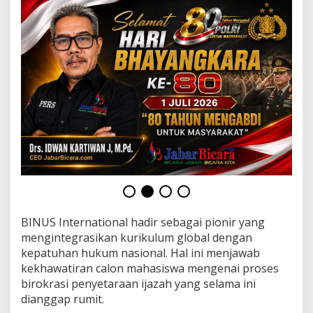
a
z
a
h
d
a
n
R
e
g
u
l
a
s
i
2
0
2
BINUS International hadir sebagai pionir yang
6
mengintegrasikan kurikulum global dengan
kepatuhan hukum nasional. Hal ini menjawab
kekhawatiran calon mahasiswa mengenai proses
birokrasi penyetaraan ijazah yang selama ini
dianggap rumit.