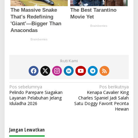
Ikuti Kami
N
Pos sebelumnya
Pos berikutnya
Pelindo Parepare Siagakan
Kenapa Cavalier King
a
Layanan Pelabuhan Jelang
Charles Spaniel Jadi Salah
v
Iduladha 2026
Satu Doggy Favorit Pecinta
Hewan
i
g
a
Jangan Lewatkan