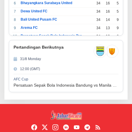
Bhayangkara Surabaya United
6
34
16
5
13
Dewa United FC
7
34
16
5
13
Bali United Pusam FC
8
34
14
9
11
Arema FC
9
34
13
9
12
Persatuan Sepak Bola Indonesia Tangerang
10
34
13
6
15
PSIM Yogyakarta
11
34
11
12
11
Pertandingan Berikutnya
Persatuan Sepakbola Indonesia Kediri
12
34
11
6
17
31/8 Monday
Perserikatan Sepak Bola Indonesia Jepara
13
34
9
9
16
12:00 (GMT)
Madura United FC
14
34
9
8
17
Persatuan Sepakbola Makassar
15
34
8
10
16
AFC Cup
Persatuan Sepak Bola Indonesia Bandung vs Manila Digger FC
Persis Solo
16
34
8
10
16
Semen Padang FC
17
34
5
5
24
Persatuan Sepak Bola Biak Sekitarnya
18
34
4
6
24