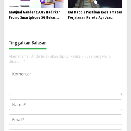
Maujual Gandeng AXIS Hadirkan
KAI Daop 2 Pastikan Keselamatan
Promo Smartphone 5G Bekas
Perjalanan Kereta Api Usai
dengan Bonus Kuota
Gempa Pangandaran
Tinggalkan Balasan
Alamat email Anda tidak akan dipublikasikan.
Ruas yang wajib
ditandai
*