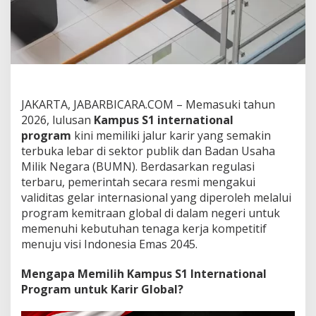
a
l
a
m
K
a
r
i
JAKARTA, JABARBICARA.COM – Memasuki tahun
r
B
2026, lulusan
Kampus S1 international
U
program
kini memiliki jalur karir yang semakin
M
terbuka lebar di sektor publik dan Badan Usaha
N
Milik Negara (BUMN). Berdasarkan regulasi
:
terbaru, pemerintah secara resmi mengakui
V
a
validitas gelar internasional yang diperoleh melalui
l
program kemitraan global di dalam negeri untuk
i
memenuhi kebutuhan tenaga kerja kompetitif
d
menuju visi Indonesia Emas 2045.
i
t
a
Mengapa Memilih Kampus S1 International
s
Program untuk Karir Global?
I
j