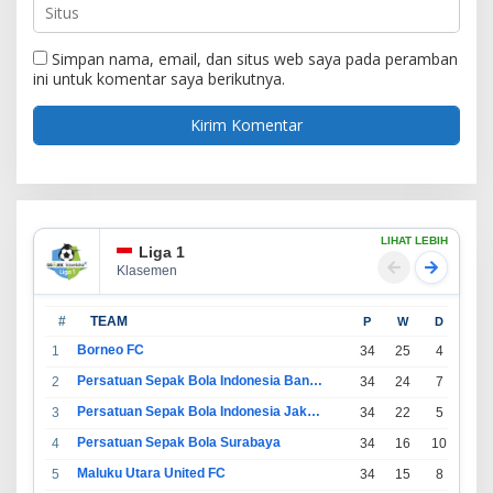
Simpan nama, email, dan situs web saya pada peramban
ini untuk komentar saya berikutnya.
LIHAT LEBIH
Liga 1
Klasemen
#
TEAM
P
W
D
L
Borneo FC
1
34
25
4
5
Persatuan Sepak Bola Indonesia Bandung
2
34
24
7
3
Persatuan Sepak Bola Indonesia Jakarta
3
34
22
5
7
Persatuan Sepak Bola Surabaya
4
34
16
10
8
Maluku Utara United FC
5
34
15
8
11