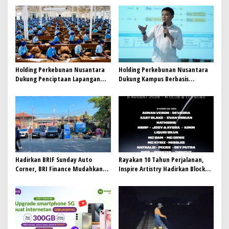
s
i
p
o
s
Holding Perkebunan Nusantara
Holding Perkebunan Nusantara
Dukung Penciptaan Lapangan
Dukung Kampus Berbasis
Kerja, PTPN I Serap 15–20 Ribu
Perkebunan, Arya Sandhiyudha
Pekerja di Pabrik Tembakau
Jadi Mahasiswa Angkatan
Pertama Magister ITSI
Hadirkan BRIF Sunday Auto
Rayakan 10 Tahun Perjalanan,
Corner, BRI Finance Mudahkan
Inspire Artistry Hadirkan Block
Warga Bali Wujudkan Mobil
Party Terbesar di Jakarta
Impian