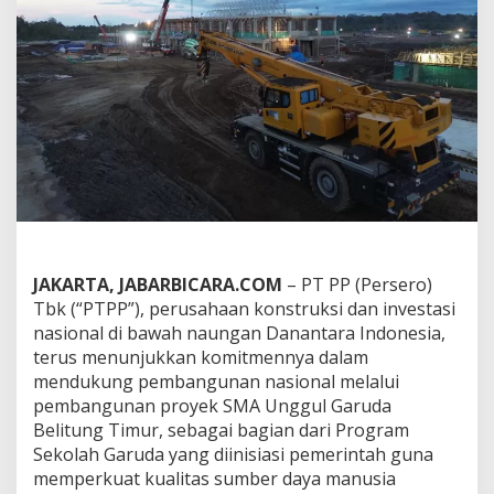
C
i
t
a
P
e
m
e
r
i
n
t
a
h
m
JAKARTA, JABARBICARA.COM
– PT PP (Persero)
e
Tbk (“PTPP”), perusahaan konstruksi dan investasi
l
nasional di bawah naungan Danantara Indonesia,
a
terus menunjukkan komitmennya dalam
l
mendukung pembangunan nasional melalui
u
i
pembangunan proyek SMA Unggul Garuda
P
Belitung Timur, sebagai bagian dari Program
e
Sekolah Garuda yang diinisiasi pemerintah guna
m
memperkuat kualitas sumber daya manusia
b