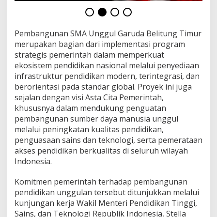
u
n
g
T
Pembangunan SMA Unggul Garuda Belitung Timur
i
merupakan bagian dari implementasi program
m
strategis pemerintah dalam memperkuat
u
r
ekosistem pendidikan nasional melalui penyediaan
infrastruktur pendidikan modern, terintegrasi, dan
berorientasi pada standar global. Proyek ini juga
sejalan dengan visi Asta Cita Pemerintah,
khususnya dalam mendukung penguatan
pembangunan sumber daya manusia unggul
melalui peningkatan kualitas pendidikan,
penguasaan sains dan teknologi, serta pemerataan
akses pendidikan berkualitas di seluruh wilayah
Indonesia.
Komitmen pemerintah terhadap pembangunan
pendidikan unggulan tersebut ditunjukkan melalui
kunjungan kerja Wakil Menteri Pendidikan Tinggi,
Sains, dan Teknologi Republik Indonesia, Stella