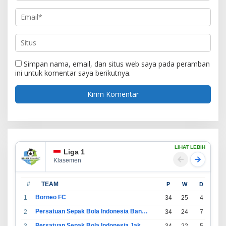
Simpan nama, email, dan situs web saya pada peramban
ini untuk komentar saya berikutnya.
LIHAT LEBIH
Liga 1
Klasemen
#
TEAM
P
W
D
L
Borneo FC
1
34
25
4
5
Persatuan Sepak Bola Indonesia Bandung
2
34
24
7
3
Persatuan Sepak Bola Indonesia Jakarta
3
34
22
5
7