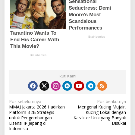
Ikuti Kami
N
Pos sebelumnya
Pos berikutnya
MMAJ Jakarta 2026 Hadirkan
Mengenal Kucing Mujair,
a
Platform B2B Strategis
Kucing Lokal dengan
v
untuk Pengembangan
Karakter Unik yang Banyak
Lisensi IP Jepang di
Disukai
i
Indonesia