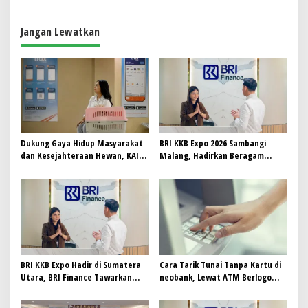
g
a
Jangan Lewatkan
s
i
p
o
s
Dukung Gaya Hidup Masyarakat
BRI KKB Expo 2026 Sambangi
dan Kesejahteraan Hewan, KAI
Malang, Hadirkan Beragam
Logistik Layani Lebih dari 90 Ribu
Promo Kendaraan dan
Hewan Peliharaan pada
Pembiayaan
Semester I 2026
BRI KKB Expo Hadir di Sumatera
Cara Tarik Tunai Tanpa Kartu di
Utara, BRI Finance Tawarkan
neobank, Lewat ATM Berlogo
Beragam Keuntungan
PRIMA dan Indomaret
Pembiayaan Kendaraan