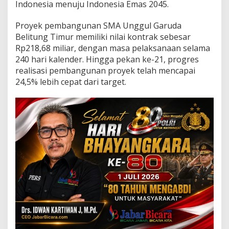
a
Indonesia menuju Indonesia Emas 2045.
n
g
Proyek pembangunan SMA Unggul Garuda
u
Belitung Timur memiliki nilai kontrak sebesar
n
Rp218,68 miliar, dengan masa pelaksanaan selama
a
n
240 hari kalender. Hingga pekan ke-21, progres
S
realisasi pembangunan proyek telah mencapai
e
24,5% lebih cepat dari target.
k
o
l
a
h
G
a
r
u
d
a
B
e
l
i
t