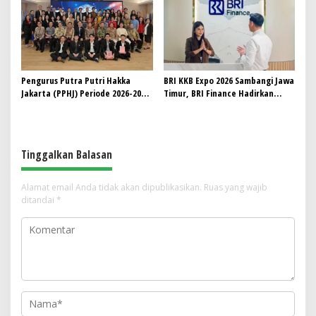
Pengurus Putra Putri Hakka
BRI KKB Expo 2026 Sambangi Jawa
Jakarta (PPHJ) Periode 2026-2030
Timur, BRI Finance Hadirkan
Resmi Dilantik, Komitmen
Solusi Pembiayaan Kendaraan
Lestarikan Budaya dan
Berkontribusi bagi Masyarakat
Tinggalkan Balasan
Alamat email Anda tidak akan dipublikasikan.
Ruas yang wajib
ditandai
*