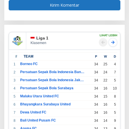
LIHAT LEBIH
Liga 1
Klasemen
#
TEAM
P
W
D
L
Borneo FC
1
34
25
4
5
Persatuan Sepak Bola Indonesia Bandung
2
34
24
7
3
Persatuan Sepak Bola Indonesia Jakarta
3
34
22
5
7
Persatuan Sepak Bola Surabaya
4
34
16
10
8
Maluku Utara United FC
5
34
15
8
11
Bhayangkara Surabaya United
6
34
16
5
13
Dewa United FC
7
34
16
5
13
Bali United Pusam FC
8
34
14
9
11
Arema FC
9
34
13
9
12