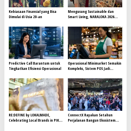
s
Kebiasaan Finansial yang Bisa
Mengusung Sustainable dan
Dimulai di Usia 20-an
Smart Living, NARALOKA 2026
Hadirkan Karya Terbaik
Mahasiswa BINUS @Malang
Predictive Call Barantum untuk
Operasional Minimarket Semakin
Tingkatkan Efisiensi Operasional
Kompleks, Sistem POS Jadi
Andalan Kelola Transaksi dan
Stok
RE:DEFINE by LOKALMADE,
ConnectX Rayakan Setahun
Celebrating Local Brands in PIK
Perjalanan Bangun Ekosistem
Avenue
Lewat Founder dan Builder
Summit 2026