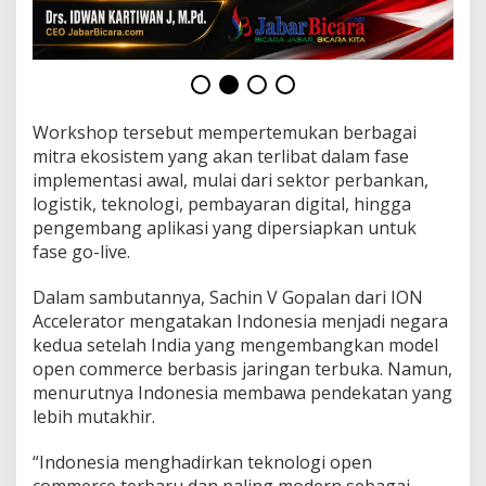
s
h
o
p
P
e
r
Workshop tersebut mempertemukan berbagai
d
mitra ekosistem yang akan terlibat dalam fase
a
implementasi awal, mulai dari sektor perbankan,
n
logistik, teknologi, pembayaran digital, hingga
a
pengembang aplikasi yang dipersiapkan untuk
fase go-live.
Dalam sambutannya, Sachin V Gopalan dari ION
Accelerator mengatakan Indonesia menjadi negara
kedua setelah India yang mengembangkan model
open commerce berbasis jaringan terbuka. Namun,
menurutnya Indonesia membawa pendekatan yang
lebih mutakhir.
“Indonesia menghadirkan teknologi open
commerce terbaru dan paling modern sebagai