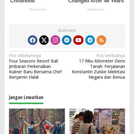
Ikuti Kami
N
Pos sebelumnya
Pos berikutnya
Four Seasons Resort Bali
17 Ribu Kilometer Demi
a
Jimbaran Perkenalkan
Tanah: Perjalanan
v
Kuliner Baru Bersama Chef
Konstantin Zulske Melintasi
Benjamin Halat
Negara dan Benua
i
g
a
Jangan Lewatkan
s
i
p
o