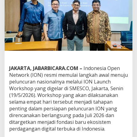
n
c
u
r
a
n
,
B
a
n
g
u
n
JAKARTA, JABARBICARA.COM –
Indonesia Open
F
Network (ION) resmi memulai langkah awal menuju
o
peluncuran nasionalnya melalui ION Launch
n
Workshop yang digelar di SMESCO, Jakarta, Senin
d
a
(19/5/2026). Workshop yang akan dilaksanakan
s
selama empat hari tersebut menjadi tahapan
i
penting dalam persiapan peluncuran ION yang
O
direncanakan berlangsung pada Juli 2026 dan
p
ditargetkan menjadi fondasi baru ekosistem
e
n
perdagangan digital terbuka di Indonesia.
C