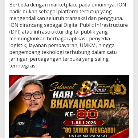
o
Berbeda dengan marketplace pada umumnya, ION
m
hadir bukan sebagai platform tertutup yang
m
mengendalikan seluruh transaksi dan pengguna.
e
r
ION dirancang sebagai Digital Public Infrastructure
c
(DPI) atau infrastruktur digital publik yang
e
memungkinkan berbagai aplikasi, penyedia
I
logistik, layanan pembayaran, UMKM, hingga
n
d
pengembang teknologi terhubung dalam satu
o
jaringan perdagangan terbuka yang saling
n
terintegrasi.
e
s
i
a
L
e
w
a
t
W
o
r
k