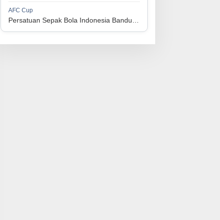
1
Perserikatan Sepak Bola Indonesia Jepara
34
9
9
16
36
AFC Cup
3
Persatuan Sepak Bola Indonesia Bandung vs Manila Digger FC
1
Madura United FC
34
9
8
17
35
4
1
Persatuan Sepakbola Makassar
34
8
10
16
34
5
1
Persis Solo
34
8
10
16
34
6
1
Semen Padang FC
34
5
5
24
20
7
1
Persatuan Sepak Bola Biak Sekitarnya
34
4
6
24
18
8