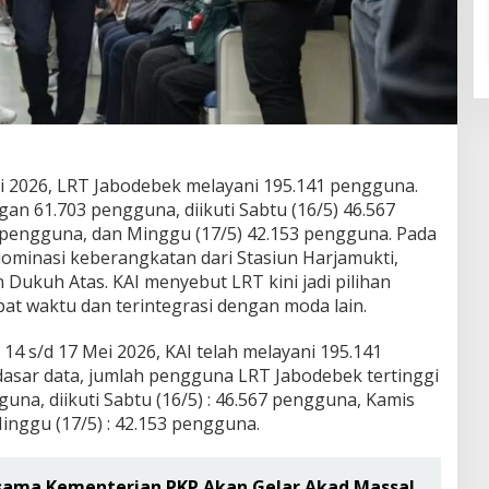
i 2026, LRT Jabodebek melayani 195.141 pengguna.
gan 61.703 pengguna, diikuti Sabtu (16/5) 46.567
 pengguna, dan Minggu (17/5) 42.153 pengguna. Pada
idominasi keberangkatan dari Stasiun Harjamukti,
an Dukuh Atas. KAI menyebut LRT kini jadi pilihan
at waktu dan terintegrasi dengan moda lain.
14 s/d 17 Mei 2026, KAI telah melayani 195.141
asar data, jumlah pengguna LRT Jabodebek tertinggi
guna, diikuti Sabtu (16/5) : 46.567 pengguna, Kamis
Minggu (17/5) : 42.153 pengguna.
sama Kementerian PKP Akan Gelar Akad Massal