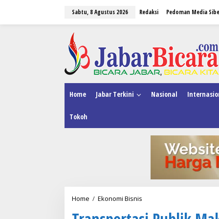
L
Sabtu, 8 Agustus 2026
Redaksi
Pedoman Media Sibe
e
w
a
tutup
t
i
k
e
k
o
n
Home
Jabar Terkini
Nasional
Internasio
t
e
Tokoh
n
Home
/
Ekonomi Bisnis
T
r
Transportasi Publik Mak
a