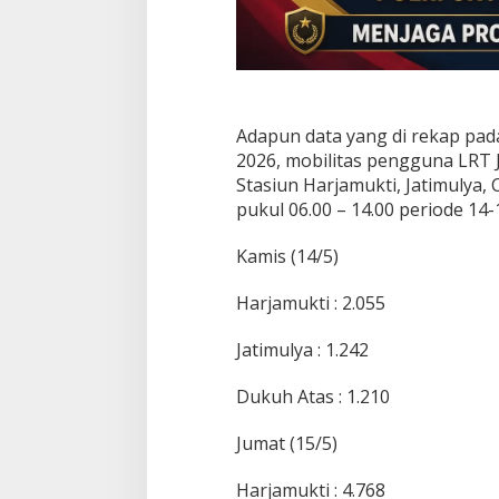
b
o
d
e
b
e
k
Adapun data yang di rekap pada
2026, mobilitas pengguna LRT 
Stasiun Harjamukti, Jatimulya, 
pukul 06.00 – 14.00 periode 14-
Kamis (14/5)
Harjamukti : 2.055
Jatimulya : 1.242
Dukuh Atas : 1.210
Jumat (15/5)
Harjamukti : 4.768