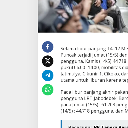
a
t
i
S
a
a
t
L
i
Selama libur panjang 14–17 Me
b
Puncak terjadi Jumat (15/5) den
u
pengguna, Kamis (14/5) 44.718
r
P
pukul 06.00–14.00, mobilitas d
a
Jatimulya, Cikunir 1, Cikoko, d
n
utama untuk liburan karena tep
j
a
Pada libur panjang akhir pekan 
n
g
pengguna LRT Jabodebek. Berd
,
pada Jumat (15/5) : 61.703 peng
K
(14/5) : 44.718 pengguna, dan 
A
I
L
Baca Juga:
BP Tapera Ber
a