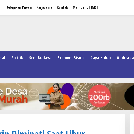
r
Kebijakan Privasi
Kerjasama
Kontak
Member of JMSI
nal
Politik
Seni Budaya
Ekonomi Bisnis
Gaya Hidup
Olahraga
in Diminati Saat Libur