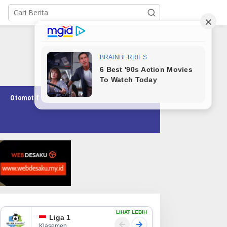
Otomotif
Pendidikan
Teknologi
Opini
LIHAT LEBIH
Liga 1
Klasemen