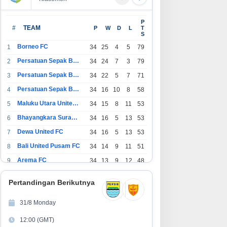
P
#
TEAM
P
W
D
L
T
S
Borneo FC
1
34
25
4
5
79
Persatuan Sepak Bola Indonesia Bandung
2
34
24
7
3
79
Persatuan Sepak Bola Indonesia Jakarta
3
34
22
5
7
71
Persatuan Sepak Bola Surabaya
4
34
16
10
8
58
Maluku Utara United FC
5
34
15
8
11
53
Bhayangkara Surabaya United
6
34
16
5
13
53
Dewa United FC
7
34
16
5
13
53
Bali United Pusam FC
8
34
14
9
11
51
Arema FC
9
34
13
9
12
48
1
Persatuan Sepak Bola Indonesia Tangerang
34
13
6
15
45
0
Pertandingan Berikutnya
1
PSIM Yogyakarta
34
11
12
11
45
1
31/8 Monday
1
Persatuan Sepakbola Indonesia Kediri
34
11
6
17
39
12:00 (GMT)
2