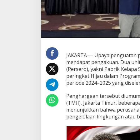
r
u
s
D
o
r
o
n
g
JAKARTA — Upaya penguatan pra
T
r
mendapat pengakuan. Dua unit 
a
(Persero), yakni Pabrik Kelapa
n
peringkat Hijau dalam Program
s
periode 2024–2025 yang disel
i
s
i
Penghargaan tersebut diumumk
E
(TMII), Jakarta Timur, beberap
n
menunjukkan bahwa perusahaan
e
pengelolaan lingkungan atau b
r
g
i
d
a