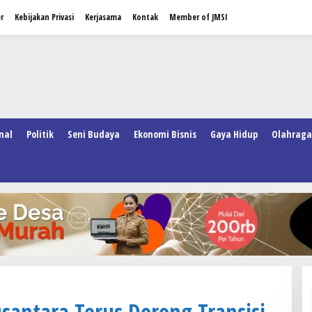
r
Kebijakan Privasi
Kerjasama
Kontak
Member of JMSI
nal
Politik
Seni Budaya
Ekonomi Bisnis
Gaya Hidup
Olahraga
antara Terus Dorong Transisi