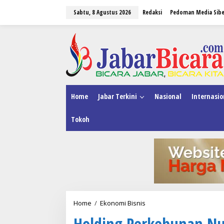
L
Sabtu, 8 Agustus 2026
Redaksi
Pedoman Media Sibe
e
w
a
tutup
t
i
k
e
k
o
n
Home
Jabar Terkini
Nasional
Internasio
t
e
Tokoh
n
Home
/
Ekonomi Bisnis
H
o
Holding Perkebunan Nus
l