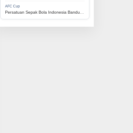
1
Perserikatan Sepak Bola Indonesia Jepara
34
9
9
16
36
AFC Cup
3
Persatuan Sepak Bola Indonesia Bandung vs Manila Digger FC
1
Madura United FC
34
9
8
17
35
4
1
Persatuan Sepakbola Makassar
34
8
10
16
34
5
1
Persis Solo
34
8
10
16
34
6
1
Semen Padang FC
34
5
5
24
20
7
1
Persatuan Sepak Bola Biak Sekitarnya
34
4
6
24
18
8