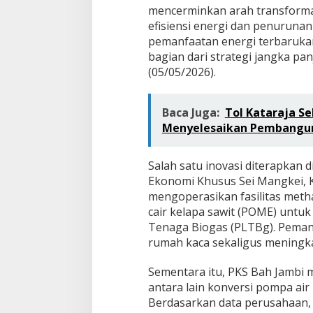
P
mencerminkan arah transforma
N
efisiensi energi dan penuruna
I
V
pemanfaatan energi terbarukan 
P
bagian dari strategi jangka pa
a
(05/05/2026).
l
m
C
Baca Juga:
Tol Kataraja Se
o
R
Menyelesaikan Pembanguna
a
i
h
Salah satu inovasi diterapkan 
P
Ekonomi Khusus Sei Mangkei, K
R
mengoperasikan fasilitas met
O
cair kelapa sawit (POME) untuk
P
Tenaga Biogas (PLTBg). Pemanf
E
R
rumah kaca sekaligus meningkat
H
i
Sementara itu, PKS Bah Jambi m
j
antara lain konversi pompa air
a
Berdasarkan data perusahaan, 
u