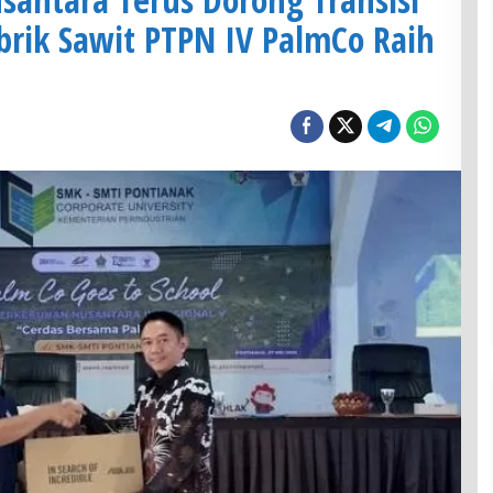
abrik Sawit PTPN IV PalmCo Raih