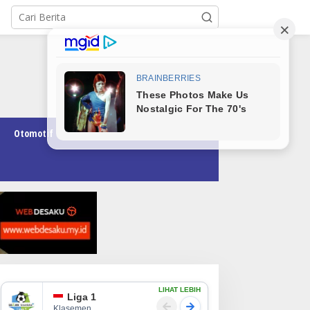
Otomotif
Pendidikan
Teknologi
Opini
LIHAT LEBIH
Liga 1
Klasemen