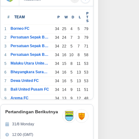
P
#
TEAM
P
W
D
L
T
S
Borneo FC
1
34
25
4
5
79
Persatuan Sepak Bola Indonesia Bandung
2
34
24
7
3
79
Persatuan Sepak Bola Indonesia Jakarta
3
34
22
5
7
71
Persatuan Sepak Bola Surabaya
4
34
16
10
8
58
Maluku Utara United FC
5
34
15
8
11
53
Bhayangkara Surabaya United
6
34
16
5
13
53
Dewa United FC
7
34
16
5
13
53
Bali United Pusam FC
8
34
14
9
11
51
Arema FC
9
34
13
9
12
48
1
Persatuan Sepak Bola Indonesia Tangerang
34
13
6
15
45
0
Pertandingan Berikutnya
1
PSIM Yogyakarta
34
11
12
11
45
1
31/8 Monday
1
Persatuan Sepakbola Indonesia Kediri
34
11
6
17
39
12:00 (GMT)
2