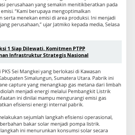
si perusahaan yang semakin menitikberatkan pada
n emisi. “Kami berupaya mengoptimalkan
serta menekan emisi di area produksi. Ini menjadi
njang perusahaan,” ujar Jatmiko kepada media, Selasa
ksi 1 Siap Dilewati, Komitmen PTPP
n Infrastruktur Strategis Nasional
di PKS Sei Mangkei yang berlokasi di Kawasan
abupaten Simalungun, Sumatera Utara. Pabrik ini
hane capture yang menangkap gas metana dari limbah
 diolah menjadi energi melalui Pembangkit Listrik
aatan ini dinilai mampu mengurangi emisi gas
kan efisiensi energi internal pabrik.
elakukan sejumlah langkah efisiensi operasional,
 berbahan bakar solar menjadi pompa listrik.
langkah ini menurunkan konsumsi solar secara