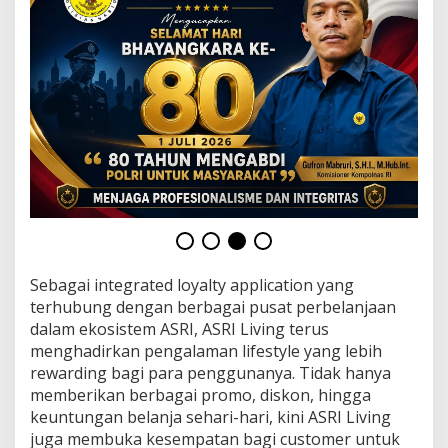
a
z
z
F
e
s
t
i
v
a
l
2
0
2
6
Sebagai integrated loyalty application yang
terhubung dengan berbagai pusat perbelanjaan
dalam ekosistem ASRI, ASRI Living terus
menghadirkan pengalaman lifestyle yang lebih
rewarding bagi para penggunanya. Tidak hanya
memberikan berbagai promo, diskon, hingga
keuntungan belanja sehari-hari, kini ASRI Living
juga membuka kesempatan bagi customer untuk