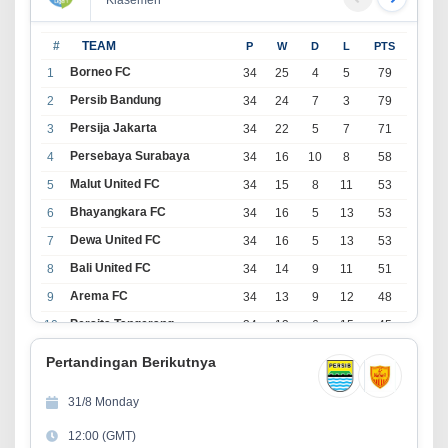
#
TEAM
P
W
D
L
PTS
Borneo FC
1
34
25
4
5
79
Persib Bandung
2
34
24
7
3
79
Persija Jakarta
3
34
22
5
7
71
Persebaya Surabaya
4
34
16
10
8
58
Malut United FC
5
34
15
8
11
53
Bhayangkara FC
6
34
16
5
13
53
Dewa United FC
7
34
16
5
13
53
Bali United FC
8
34
14
9
11
51
Arema FC
9
34
13
9
12
48
Persita Tangerang
10
34
13
6
15
45
PSIM Yogyakarta
11
34
11
12
11
45
Pertandingan Berikutnya
Persik Kediri
12
34
11
6
17
39
31/8 Monday
Persijap Jepara
13
34
9
9
16
36
12:00 (GMT)
Madura United FC
14
34
9
8
17
35