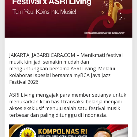
i
v
i
n
g
d
a
n
N
i
JAKARTA, JABARBICARA.COM –
Menikmati festival
k
musik kini jadi semakin mudah dan
m
a
menguntungkan bersama ASRI Living. Melalui
t
kolaborasi spesial bersama myBCA Java Jazz
i
Festival 2026
m
y
ASRI Living mengajak para member setianya untuk
B
C
menukarkan koin hasil transaksi belanja menjadi
A
akses eksklusif menuju salah satu festival musik
J
terbesar dan paling ditunggu di Indonesia.
a
v
a
J