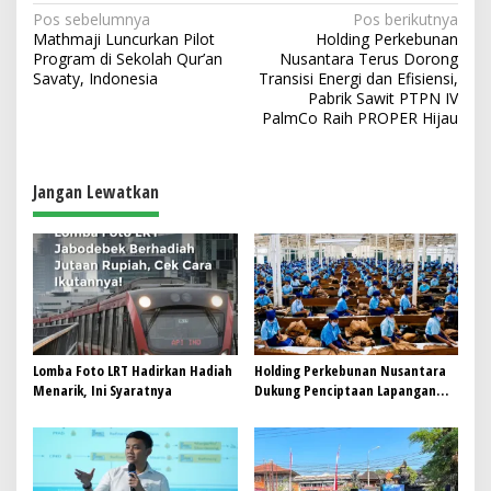
N
Pos sebelumnya
Pos berikutnya
Mathmaji Luncurkan Pilot
Holding Perkebunan
a
Program di Sekolah Qur’an
Nusantara Terus Dorong
v
Savaty, Indonesia
Transisi Energi dan Efisiensi,
Pabrik Sawit PTPN IV
i
PalmCo Raih PROPER Hijau
g
a
Jangan Lewatkan
s
i
p
o
s
Lomba Foto LRT Hadirkan Hadiah
Holding Perkebunan Nusantara
Menarik, Ini Syaratnya
Dukung Penciptaan Lapangan
Kerja, PTPN I Serap 15–20 Ribu
Pekerja di Pabrik Tembakau