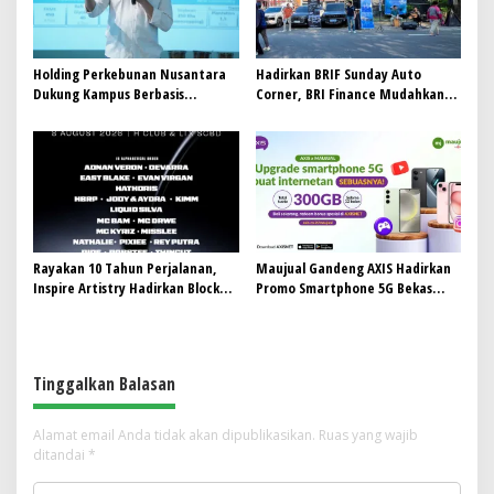
Holding Perkebunan Nusantara
Hadirkan BRIF Sunday Auto
Dukung Kampus Berbasis
Corner, BRI Finance Mudahkan
Perkebunan, Arya Sandhiyudha
Warga Bali Wujudkan Mobil
Jadi Mahasiswa Angkatan
Impian
Pertama Magister ITSI
Rayakan 10 Tahun Perjalanan,
Maujual Gandeng AXIS Hadirkan
Inspire Artistry Hadirkan Block
Promo Smartphone 5G Bekas
Party Terbesar di Jakarta
dengan Bonus Kuota
Tinggalkan Balasan
Alamat email Anda tidak akan dipublikasikan.
Ruas yang wajib
ditandai
*