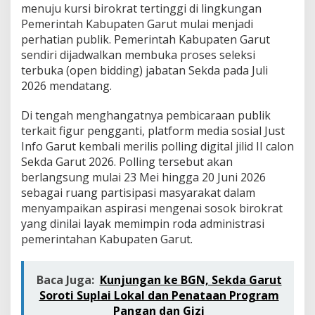
l
menuju kursi birokrat tertinggi di lingkungan
i
Pemerintah Kabupaten Garut mulai menjadi
n
perhatian publik. Pemerintah Kabupaten Garut
g
sendiri dijadwalkan membuka proses seleksi
J
i
terbuka (open bidding) jabatan Sekda pada Juli
l
2026 mendatang.
i
d
Di tengah menghangatnya pembicaraan publik
I
terkait figur pengganti, platform media sosial Just
I
C
Info Garut kembali merilis polling digital jilid II calon
a
Sekda Garut 2026. Polling tersebut akan
l
berlangsung mulai 23 Mei hingga 20 Juni 2026
o
sebagai ruang partisipasi masyarakat dalam
n
S
menyampaikan aspirasi mengenai sosok birokrat
e
yang dinilai layak memimpin roda administrasi
k
pemerintahan Kabupaten Garut.
d
a
G
Baca Juga:
Kunjungan ke BGN, Sekda Garut
a
Soroti Suplai Lokal dan Penataan Program
r
u
Pangan dan Gizi