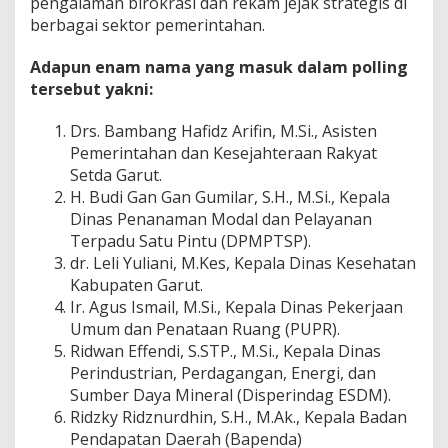
pengalaman birokrasi dan rekam jejak strategis di
berbagai sektor pemerintahan.
Adapun enam nama yang masuk dalam polling
tersebut yakni:
Drs. Bambang Hafidz Arifin, M.Si., Asisten
Pemerintahan dan Kesejahteraan Rakyat
Setda Garut.
H. Budi Gan Gan Gumilar, S.H., M.Si., Kepala
Dinas Penanaman Modal dan Pelayanan
Terpadu Satu Pintu (DPMPTSP).
dr. Leli Yuliani, M.Kes, Kepala Dinas Kesehatan
Kabupaten Garut.
Ir. Agus Ismail, M.Si., Kepala Dinas Pekerjaan
Umum dan Penataan Ruang (PUPR).
Ridwan Effendi, S.STP., M.Si., Kepala Dinas
Perindustrian, Perdagangan, Energi, dan
Sumber Daya Mineral (Disperindag ESDM).
Ridzky Ridznurdhin, S.H., M.Ak., Kepala Badan
Pendapatan Daerah (Bapenda)