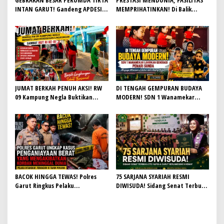
INTAN GARUT! Gandeng APDESI,
MEMPRIHATINKAN! Di Balik
Target 4.000 Sambungan Rumah
Gemilangnya SMAN 26 Garut,
Demi Wujudkan Akses Air Bersih
Lapangan Hoki Rusak, Masjid Tak
untuk Masyarakat
Lagi Mampu Tampung Jamaah,
Penjualan Seragam Ikut Jadi
Sorotan
JUMAT BERKAH PENUH AKSI! RW
DI TENGAH GEMPURAN BUDAYA
09 Kampung Negla Buktikan
MODERN! SDN 1 Wanamekar
Gotong Royong Bukan Sekadar
Lahirkan Generasi Penari Sunda,
Slogan, Warga Bersatu Sambut
Menjaga Warisan Leluhur dari
HUT RI ke-81
Ruang Kelas
BACOK HINGGA TEWAS! Polres
75 SARJANA SYARIAH RESMI
Garut Ringkus Pelaku
DIWISUDA! Sidang Senat Terbuka
Penganiayaan Brutal di
STEI Yapisha Garut Berlangsung
Banyuresmi, Terancam 10 Tahun
Khidmat, Siapkan Lulusan
Penjara
Berdaya Saing dan Berintegritas