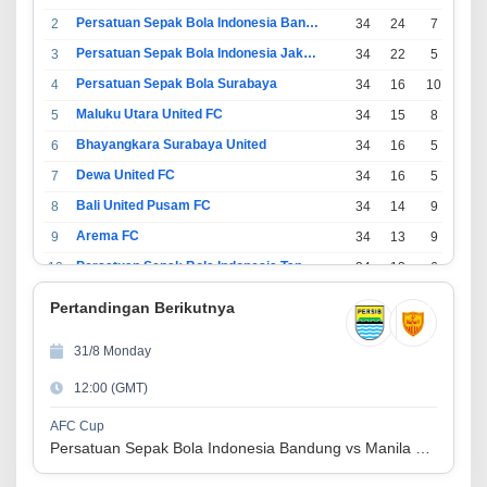
Persatuan Sepak Bola Indonesia Bandung
2
34
24
7
3
Persatuan Sepak Bola Indonesia Jakarta
3
34
22
5
7
Persatuan Sepak Bola Surabaya
4
34
16
10
8
Maluku Utara United FC
5
34
15
8
11
Bhayangkara Surabaya United
6
34
16
5
13
Dewa United FC
7
34
16
5
13
Bali United Pusam FC
8
34
14
9
11
Arema FC
9
34
13
9
12
Persatuan Sepak Bola Indonesia Tangerang
10
34
13
6
15
PSIM Yogyakarta
11
34
11
12
11
Pertandingan Berikutnya
Persatuan Sepakbola Indonesia Kediri
12
34
11
6
17
31/8 Monday
Perserikatan Sepak Bola Indonesia Jepara
13
34
9
9
16
12:00 (GMT)
Madura United FC
14
34
9
8
17
Persatuan Sepakbola Makassar
15
34
8
10
16
AFC Cup
Persatuan Sepak Bola Indonesia Bandung vs Manila Digger FC
Persis Solo
16
34
8
10
16
Semen Padang FC
17
34
5
5
24