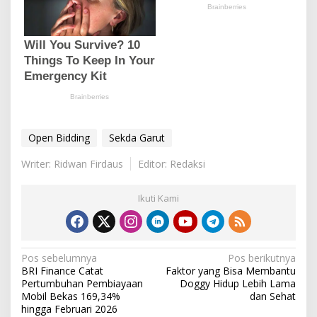
Open Bidding
Sekda Garut
Writer: Ridwan Firdaus
Editor: Redaksi
Ikuti Kami
N
Pos sebelumnya
Pos berikutnya
BRI Finance Catat
Faktor yang Bisa Membantu
a
Pertumbuhan Pembiayaan
Doggy Hidup Lebih Lama
v
Mobil Bekas 169,34%
dan Sehat
hingga Februari 2026