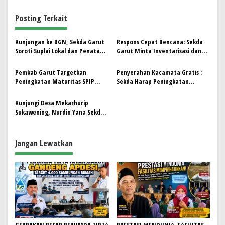
i
g
Posting Terkait
a
s
Kunjungan ke BGN, Sekda Garut
Respons Cepat Bencana: Sekda
Soroti Suplai Lokal dan Penataan
Garut Minta Inventarisasi dan
i
Program Pangan dan Gizi
Imbau Warga Aktif Bermitigasi
p
Pemkab Garut Targetkan
Penyerahan Kacamata Gratis :
Peningkatan Maturitas SPIP
Sekda Harap Peningkatan
o
untuk Tata Kelola Pemerintahan
Kualitas Belajar Siswa SD-SMP di
s
yang Lebih Baik
Garut
Kunjungi Desa Mekarhurip
Sukawening, Nurdin Yana Sekda
Garut Resmikan Fasilitas
Pamsimas
Jangan Lewatkan
GEBRAKAN BESAR PERUMDA TIRTA
PRESTASI MENDUNIA, FASILITAS