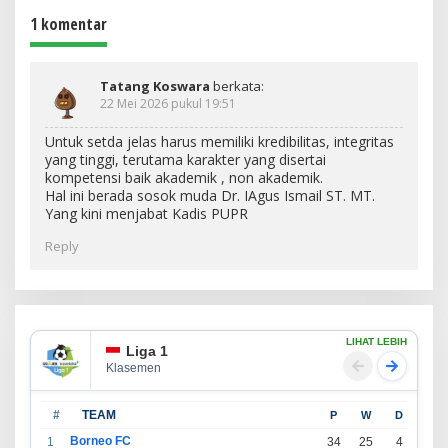
1 komentar
Tatang Koswara
berkata:
22 Mei 2026 pukul 19:51
Untuk setda jelas harus memiliki kredibilitas, integritas
yang tinggi, terutama karakter yang disertai
kompetensi baik akademik , non akademik.
Hal ini berada sosok muda Dr. IAgus Ismail ST. MT.
Yang kini menjabat Kadis PUPR
Reply
LIHAT LEBIH
Liga 1
Klasemen
#
TEAM
P
W
D
L
Borneo FC
1
34
25
4
5