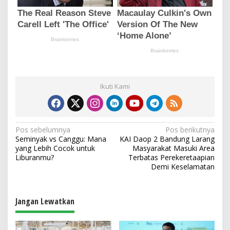
Ikuti Kami
N
Pos sebelumnya
Pos berikutnya
Seminyak vs Canggu: Mana
KAI Daop 2 Bandung Larang
a
yang Lebih Cocok untuk
Masyarakat Masuki Area
v
Liburanmu?
Terbatas Perekeretaapian
Demi Keselamatan
i
g
a
Jangan Lewatkan
s