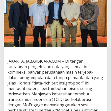
n
a
g
e
m
e
n
t
J
a
d
i
K
u
JAKARTA, JABARBICARA.COM – Di tengah
n
tantangan pengelolaan data yang semakin
c
kompleks, banyak perusahaan masih terjebak
i
D
dalam pengumpulan data tanpa pemanfaatan yang
o
jelas. Kondisi “data-rich but insight-poor” ini
r
membuat potensi pertumbuhan bisnis sering
o
terlewatkan. Menjawab kebutuhan tersebut,
n
g
transcosmos Indonesia (TCID) berkolaborasi
P
dengan MoEngage menyelenggarakan sesi
e
berbagi strategi bertajuk “Monetizing Customer