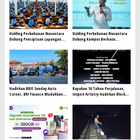
i
p
o
s
Holding Perkebunan Nusantara
Holding Perkebunan Nusantara
Dukung Penciptaan Lapangan
Dukung Kampus Berbasis
Kerja, PTPN I Serap 15–20 Ribu
Perkebunan, Arya Sandhiyudha
Pekerja di Pabrik Tembakau
Jadi Mahasiswa Angkatan
Pertama Magister ITSI
Hadirkan BRIF Sunday Auto
Rayakan 10 Tahun Perjalanan,
Corner, BRI Finance Mudahkan
Inspire Artistry Hadirkan Block
Warga Bali Wujudkan Mobil
Party Terbesar di Jakarta
Impian