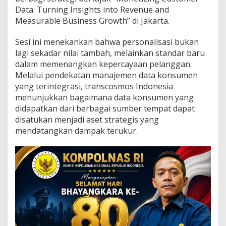
r
Data: Turning Insights into Revenue and
f
Measurable Business Growth” di Jakarta.
o
r
m
Sesi ini menekankan bahwa personalisasi bukan
a
lagi sekadar nilai tambah, melainkan standar baru
B
dalam memenangkan kepercayaan pelanggan.
i
Melalui pendekatan manajemen data konsumen
s
n
yang terintegrasi, transcosmos Indonesia
i
menunjukkan bagaimana data konsumen yang
s
didapatkan dari berbagai sumber tempat dapat
d
disatukan menjadi aset strategis yang
i
E
mendatangkan dampak terukur.
r
a
P
e
r
s
o
n
a
l