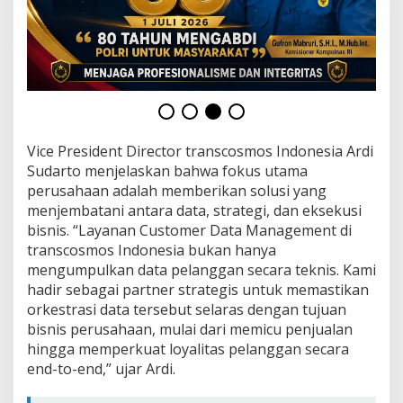
i
s
a
s
i
B
e
r
b
Vice President Director transcosmos Indonesia Ardi
a
s
Sudarto menjelaskan bahwa fokus utama
i
perusahaan adalah memberikan solusi yang
s
menjembatani antara data, strategi, dan eksekusi
D
bisnis. “Layanan Customer Data Management di
a
transcosmos Indonesia bukan hanya
t
a
mengumpulkan data pelanggan secara teknis. Kami
hadir sebagai partner strategis untuk memastikan
orkestrasi data tersebut selaras dengan tujuan
bisnis perusahaan, mulai dari memicu penjualan
hingga memperkuat loyalitas pelanggan secara
end-to-end,” ujar Ardi.