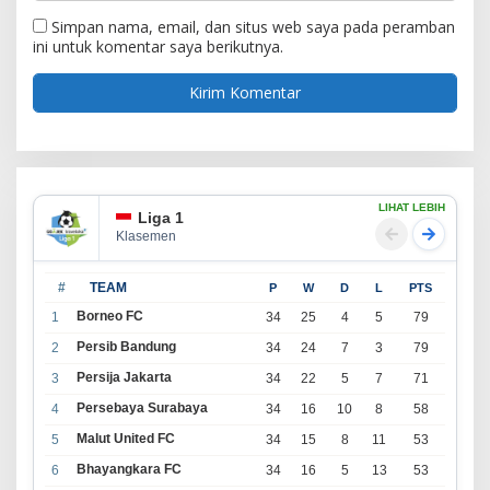
Simpan nama, email, dan situs web saya pada peramban
ini untuk komentar saya berikutnya.
LIHAT LEBIH
Liga 1
Klasemen
#
TEAM
P
W
D
L
PTS
Borneo FC
1
34
25
4
5
79
Persib Bandung
2
34
24
7
3
79
Persija Jakarta
3
34
22
5
7
71
Persebaya Surabaya
4
34
16
10
8
58
Malut United FC
5
34
15
8
11
53
Bhayangkara FC
6
34
16
5
13
53