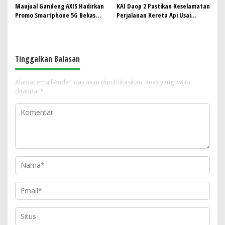
Maujual Gandeng AXIS Hadirkan
KAI Daop 2 Pastikan Keselamatan
Promo Smartphone 5G Bekas
Perjalanan Kereta Api Usai
dengan Bonus Kuota
Gempa Pangandaran
Tinggalkan Balasan
Alamat email Anda tidak akan dipublikasikan.
Ruas yang wajib
ditandai
*