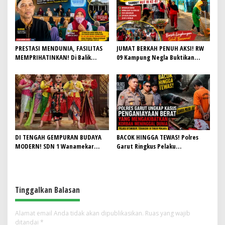
PRESTASI MENDUNIA, FASILITAS
JUMAT BERKAH PENUH AKSI! RW
MEMPRIHATINKAN! Di Balik
09 Kampung Negla Buktikan
Gemilangnya SMAN 26 Garut,
Gotong Royong Bukan Sekadar
Lapangan Hoki Rusak, Masjid Tak
Slogan, Warga Bersatu Sambut
Lagi Mampu Tampung Jamaah,
HUT RI ke-81
Penjualan Seragam Ikut Jadi
Sorotan
DI TENGAH GEMPURAN BUDAYA
BACOK HINGGA TEWAS! Polres
MODERN! SDN 1 Wanamekar
Garut Ringkus Pelaku
Lahirkan Generasi Penari Sunda,
Penganiayaan Brutal di
Menjaga Warisan Leluhur dari
Banyuresmi, Terancam 10 Tahun
Ruang Kelas
Penjara
Tinggalkan Balasan
Alamat email Anda tidak akan dipublikasikan.
Ruas yang wajib
ditandai
*