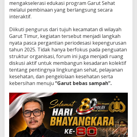
c
mengakselerasi edukasi program Garut Sehat
a
melalui pembinaan yang berlangsung secara
m
interaktif.
a
t
Diikuti pengurus dari tujuh kecamatan di wilayah
a
n
Garut Timur, kegiatan tersebut menjadi langkah
S
nyata pasca pergantian periodesasi kepengurusan
e
tahun 2025. Tidak hanya berfokus pada penguatan
h
struktur organisasi, forum ini juga menjadi ruang
a
t
diskusi aktif untuk membangun kesadaran kolektif
P
tentang pentingnya lingkungan sehat, pelayanan
e
kesehatan, dan pengelolaan kesehatan serta
r
kebersihan menuju
“Garut bebas sampah”.
k
u
a
t
K
e
p
e
n
g