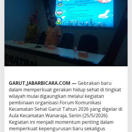
g
a
t
B
a
r
u
G
a
r
u
t
S
e
h
a
GARUT,JABARBICARA.COM —
Gebrakan baru
t
dalam memperkuat gerakan hidup sehat di tingkat
!
wilayah mulai digaungkan melalui kegiatan
F
o
pembinaan organisasi Forum Komunikasi
r
Kecamatan Sehat Garut Tahun 2026 yang digelar di
u
Aula Kecamatan Wanaraja, Senin (25/5/2026).
m
Kegiatan ini menjadi momentum penting dalam
K
memperkuat kepengurusan baru sekaligus
e