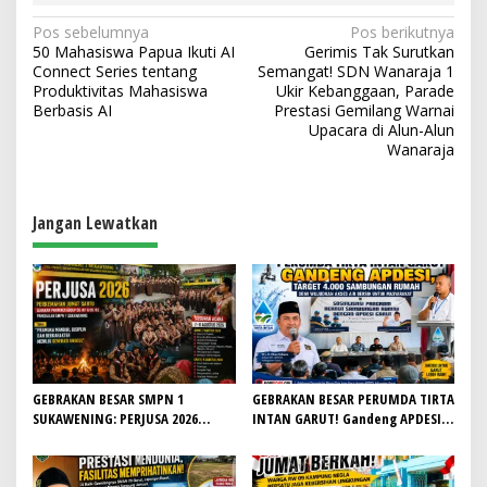
N
Pos sebelumnya
Pos berikutnya
50 Mahasiswa Papua Ikuti AI
Gerimis Tak Surutkan
a
Connect Series tentang
Semangat! SDN Wanaraja 1
v
Produktivitas Mahasiswa
Ukir Kebanggaan, Parade
Berbasis AI
Prestasi Gemilang Warnai
i
Upacara di Alun-Alun
Wanaraja
g
a
s
Jangan Lewatkan
i
p
o
s
GEBRAKAN BESAR SMPN 1
GEBRAKAN BESAR PERUMDA TIRTA
SUKAWENING: PERJUSA 2026
INTAN GARUT! Gandeng APDESI,
TEMPA KARAKTER, DISIPLIN, DAN
Target 4.000 Sambungan Rumah
JIWA KEPANDUAN SISWA
Demi Wujudkan Akses Air Bersih
untuk Masyarakat