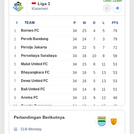
LIHAT LEBIH
Liga 1
Klasemen
#
TEAM
P
W
D
L
PTS
Borneo FC
1
34
25
4
5
79
Persib Bandung
2
34
24
7
3
79
Persija Jakarta
3
34
22
5
7
71
Persebaya Surabaya
4
34
16
10
8
58
Malut United FC
5
34
15
8
11
53
Bhayangkara FC
6
34
16
5
13
53
Dewa United FC
7
34
16
5
13
53
Bali United FC
8
34
14
9
11
51
Arema FC
9
34
13
9
12
48
Persita Tangerang
10
34
13
6
15
45
PSIM Yogyakarta
11
34
11
12
11
45
Pertandingan Berikutnya
Persik Kediri
12
34
11
6
17
39
31/8 Monday
Persijap Jepara
13
34
9
9
16
36