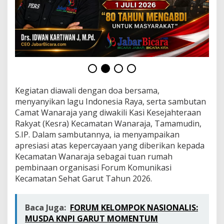
u
r
u
s
a
n
L
e
w
a
Kegiatan diawali dengan doa bersama,
t
menyanyikan lagu Indonesia Raya, serta sambutan
P
e
Camat Wanaraja yang diwakili Kasi Kesejahteraan
m
Rakyat (Kesra) Kecamatan Wanaraja, Tamamudin,
b
S.IP. Dalam sambutannya, ia menyampaikan
i
apresiasi atas kepercayaan yang diberikan kepada
n
Kecamatan Wanaraja sebagai tuan rumah
a
a
pembinaan organisasi Forum Komunikasi
n
Kecamatan Sehat Garut Tahun 2026.
I
n
t
Baca Juga:
FORUM KELOMPOK NASIONALIS:
e
MUSDA KNPI GARUT MOMENTUM
r