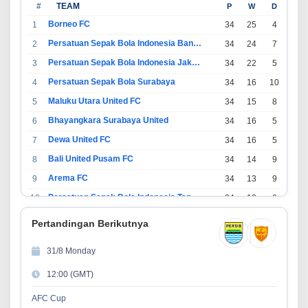
#
TEAM
P
W
D
L
Borneo FC
1
34
25
4
5
Persatuan Sepak Bola Indonesia Bandung
2
34
24
7
3
Persatuan Sepak Bola Indonesia Jakarta
3
34
22
5
7
Persatuan Sepak Bola Surabaya
4
34
16
10
8
Maluku Utara United FC
5
34
15
8
11
Bhayangkara Surabaya United
6
34
16
5
13
Dewa United FC
7
34
16
5
13
Bali United Pusam FC
8
34
14
9
11
Arema FC
9
34
13
9
12
Persatuan Sepak Bola Indonesia Tangerang
10
34
13
6
15
PSIM Yogyakarta
11
34
11
12
11
Pertandingan Berikutnya
Persatuan Sepakbola Indonesia Kediri
12
34
11
6
17
31/8 Monday
Perserikatan Sepak Bola Indonesia Jepara
13
34
9
9
16
12:00 (GMT)
Madura United FC
14
34
9
8
17
Persatuan Sepakbola Makassar
15
34
8
10
16
AFC Cup