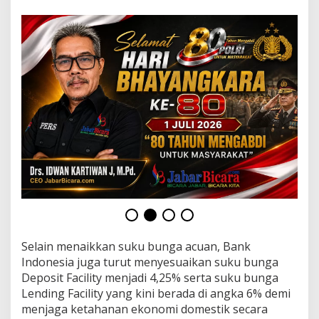
R
W
A
u
n
t
u
k
D
i
v
e
r
s
i
f
i
k
a
Selain menaikkan suku bunga acuan, Bank
s
i
Indonesia juga turut menyesuaikan suku bunga
P
Deposit Facility menjadi 4,25% serta suku bunga
o
Lending Facility yang kini berada di angka 6% demi
r
menjaga ketahanan ekonomi domestik secara
t