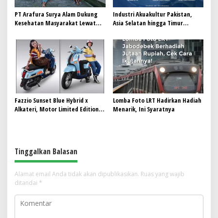
PT Arafura Surya Alam Dukung
Industri Akuakultur Pakistan,
Kesehatan Masyarakat Lewat
Asia Selatan hingga Timur
Khitanan Massal di Kotabunan
Tengah Bersiap Terapkan Solusi
Terlengkap dari Indonesia
Fazzio Sunset Blue Hybrid x
Lomba Foto LRT Hadirkan Hadiah
Alkateri, Motor Limited Edition
Menarik, Ini Syaratnya
Buat Nyempurnain Look Retro-
Future Lo
Tinggalkan Balasan
Alamat email Anda tidak akan dipublikasikan.
Ruas yang wajib
ditandai
*