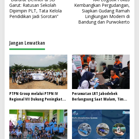
a
Garut: Ratusan Sekolah
Kembangkan Pergudangan,
v
Dipimpin PLT, Tata Kelola
Siapkan Gudang Ramah
Pendidikan Jadi Sorotan”
Lingkungan Modern di
i
Bandung dan Purwokerto
g
a
Jangan Lewatkan
s
i
p
o
s
PTPN Group melalui PTPN IV
Perawatan LRT Jabodebek
Regional VII Dukung Peningkatan
Berlangsung Saat Malam, Tim
Kompetensi Aparatur
Kesehatan Jaga Kondisi Petugas
Perkebunan Lewat Pelatihan
Avenza Maps di Way Kanan