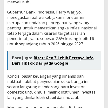
menyeluruh.
o
f
o
Gubernur Bank Indonesia, Perry Warjiyo,
l
menegaskan bahwa kebijakan moneter ini
i
merupakan tindakan pencegahan yang sangat
o
penting untuk memastikan angka inflasi nasional
tetap terjaga dalam kisaran target sasaran
pemerintah, yaitu sebesar 2,5% kurang lebih 1%
untuk sepanjang tahun 2026 hingga 2027.
Baca Juga:
Riset: Gen Z Lebih Percaya Info
Dari TikTok Daripada Google
Kondisi pasar keuangan yang dinamis dan
fluktuatif akibat penyesuaian suku bunga ini
secara langsung mendorong para investor
domestik untuk mulai melirik instrumen investasi
lain yang dinilai lebih stabil dan inovatif.
Menanggapi tantangan tersebut, Bittime