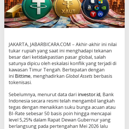
B
i
t
t
i
m
e
T
a
JAKARTA, JABARBICARA.COM – Akhir-akhir ini nilai
w
tukar rupiah yang saat ini menghadapi tekanan
a
besar dari ketidakpastian pasar global, salah
r
satunya dipicu oleh eskalasi konflik yang terjadi di
k
a
kawasan Timur Tengah. Bertepatan dengan
n
ini
Bittime
, menghadirkan
Global Assets
berbasis
T
tokenisasi.
o
k
Sebelumnya, menurut data dari
investor.id
, Bank
e
n
Indonesia secara resmi telah mengambil langkah
i
tegas dengan menaikkan suku bunga acuan atau
s
BI-Rate sebesar 50 basis poin hingga mencapai
a
level 5,25% dalam Rapat Dewan Gubernur yang
s
i
berlangsung pada pertengahan Mei 2026 lalu