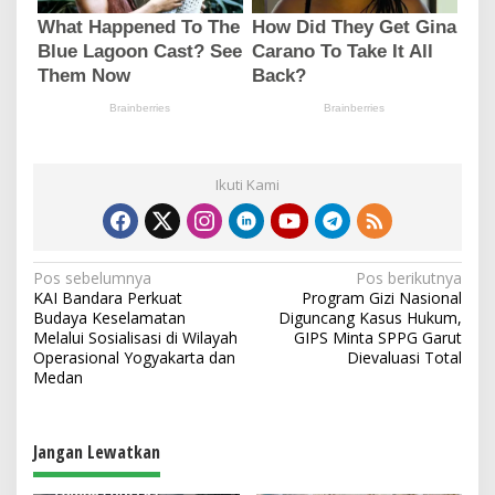
Ikuti Kami
N
Pos sebelumnya
Pos berikutnya
KAI Bandara Perkuat
Program Gizi Nasional
a
Budaya Keselamatan
Diguncang Kasus Hukum,
v
Melalui Sosialisasi di Wilayah
GIPS Minta SPPG Garut
Operasional Yogyakarta dan
Dievaluasi Total
i
Medan
g
a
Jangan Lewatkan
s