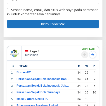
Simpan nama, email, dan situs web saya pada peramban
ini untuk komentar saya berikutnya.
LIHAT LEBIH
Liga 1
Klasemen
#
TEAM
P
W
D
L
Borneo FC
1
34
25
4
5
Persatuan Sepak Bola Indonesia Bandung
2
34
24
7
3
Persatuan Sepak Bola Indonesia Jakarta
3
34
22
5
7
Persatuan Sepak Bola Surabaya
4
34
16
10
8
Maluku Utara United FC
5
34
15
8
11
Bhayangkara Surabaya United
6
34
16
5
13