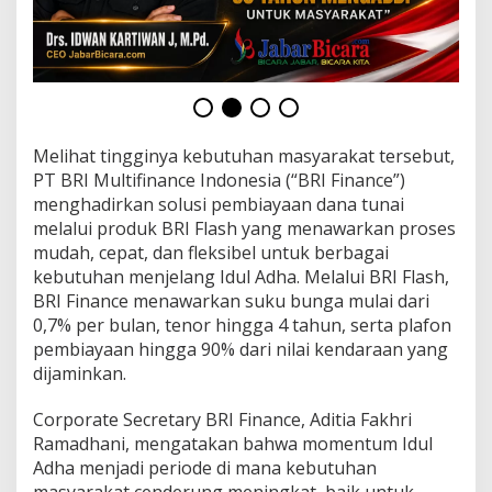
g
F
l
e
k
s
i
b
Melihat tingginya kebutuhan masyarakat tersebut,
e
PT BRI Multifinance Indonesia (“BRI Finance”)
l
menghadirkan solusi pembiayaan dana tunai
melalui produk BRI Flash yang menawarkan proses
mudah, cepat, dan fleksibel untuk berbagai
kebutuhan menjelang Idul Adha. Melalui BRI Flash,
BRI Finance menawarkan suku bunga mulai dari
0,7% per bulan, tenor hingga 4 tahun, serta plafon
pembiayaan hingga 90% dari nilai kendaraan yang
dijaminkan.
Corporate Secretary BRI Finance, Aditia Fakhri
Ramadhani, mengatakan bahwa momentum Idul
Adha menjadi periode di mana kebutuhan
masyarakat cenderung meningkat, baik untuk