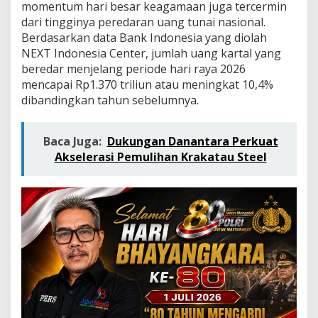
k
momentum hari besar keagamaan juga tercermin
a
dari tingginya peredaran uang tunai nasional.
n
Berdasarkan data Bank Indonesia yang diolah
P
NEXT Indonesia Center, jumlah uang kartal yang
e
m
beredar menjelang periode hari raya 2026
b
mencapai Rp1.370 triliun atau meningkat 10,4%
i
dibandingkan tahun sebelumnya.
a
y
a
Baca Juga:
Dukungan Danantara Perkuat
a
Akselerasi Pemulihan Krakatau Steel
n
D
a
n
a
T
u
n
a
i
y
a
n