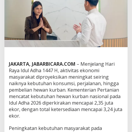
n
H
a
r
i
R
a
y
a
,
B
R
JAKARTA, JABARBICARA.COM
– Menjelang Hari
I
F
Raya Idul Adha 1447 H, aktivitas ekonomi
i
masyarakat diproyeksikan meningkat seiring
n
naiknya kebutuhan konsumsi, perjalanan, hingga
a
pembelian hewan kurban. Kementerian Pertanian
n
mencatat kebutuhan hewan kurban nasional pada
c
e
Idul Adha 2026 diperkirakan mencapai 2,35 juta
H
ekor, dengan total ketersediaan mencapai 3,24 juta
a
ekor.
d
i
Peningkatan kebutuhan masyarakat pada
r