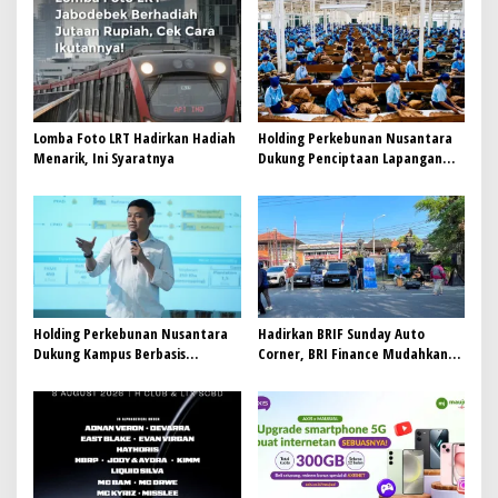
i
p
o
s
Lomba Foto LRT Hadirkan Hadiah
Holding Perkebunan Nusantara
Menarik, Ini Syaratnya
Dukung Penciptaan Lapangan
Kerja, PTPN I Serap 15–20 Ribu
Pekerja di Pabrik Tembakau
Holding Perkebunan Nusantara
Hadirkan BRIF Sunday Auto
Dukung Kampus Berbasis
Corner, BRI Finance Mudahkan
Perkebunan, Arya Sandhiyudha
Warga Bali Wujudkan Mobil
Jadi Mahasiswa Angkatan
Impian
Pertama Magister ITSI