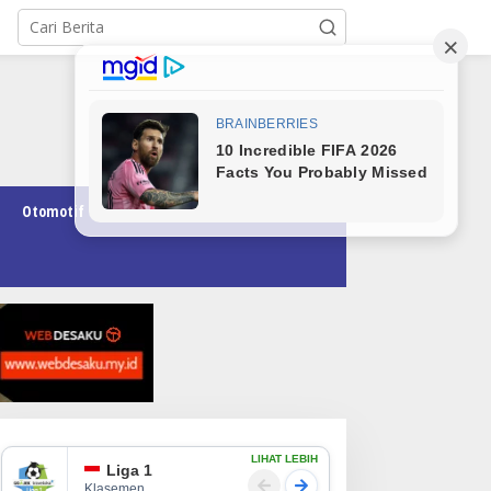
Otomotif
Pendidikan
Teknologi
Opini
LIHAT LEBIH
Liga 1
Klasemen