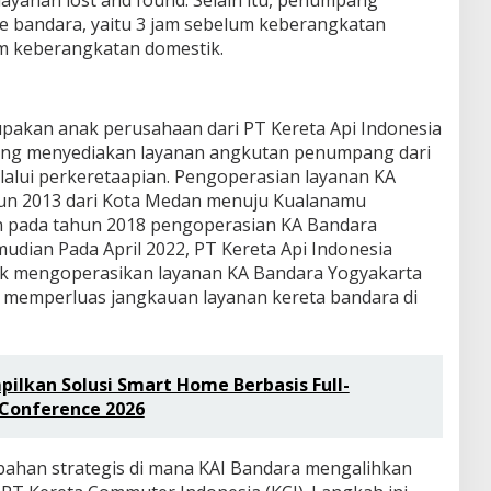
ayanan lost and found. Selain itu, penumpang
ke bandara, yaitu 3 jam sebelum keberangkatan
um keberangkatan domestik.
rupakan anak perusahaan dari PT Kereta Api Indonesia
ang menyediakan layanan angkutan penumpang dari
lalui perkeretaapian. Pengoperasian layanan KA
hun 2013 dari Kota Medan menuju Kualanamu
an pada tahun 2018 pengoperasian KA Bandara
udian Pada April 2022, PT Kereta Api Indonesia
k mengoperasikan layanan KA Bandara Yogyakarta
ga memperluas jangkauan layanan kereta bandara di
ilkan Solusi Smart Home Berbasis Full-
 Conference 2026
ubahan strategis di mana KAI Bandara mengalihkan