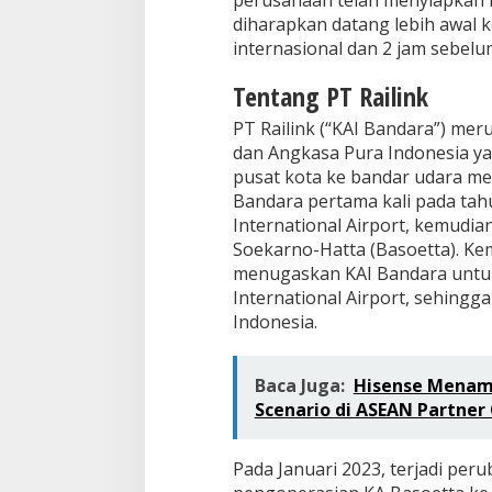
perusahaan telah menyiapkan l
diharapkan datang lebih awal 
internasional dan 2 jam sebel
Tentang PT Railink
PT Railink (“KAI Bandara”) me
dan Angkasa Pura Indonesia y
pusat kota ke bandar udara me
Bandara pertama kali pada ta
International Airport, kemudi
Soekarno-Hatta (Basoetta). Kem
menugaskan KAI Bandara untu
International Airport, sehing
Indonesia.
Baca Juga:
Hisense Menamp
Scenario di ASEAN Partner
Pada Januari 2023, terjadi per