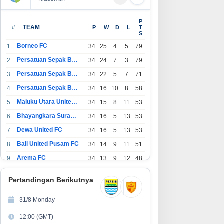
P
#
TEAM
P
W
D
L
T
S
Borneo FC
1
34
25
4
5
79
Persatuan Sepak Bola Indonesia Bandung
2
34
24
7
3
79
Persatuan Sepak Bola Indonesia Jakarta
3
34
22
5
7
71
Persatuan Sepak Bola Surabaya
4
34
16
10
8
58
Maluku Utara United FC
5
34
15
8
11
53
Bhayangkara Surabaya United
6
34
16
5
13
53
Dewa United FC
7
34
16
5
13
53
Bali United Pusam FC
8
34
14
9
11
51
Arema FC
9
34
13
9
12
48
1
Persatuan Sepak Bola Indonesia Tangerang
34
13
6
15
45
0
Pertandingan Berikutnya
1
PSIM Yogyakarta
34
11
12
11
45
1
31/8 Monday
1
Persatuan Sepakbola Indonesia Kediri
34
11
6
17
39
12:00 (GMT)
2