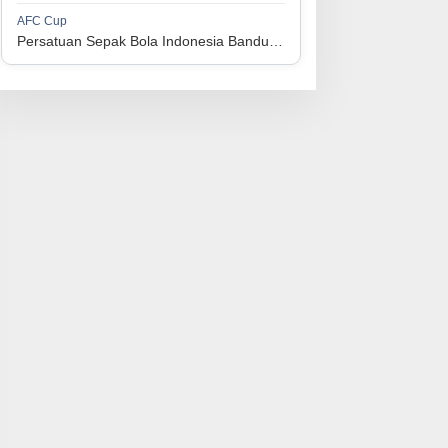
1
Perserikatan Sepak Bola Indonesia Jepara
34
9
9
16
36
AFC Cup
3
Persatuan Sepak Bola Indonesia Bandung vs Manila Digger FC
1
Madura United FC
34
9
8
17
35
4
1
Persatuan Sepakbola Makassar
34
8
10
16
34
5
1
Persis Solo
34
8
10
16
34
6
1
Semen Padang FC
34
5
5
24
20
7
1
Persatuan Sepak Bola Biak Sekitarnya
34
4
6
24
18
8