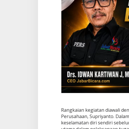
A
T
E
S
Rangkaian kegiatan diawali den
Perusahaan, Supriyanto. Dal
keselamatan diri sendiri sebe