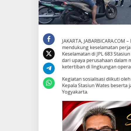
S
E
L
A
M
A
T
JAKARTA, JABARBICARA.COM – 
A
N
mendukung keselamatan perjalan
D
Keselamatan di JPL 683 Stasiun
I
dari upaya perusahaan dalam 
J
ketertiban di lingkungan opera
P
L
6
Kegiatan sosialisasi diikuti ol
8
Kepala Stasiun Wates beserta j
3
Yogyakarta.
S
T
A
S
I
U
N
W