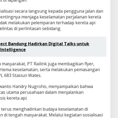
 di lapangan.
ialisasi secara langsung kepada pengguna jalan dan
pentingnya menjaga keselamatan perjalanan kereta
idak melakukan pelemparan terhadap kereta api
elintas di perlintasan sebidang.
ect Bandung Hadirkan Digital Talks untuk
ntelligence
 masyarakat, PT Railink juga membagikan flyer,
bertema keselamatan, serta melakukan pemasangan
L 683 Stasiun Wates.
orwanto Handry Nugroho, menyampaikan bahwa
tas utama perusahaan dalam menjalankan
is kereta api.
 terus menghadirkan budaya keselamatan di
di tengah masyarakat. Melalui kegiatan sosialisasi