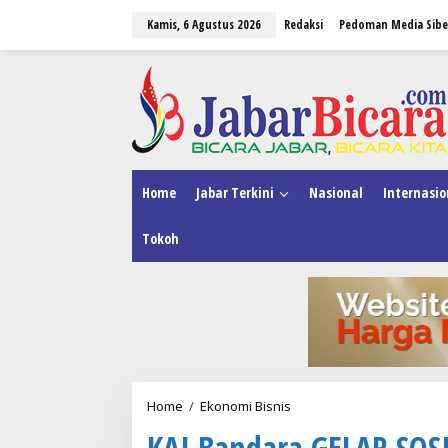
L
Kamis, 6 Agustus 2026
Redaksi
Pedoman Media Sibe
e
w
a
tutup
t
i
k
e
k
o
n
Home
Jabar Terkini
Nasional
Internasio
t
e
Tokoh
n
Home
/
Ekonomi Bisnis
K
A
KAI Bandara GELAR SOS
I