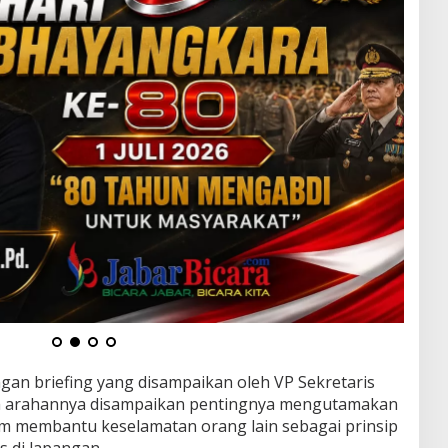
gan briefing yang disampaikan oleh VP Sekretaris
am arahannya disampaikan pentingnya mengutamakan
lum membantu keselamatan orang lain sebagai prinsip