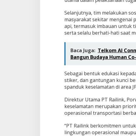
utama dalam pelaksanaan tugas
Selanjutnya, tim melakukan sos
masyarakat sekitar mengenai 
api, termasuk imbauan untuk t
serta selalu berhati-hati saat m
Baca Juga:
Telkom AI Conn
Bangun Budaya Human Co-I
Sebagai bentuk edukasi kepada
stiker, dan gantungan kunci 
spanduk keselamatan di area JP
Direktur Utama PT Railink, P
keselamatan merupakan priori
operasional transportasi berbas
“PT Railink berkomitmen untuk
lingkungan operasional maupun 