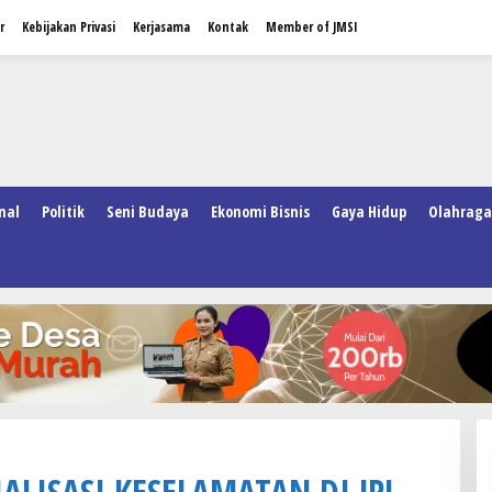
r
Kebijakan Privasi
Kerjasama
Kontak
Member of JMSI
nal
Politik
Seni Budaya
Ekonomi Bisnis
Gaya Hidup
Olahraga
IALISASI KESELAMATAN DI JPL