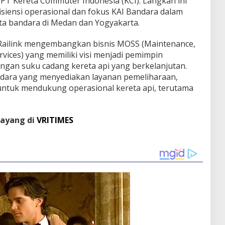
PT Kereta Commuter Indonesia (KCI). Langkah ini
isiensi operasional dan fokus KAI Bandara dalam
 bandara di Medan dan Yogyakarta.
T Railink mengembangkan bisnis MOSS (Maintenance,
rvices) yang memiliki visi menjadi pemimpin
gan suku cadang kereta api yang berkelanjutan.
andara yang menyediakan layanan pemeliharaan,
untuk mendukung operasional kereta api, terutama
tayang di
VRITIMES