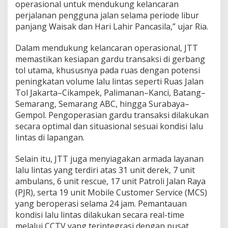
operasional untuk mendukung kelancaran
h
T
perjalanan pengguna jalan selama periode libur
r
panjang Waisak dan Hari Lahir Pancasila,” ujar Ria.
a
n
Dalam mendukung kelancaran operasional, JTT
s
memastikan kesiapan gardu transaksi di gerbang
J
a
tol utama, khususnya pada ruas dengan potensi
w
peningkatan volume lalu lintas seperti Ruas Jalan
a
Tol Jakarta–Cikampek, Palimanan–Kanci, Batang–
Semarang, Semarang ABC, hingga Surabaya–
Gempol. Pengoperasian gardu transaksi dilakukan
secara optimal dan situasional sesuai kondisi lalu
lintas di lapangan.
Selain itu, JTT juga menyiagakan armada layanan
lalu lintas yang terdiri atas 31 unit derek, 7 unit
ambulans, 6 unit rescue, 17 unit Patroli Jalan Raya
(PJR), serta 19 unit Mobile Customer Service (MCS)
yang beroperasi selama 24 jam. Pemantauan
kondisi lalu lintas dilakukan secara real-time
melalui CCTV yang terintegrasi dengan pusat