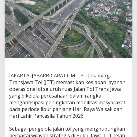
i
s
a
k
d
a
n
H
a
r
i
L
a
h
JAKARTA, JABARBICARA.COM – PT Jasamarga
i
Transjawa Tol (JTT) memastikan kesiapan layanan
r
operasional di seluruh ruas Jalan Tol Trans Jawa
P
a
yang dikelola perusahaan dalam rangka
n
mengantisipasi peningkatan mobilitas masyarakat
c
pada periode libur panjang Hari Raya Waisak dan
a
Hari Lahir Pancasila Tahun 2026.
s
i
l
Sebagai pengelola jalan tol yang menghubungkan
a
berbagai wilayah strategis di Pulau Jawa, JTT telah