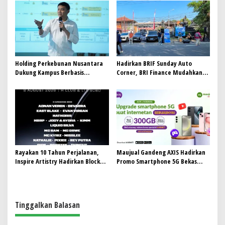
Pekerja di Pabrik Tembakau
Holding Perkebunan Nusantara
Hadirkan BRIF Sunday Auto
Dukung Kampus Berbasis
Corner, BRI Finance Mudahkan
Perkebunan, Arya Sandhiyudha
Warga Bali Wujudkan Mobil
Jadi Mahasiswa Angkatan
Impian
Pertama Magister ITSI
Rayakan 10 Tahun Perjalanan,
Maujual Gandeng AXIS Hadirkan
Inspire Artistry Hadirkan Block
Promo Smartphone 5G Bekas
Party Terbesar di Jakarta
dengan Bonus Kuota
Tinggalkan Balasan