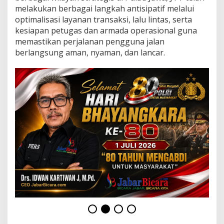
2
melakukan berbagai langkah antisipatif melalui
0
optimalisasi layanan transaksi, lalu lintas, serta
2
6
kesiapan petugas dan armada operasional guna
,
memastikan perjalanan pengguna jalan
J
berlangsung aman, nyaman, dan lancar.
T
T
P
a
s
t
i
k
a
n
K
e
s
i
a
p
a
n
L