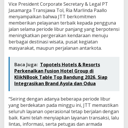
a
Vice President Corporate Secretary & Legal PT
y
Jasamarga Transjawa Tol, Ria Marlinda Paallo
a
menyampaikan bahwa JTT berkomitmen
n
memberikan pelayanan terbaik kepada pengguna
a
n
jalan selama periode libur panjang yang berpotensi
O
meningkatkan pergerakan kendaraan menuju
p
berbagai destinasi wisata, pusat kegiatan
e
masyarakat, maupun perjalanan antarkota.
r
a
s
i
Baca Juga:
Topotels Hotels & Resorts
o
Perkenalkan Fusion Hotel Group di
n
KlikNBook Table Top Bandung 2026, Siap
a
Integrasikan Brand Ayola dan Odua
l
d
i
“Seiring dengan adanya beberapa periode libur
W
yang berdekatan pada minggu ini, JTT memastikan
i
l
seluruh layanan operasional tetap berjalan dengan
a
baik. Kami telah menyiapkan layanan transaksi, lalu
y
lintas, informasi, serta petugas dan armada
a