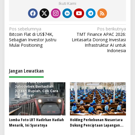
Ikuti Kami
N
Pos sebelumnya
Pos berikutnya
Bitcoin Flat di US$74K,
TMT Finance APAC 2026:
a
Sebagian Investor Justru
Lintasarta Dorong Investasi
v
Mulai Positioning
Infrastruktur AI untuk
Indonesia
i
g
a
Jangan Lewatkan
s
i
p
o
s
Lomba Foto LRT Hadirkan Hadiah
Holding Perkebunan Nusantara
Menarik, Ini Syaratnya
Dukung Penciptaan Lapangan
Kerja, PTPN I Serap 15–20 Ribu