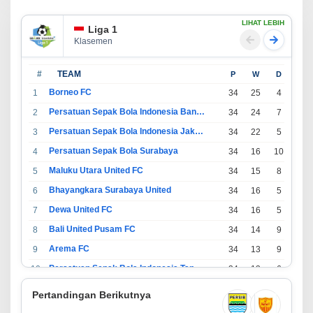
LIHAT LEBIH
Liga 1
Klasemen
#
TEAM
P
W
D
L
Borneo FC
1
34
25
4
5
Persatuan Sepak Bola Indonesia Bandung
2
34
24
7
3
Persatuan Sepak Bola Indonesia Jakarta
3
34
22
5
7
Persatuan Sepak Bola Surabaya
4
34
16
10
8
Maluku Utara United FC
5
34
15
8
11
Bhayangkara Surabaya United
6
34
16
5
13
Dewa United FC
7
34
16
5
13
Bali United Pusam FC
8
34
14
9
11
Arema FC
9
34
13
9
12
Persatuan Sepak Bola Indonesia Tangerang
10
34
13
6
15
PSIM Yogyakarta
11
34
11
12
11
Pertandingan Berikutnya
Persatuan Sepakbola Indonesia Kediri
12
34
11
6
17