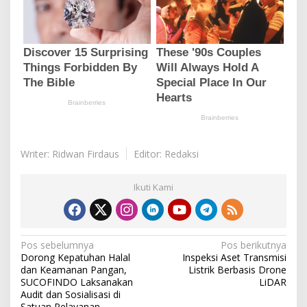
Writer: Ridwan Firdaus
Editor: Redaksi
Ikuti Kami
N
Pos sebelumnya
Pos berikutnya
Dorong Kepatuhan Halal
Inspeksi Aset Transmisi
a
dan Keamanan Pangan,
Listrik Berbasis Drone
v
SUCOFINDO Laksanakan
LiDAR
Audit dan Sosialisasi di
i
Satuan Pelayanan