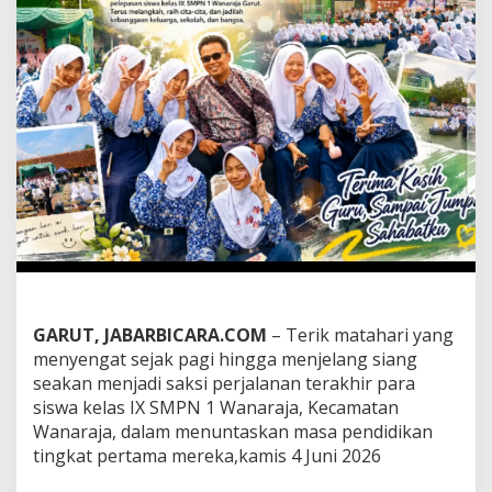
A
D
I
S
A
K
S
I
,
P
E
L
E
P
A
S
A
GARUT, JABARBICARA.COM
– Terik matahari yang
N
menyengat sejak pagi hingga menjelang siang
S
I
seakan menjadi saksi perjalanan terakhir para
S
siswa kelas IX SMPN 1 Wanaraja, Kecamatan
W
Wanaraja, dalam menuntaskan masa pendidikan
A
tingkat pertama mereka,kamis 4 Juni 2026
S
M