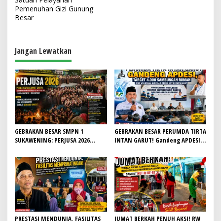
Pemenuhan Gizi Gunung
g
Besar
a
s
Jangan Lewatkan
i
p
o
s
GEBRAKAN BESAR SMPN 1
GEBRAKAN BESAR PERUMDA TIRTA
SUKAWENING: PERJUSA 2026
INTAN GARUT! Gandeng APDESI,
TEMPA KARAKTER, DISIPLIN, DAN
Target 4.000 Sambungan Rumah
JIWA KEPANDUAN SISWA
Demi Wujudkan Akses Air Bersih
untuk Masyarakat
PRESTASI MENDUNIA, FASILITAS
JUMAT BERKAH PENUH AKSI! RW