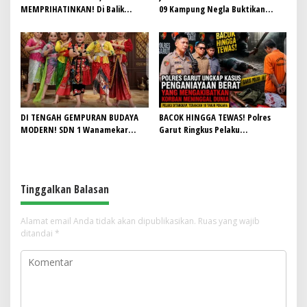
MEMPRIHATINKAN! Di Balik
09 Kampung Negla Buktikan
Gemilangnya SMAN 26 Garut,
Gotong Royong Bukan Sekadar
Lapangan Hoki Rusak, Masjid Tak
Slogan, Warga Bersatu Sambut
Lagi Mampu Tampung Jamaah,
HUT RI ke-81
Penjualan Seragam Ikut Jadi
Sorotan
DI TENGAH GEMPURAN BUDAYA
BACOK HINGGA TEWAS! Polres
MODERN! SDN 1 Wanamekar
Garut Ringkus Pelaku
Lahirkan Generasi Penari Sunda,
Penganiayaan Brutal di
Menjaga Warisan Leluhur dari
Banyuresmi, Terancam 10 Tahun
Ruang Kelas
Penjara
Tinggalkan Balasan
Alamat email Anda tidak akan dipublikasikan.
Ruas yang wajib
ditandai
*