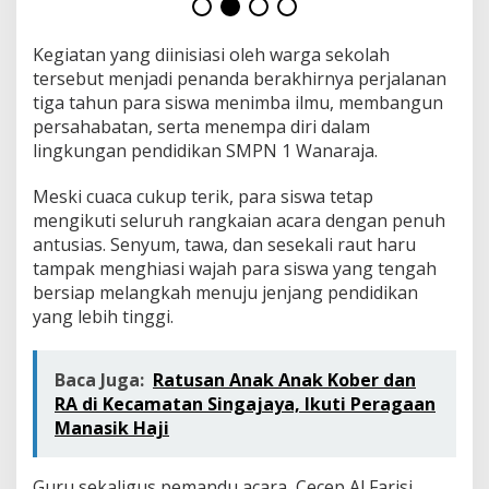
D
M
A
Kegiatan yang diinisiasi oleh warga sekolah
T
tersebut menjadi penanda berakhirnya perjalanan
D
tiga tahun para siswa menimba ilmu, membangun
A
persahabatan, serta menempa diri dalam
N
P
lingkungan pendidikan SMPN 1 Wanaraja.
E
N
Meski cuaca cukup terik, para siswa tetap
U
mengikuti seluruh rangkaian acara dengan penuh
H
antusias. Senyum, tawa, dan sesekali raut haru
K
E
tampak menghiasi wajah para siswa yang tengah
N
bersiap melangkah menuju jenjang pendidikan
A
yang lebih tinggi.
N
G
A
Baca Juga:
Ratusan Anak Anak Kober dan
N
RA di Kecamatan Singajaya, Ikuti Peragaan
Manasik Haji
Guru sekaligus pemandu acara, Cecep Al Farisi,