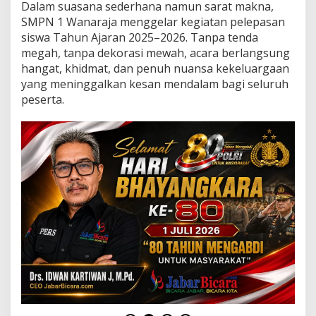
P
Dalam suasana sederhana namun sarat makna,
N
SMPN 1 Wanaraja menggelar kegiatan pelepasan
1
siswa Tahun Ajaran 2025–2026. Tanpa tenda
W
megah, tanpa dekorasi mewah, acara berlangsung
A
N
hangat, khidmat, dan penuh nuansa kekeluargaan
A
yang meninggalkan kesan mendalam bagi seluruh
R
peserta.
A
J
A
B
E
R
L
A
N
G
S
U
N
G
K
H
I