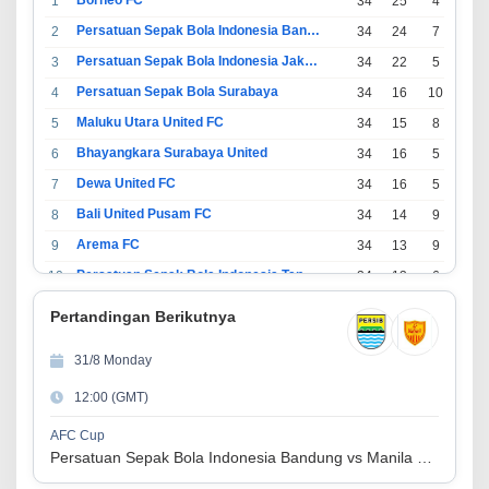
Borneo FC
1
34
25
4
5
Persatuan Sepak Bola Indonesia Bandung
2
34
24
7
3
Persatuan Sepak Bola Indonesia Jakarta
3
34
22
5
7
Persatuan Sepak Bola Surabaya
4
34
16
10
8
Maluku Utara United FC
5
34
15
8
11
Bhayangkara Surabaya United
6
34
16
5
13
Dewa United FC
7
34
16
5
13
Bali United Pusam FC
8
34
14
9
11
Arema FC
9
34
13
9
12
Persatuan Sepak Bola Indonesia Tangerang
10
34
13
6
15
PSIM Yogyakarta
11
34
11
12
11
Pertandingan Berikutnya
Persatuan Sepakbola Indonesia Kediri
12
34
11
6
17
31/8 Monday
Perserikatan Sepak Bola Indonesia Jepara
13
34
9
9
16
12:00 (GMT)
Madura United FC
14
34
9
8
17
Persatuan Sepakbola Makassar
15
34
8
10
16
AFC Cup
Persatuan Sepak Bola Indonesia Bandung vs Manila Digger FC
Persis Solo
16
34
8
10
16