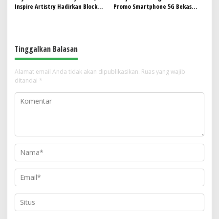
Inspire Artistry Hadirkan Block
Promo Smartphone 5G Bekas
Party Terbesar di Jakarta
dengan Bonus Kuota
Tinggalkan Balasan
Alamat email Anda tidak akan dipublikasikan.
Ruas yang wajib
ditandai
*