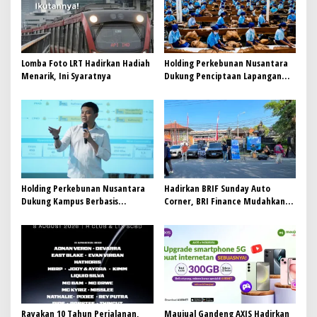
p
o
s
Lomba Foto LRT Hadirkan Hadiah
Holding Perkebunan Nusantara
Menarik, Ini Syaratnya
Dukung Penciptaan Lapangan
Kerja, PTPN I Serap 15–20 Ribu
Pekerja di Pabrik Tembakau
Holding Perkebunan Nusantara
Hadirkan BRIF Sunday Auto
Dukung Kampus Berbasis
Corner, BRI Finance Mudahkan
Perkebunan, Arya Sandhiyudha
Warga Bali Wujudkan Mobil
Jadi Mahasiswa Angkatan
Impian
Pertama Magister ITSI
Rayakan 10 Tahun Perjalanan,
Maujual Gandeng AXIS Hadirkan