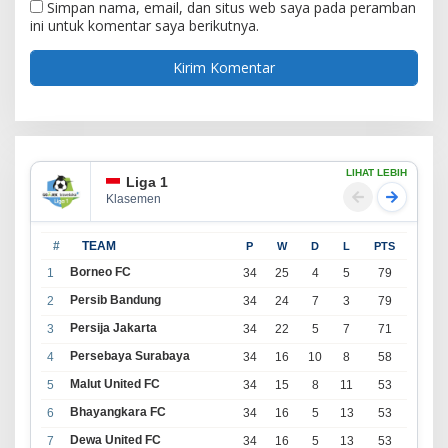
Simpan nama, email, dan situs web saya pada peramban
ini untuk komentar saya berikutnya.
LIHAT LEBIH
Liga 1
Klasemen
#
TEAM
P
W
D
L
PTS
Borneo FC
1
34
25
4
5
79
Persib Bandung
2
34
24
7
3
79
Persija Jakarta
3
34
22
5
7
71
Persebaya Surabaya
4
34
16
10
8
58
Malut United FC
5
34
15
8
11
53
Bhayangkara FC
6
34
16
5
13
53
Dewa United FC
7
34
16
5
13
53