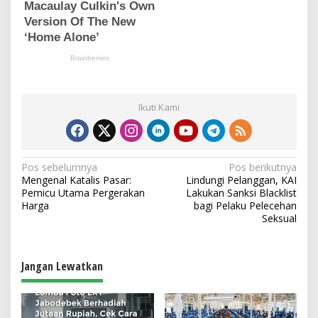
Ikuti Kami
N
Pos sebelumnya
Pos berikutnya
Mengenal Katalis Pasar:
Lindungi Pelanggan, KAI
a
Pemicu Utama Pergerakan
Lakukan Sanksi Blacklist
v
Harga
bagi Pelaku Pelecehan
Seksual
i
g
a
Jangan Lewatkan
s
i