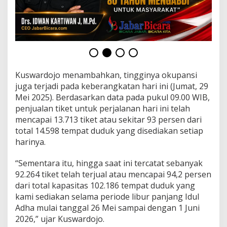
a
n
g
g
a
n
Kuswardojo menambahkan, tingginya okupansi
juga terjadi pada keberangkatan hari ini (Jumat, 29
Mei 2025). Berdasarkan data pada pukul 09.00 WIB,
penjualan tiket untuk perjalanan hari ini telah
mencapai 13.713 tiket atau sekitar 93 persen dari
total 14.598 tempat duduk yang disediakan setiap
harinya.
“Sementara itu, hingga saat ini tercatat sebanyak
92.264 tiket telah terjual atau mencapai 94,2 persen
dari total kapasitas 102.186 tempat duduk yang
kami sediakan selama periode libur panjang Idul
Adha mulai tanggal 26 Mei sampai dengan 1 Juni
2026,” ujar Kuswardojo.