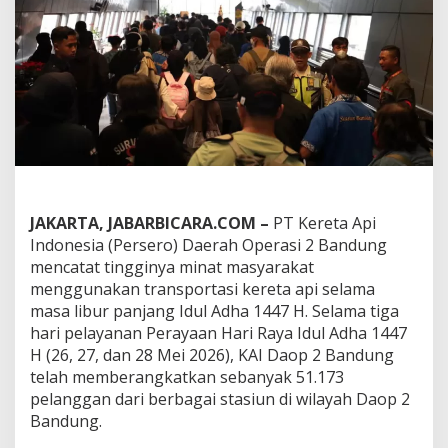
n
a
n
P
e
r
a
y
a
a
n
I
d
JAKARTA, JABARBICARA.COM –
PT Kereta Api
u
Indonesia (Persero) Daerah Operasi 2 Bandung
l
mencatat tingginya minat masyarakat
A
menggunakan transportasi kereta api selama
d
h
masa libur panjang Idul Adha 1447 H. Selama tiga
a
hari pelayanan Perayaan Hari Raya Idul Adha 1447
,
H (26, 27, dan 28 Mei 2026), KAI Daop 2 Bandung
K
telah memberangkatkan sebanyak 51.173
A
pelanggan dari berbagai stasiun di wilayah Daop 2
I
D
Bandung.
a