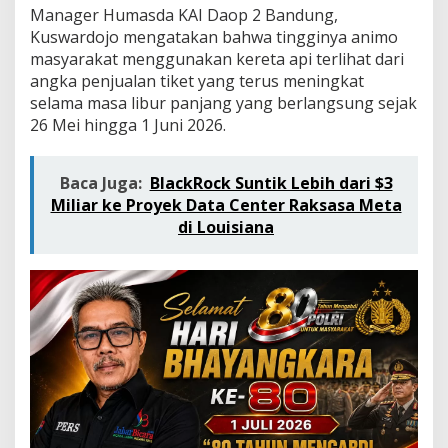
o
Manager Humasda KAI Daop 2 Bandung,
p
Kuswardojo mengatakan bahwa tingginya animo
2
masyarakat menggunakan kereta api terlihat dari
B
a
angka penjualan tiket yang terus meningkat
n
selama masa libur panjang yang berlangsung sejak
d
26 Mei hingga 1 Juni 2026.
u
n
g
Baca Juga:
BlackRock Suntik Lebih dari $3
L
a
Miliar ke Proyek Data Center Raksasa Meta
y
di Louisiana
a
n
i
5
1
R
i
b
u
P
e
l