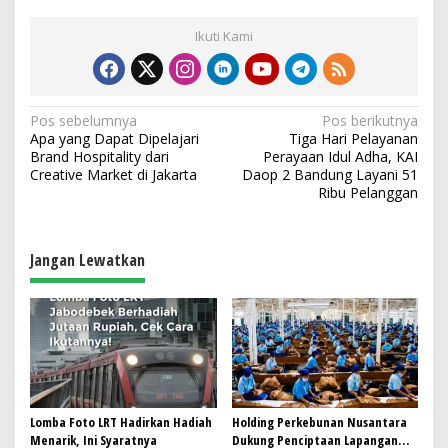
Ikuti Kami
N
Pos sebelumnya
Pos berikutnya
Apa yang Dapat Dipelajari
Tiga Hari Pelayanan
a
Brand Hospitality dari
Perayaan Idul Adha, KAI
v
Creative Market di Jakarta
Daop 2 Bandung Layani 51
Ribu Pelanggan
i
g
a
Jangan Lewatkan
s
i
p
o
s
Lomba Foto LRT Hadirkan Hadiah
Holding Perkebunan Nusantara
Menarik, Ini Syaratnya
Dukung Penciptaan Lapangan