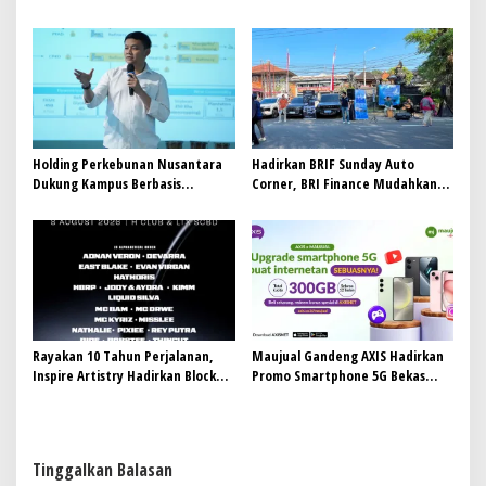
Kerja, PTPN I Serap 15–20 Ribu
Pekerja di Pabrik Tembakau
Holding Perkebunan Nusantara
Hadirkan BRIF Sunday Auto
Dukung Kampus Berbasis
Corner, BRI Finance Mudahkan
Perkebunan, Arya Sandhiyudha
Warga Bali Wujudkan Mobil
Jadi Mahasiswa Angkatan
Impian
Pertama Magister ITSI
Rayakan 10 Tahun Perjalanan,
Maujual Gandeng AXIS Hadirkan
Inspire Artistry Hadirkan Block
Promo Smartphone 5G Bekas
Party Terbesar di Jakarta
dengan Bonus Kuota
Tinggalkan Balasan