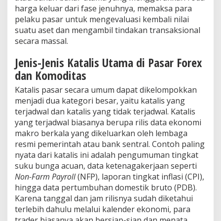
k
harga keluar dari fase jenuhnya, memaksa para
a
pelaku pasar untuk mengevaluasi kembali nilai
n
H
suatu aset dan mengambil tindakan transaksional
a
secara massal.
r
g
Jenis-Jenis Katalis Utama di Pasar Forex
a
dan Komoditas
Katalis pasar secara umum dapat dikelompokkan
menjadi dua kategori besar, yaitu katalis yang
terjadwal dan katalis yang tidak terjadwal. Katalis
yang terjadwal biasanya berupa rilis data ekonomi
makro berkala yang dikeluarkan oleh lembaga
resmi pemerintah atau bank sentral. Contoh paling
nyata dari katalis ini adalah pengumuman tingkat
suku bunga acuan, data ketenagakerjaan seperti
Non-Farm Payroll
(NFP), laporan tingkat inflasi (CPI),
hingga data pertumbuhan domestik bruto (PDB).
Karena tanggal dan jam rilisnya sudah diketahui
terlebih dahulu melalui kalender ekonomi, para
trader biasanya akan bersiap-siap dan menata