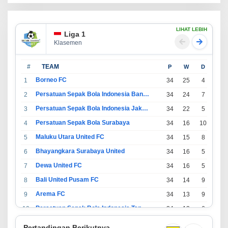
LIHAT LEBIH
Liga 1
Klasemen
#
TEAM
P
W
D
L
Borneo FC
1
34
25
4
5
Persatuan Sepak Bola Indonesia Bandung
2
34
24
7
3
Persatuan Sepak Bola Indonesia Jakarta
3
34
22
5
7
Persatuan Sepak Bola Surabaya
4
34
16
10
8
Maluku Utara United FC
5
34
15
8
11
Bhayangkara Surabaya United
6
34
16
5
13
Dewa United FC
7
34
16
5
13
Bali United Pusam FC
8
34
14
9
11
Arema FC
9
34
13
9
12
Persatuan Sepak Bola Indonesia Tangerang
10
34
13
6
15
PSIM Yogyakarta
11
34
11
12
11
Pertandingan Berikutnya