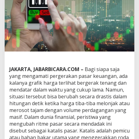
s
P
a
s
a
r
:
P
e
m
i
c
u
JAKARTA, JABARBICARA.COM –
Bagi siapa saja
U
yang mengamati pergerakan pasar keuangan, ada
t
kalanya grafik harga terlihat bergerak tenang dan
a
mendatar dalam waktu yang cukup lama. Namun,
m
a
situasi tersebut bisa berubah secara drastis dalam
P
hitungan detik ketika harga tiba-tiba melonjak atau
e
merosot tajam dengan volume perdagangan yang
r
masif. Dalam dunia finansial, peristiwa yang
g
mengubah ritme pasar secara mendadak ini
e
r
disebut sebagai katalis pasar. Katalis adalah pemicu
a
atau bahan bakar utama yang menggerakkan roda