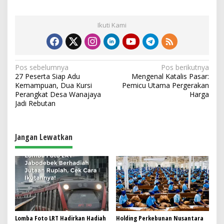
Ikuti Kami
N
Pos sebelumnya
Pos berikutnya
27 Peserta Siap Adu
Mengenal Katalis Pasar:
a
Kemampuan, Dua Kursi
Pemicu Utama Pergerakan
v
Perangkat Desa Wanajaya
Harga
Jadi Rebutan
i
g
a
Jangan Lewatkan
s
i
p
o
s
Lomba Foto LRT Hadirkan Hadiah
Holding Perkebunan Nusantara