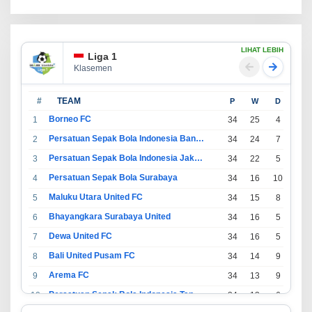
LIHAT LEBIH
Liga 1
Klasemen
#
TEAM
P
W
D
L
Borneo FC
1
34
25
4
5
Persatuan Sepak Bola Indonesia Bandung
2
34
24
7
3
Persatuan Sepak Bola Indonesia Jakarta
3
34
22
5
7
Persatuan Sepak Bola Surabaya
4
34
16
10
8
Maluku Utara United FC
5
34
15
8
11
Bhayangkara Surabaya United
6
34
16
5
13
Dewa United FC
7
34
16
5
13
Bali United Pusam FC
8
34
14
9
11
Arema FC
9
34
13
9
12
Persatuan Sepak Bola Indonesia Tangerang
10
34
13
6
15