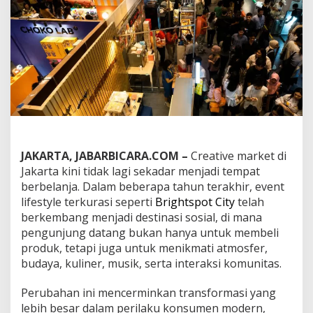
p
e
l
a
j
a
r
i
B
r
a
n
d
JAKARTA, JABARBICARA.COM –
Creative market di
H
Jakarta kini tidak lagi sekadar menjadi tempat
o
berbelanja. Dalam beberapa tahun terakhir, event
s
lifestyle terkurasi seperti
Brightspot City
telah
p
i
berkembang menjadi destinasi sosial, di mana
t
pengunjung datang bukan hanya untuk membeli
a
produk, tetapi juga untuk menikmati atmosfer,
l
budaya, kuliner, musik, serta interaksi komunitas.
i
t
y
Perubahan ini mencerminkan transformasi yang
d
lebih besar dalam perilaku konsumen modern,