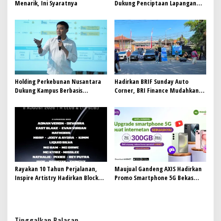
Menarik, Ini Syaratnya
Dukung Penciptaan Lapangan
Kerja, PTPN I Serap 15–20 Ribu
Pekerja di Pabrik Tembakau
Holding Perkebunan Nusantara
Hadirkan BRIF Sunday Auto
Dukung Kampus Berbasis
Corner, BRI Finance Mudahkan
Perkebunan, Arya Sandhiyudha
Warga Bali Wujudkan Mobil
Jadi Mahasiswa Angkatan
Impian
Pertama Magister ITSI
Rayakan 10 Tahun Perjalanan,
Maujual Gandeng AXIS Hadirkan
Inspire Artistry Hadirkan Block
Promo Smartphone 5G Bekas
Party Terbesar di Jakarta
dengan Bonus Kuota
Tinggalkan Balasan