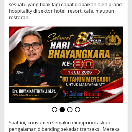
a
sesuatu yang tidak lagi dapat diabaikan oleh brand
r
hospitality di sektor hotel, resort, café, maupun
i
restoran.
C
r
e
a
t
i
v
e
M
a
r
k
e
t
d
i
J
a
k
a
Saat ini, konsumen semakin memprioritaskan
r
pengalaman dibanding sekadar transaksi. Mereka
t