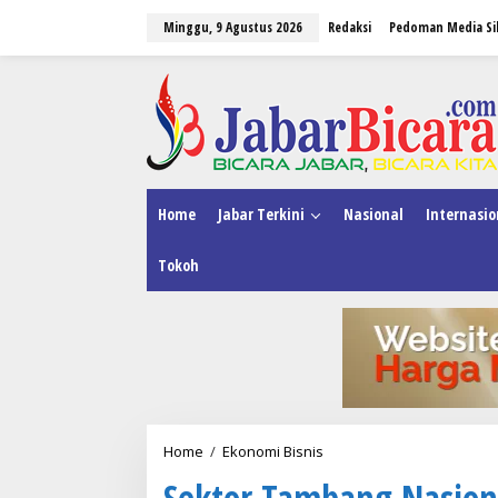
L
Minggu, 9 Agustus 2026
Redaksi
Pedoman Media Si
e
w
a
tutup
t
i
k
e
k
o
n
Home
Jabar Terkini
Nasional
Internasio
t
e
Tokoh
n
Home
/
Ekonomi Bisnis
S
e
Sektor Tambang Nasion
k