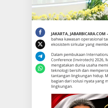
n
P
r
o
g
r
a
JAKARTA, JABARBICARA.COM 
m
P
bahwa kawasan operasional ta
e
ekosistem sirkular yang membe
n
g
Dalam pembukaan Internationa
o
Conference (Invirotech) 2026,
l
a
mengatakan dunia usaha memil
h
teknologi bersih dan memperc
a
tantangan lingkungan hidup. Me
n
bagian dari solusi nyata yang 
L
lingkungan.
i
m
b
a
h
D