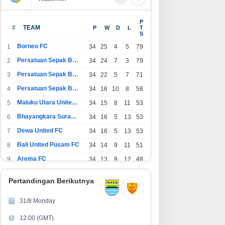
P
#
TEAM
P
W
D
L
T
S
Borneo FC
1
34
25
4
5
79
Persatuan Sepak Bola Indonesia Bandung
2
34
24
7
3
79
Persatuan Sepak Bola Indonesia Jakarta
3
34
22
5
7
71
Persatuan Sepak Bola Surabaya
4
34
16
10
8
58
Maluku Utara United FC
5
34
15
8
11
53
Bhayangkara Surabaya United
6
34
16
5
13
53
Dewa United FC
7
34
16
5
13
53
Bali United Pusam FC
8
34
14
9
11
51
Arema FC
9
34
13
9
12
48
1
Persatuan Sepak Bola Indonesia Tangerang
34
13
6
15
45
0
Pertandingan Berikutnya
1
PSIM Yogyakarta
34
11
12
11
45
1
31/8 Monday
1
Persatuan Sepakbola Indonesia Kediri
34
11
6
17
39
12:00 (GMT)
2