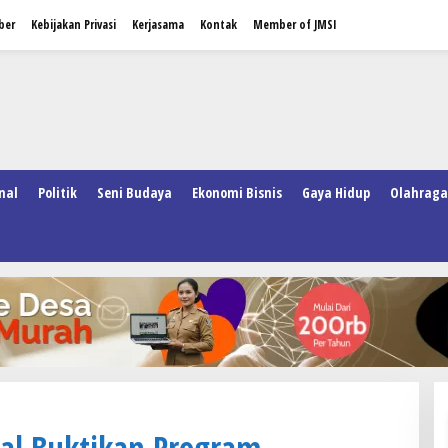
ber
Kebijakan Privasi
Kerjasama
Kontak
Member of JMSI
nal
Politik
Seni Budaya
Ekonomi Bisnis
Gaya Hidup
Olahraga
al Buktikan Program