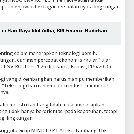
ainnya, INDO ENVIROTECH menjadi wadah untuk
dapat menjawab berbagai persoalan nyata lingkungan
i Hari Raya Idul Adha, BRI Finance Hadirkan
l
enting dalam menerapkan teknologi bersih,
ungan, dan mempercepat ekonomi sirkular,” ujar
ENVIROTECH 2026 di Jakarta, Kamis (11/6/2026).
ogi yang dikembangkan harus mampu memberikan
n. “Teknologi harus membantu industri memenuhi
nya.
laku industri tambang telah mulai menerapkan
ng tidak hanya berorientasi pada kepatuhan, tetapi
agi lingkungan.
i Anggota Grup MIND ID PT Aneka Tambang Tbk