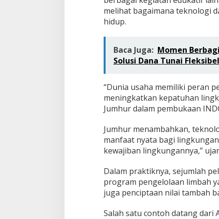
berbagai kegiatan edukatif l
a
n
melihat bagaimana teknologi 
hidup.
Baca Juga:
Momen Berbagi d
Solusi Dana Tunai Fleksibe
“Dunia usaha memiliki peran p
meningkatkan kepatuhan lingk
Jumhur dalam pembukaan INDO 
Jumhur menambahkan, teknol
manfaat nyata bagi lingkunga
kewajiban lingkungannya,” ujar
Dalam praktiknya, sejumlah pe
program pengelolaan limbah ya
juga penciptaan nilai tambah b
Salah satu contoh datang dar