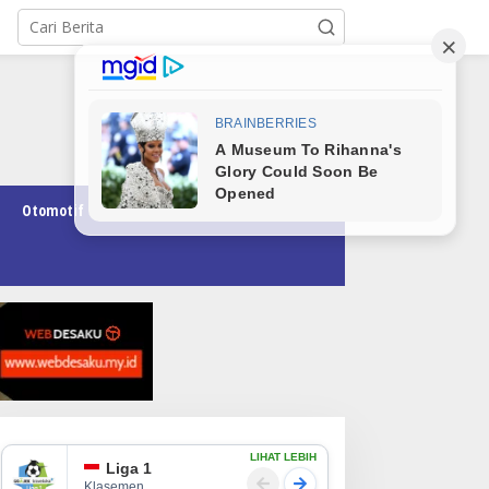
Otomotif
Pendidikan
Teknologi
Opini
LIHAT LEBIH
Liga 1
Klasemen