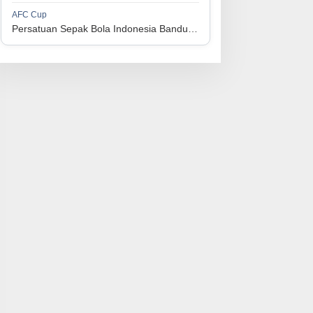
1
Perserikatan Sepak Bola Indonesia Jepara
34
9
9
16
36
AFC Cup
3
Persatuan Sepak Bola Indonesia Bandung vs Manila Digger FC
1
Madura United FC
34
9
8
17
35
4
1
Persatuan Sepakbola Makassar
34
8
10
16
34
5
1
Persis Solo
34
8
10
16
34
6
1
Semen Padang FC
34
5
5
24
20
7
1
Persatuan Sepak Bola Biak Sekitarnya
34
4
6
24
18
8