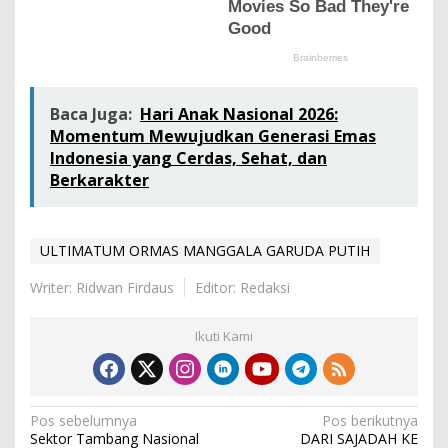
Baca Juga:
Hari Anak Nasional 2026:
Momentum Mewujudkan Generasi Emas
Indonesia yang Cerdas, Sehat, dan
Berkarakter
ULTIMATUM ORMAS MANGGALA GARUDA PUTIH
Writer: Ridwan Firdaus
Editor: Redaksi
Ikuti Kami
N
Pos sebelumnya
Pos berikutnya
Sektor Tambang Nasional
DARI SAJADAH KE