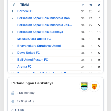
#
TEAM
P
W
D
L
Borneo FC
1
34
25
4
5
Persatuan Sepak Bola Indonesia Bandung
2
34
24
7
3
Persatuan Sepak Bola Indonesia Jakarta
3
34
22
5
7
Persatuan Sepak Bola Surabaya
4
34
16
10
8
Maluku Utara United FC
5
34
15
8
11
Bhayangkara Surabaya United
6
34
16
5
13
Dewa United FC
7
34
16
5
13
Bali United Pusam FC
8
34
14
9
11
Arema FC
9
34
13
9
12
Persatuan Sepak Bola Indonesia Tangerang
10
34
13
6
15
PSIM Yogyakarta
11
34
11
12
11
Pertandingan Berikutnya
Persatuan Sepakbola Indonesia Kediri
12
34
11
6
17
31/8 Monday
Perserikatan Sepak Bola Indonesia Jepara
13
34
9
9
16
12:00 (GMT)
Madura United FC
14
34
9
8
17
Persatuan Sepakbola Makassar
15
34
8
10
16
AFC Cup