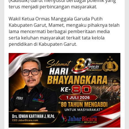
(Kadisdik) Garut menyusul berbagai polemik yang
a
terus menjadi perbincangan masyarakat.
s
i
K
Wakil Ketua Ormas Manggala Garuda Putih
a
Kabupaten Garut, Mamet, mengaku pihaknya telah
d
lama mencermati berbagai pemberitaan media
i
serta keluhan masyarakat terkait tata kelola
s
d
pendidikan di Kabupaten Garut.
i
k
G
a
r
u
t
a
t
a
u
H
a
d
a
p