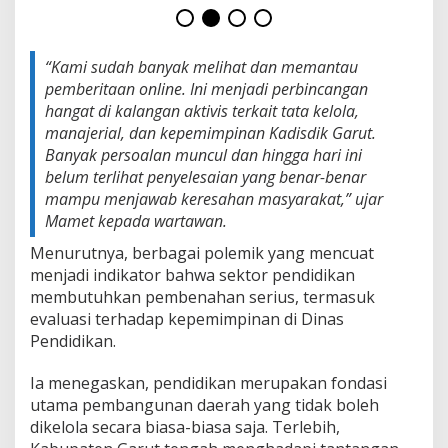
i
G
e
l
“Kami sudah banyak melihat dan memantau
o
pemberitaan online. Ini menjadi perbincangan
m
hangat di kalangan aktivis terkait tata kelola,
b
manajerial, dan kepemimpinan Kadisdik Garut.
a
n
Banyak persoalan muncul dan hingga hari ini
g
belum terlihat penyelesaian yang benar-benar
A
mampu menjawab keresahan masyarakat,” ujar
k
Mamet kepada wartawan.
s
i
Menurutnya, berbagai polemik yang mencuat
M
menjadi indikator bahwa sektor pendidikan
a
membutuhkan pembenahan serius, termasuk
s
s
evaluasi terhadap kepemimpinan di Dinas
a
Pendidikan.
Ia menegaskan, pendidikan merupakan fondasi
utama pembangunan daerah yang tidak boleh
dikelola secara biasa-biasa saja. Terlebih,