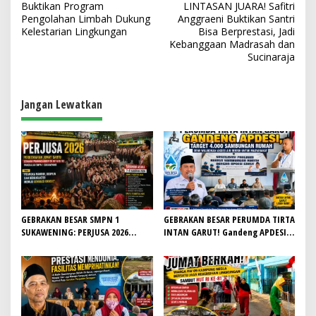
a
Buktikan Program
LINTASAN JUARA! Safitri
v
Pengolahan Limbah Dukung
Anggraeni Buktikan Santri
Kelestarian Lingkungan
Bisa Berprestasi, Jadi
i
Kebanggaan Madrasah dan
Sucinaraja
g
a
s
Jangan Lewatkan
i
p
o
s
GEBRAKAN BESAR SMPN 1
GEBRAKAN BESAR PERUMDA TIRTA
SUKAWENING: PERJUSA 2026
INTAN GARUT! Gandeng APDESI,
TEMPA KARAKTER, DISIPLIN, DAN
Target 4.000 Sambungan Rumah
JIWA KEPANDUAN SISWA
Demi Wujudkan Akses Air Bersih
untuk Masyarakat