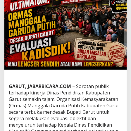
M
A
N
G
G
A
L
A
G
A
R
U
D
A
P
U
T
GARUT, JABARBICARA.COM –
Sorotan publik
I
terhadap kinerja Dinas Pendidikan Kabupaten
H
Garut semakin tajam. Organisasi Kemasyarakatan
:
(Ormas) Manggala Garuda Putih Kabupaten Garut
E
v
secara terbuka mendesak Bupati Garut untuk
a
segera melakukan evaluasi objektif dan
l
menyeluruh terhadap Kepala Dinas Pendidikan
u