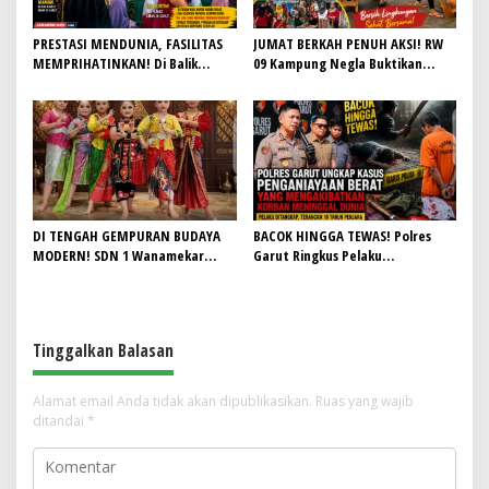
PRESTASI MENDUNIA, FASILITAS
JUMAT BERKAH PENUH AKSI! RW
MEMPRIHATINKAN! Di Balik
09 Kampung Negla Buktikan
Gemilangnya SMAN 26 Garut,
Gotong Royong Bukan Sekadar
Lapangan Hoki Rusak, Masjid Tak
Slogan, Warga Bersatu Sambut
Lagi Mampu Tampung Jamaah,
HUT RI ke-81
Penjualan Seragam Ikut Jadi
Sorotan
DI TENGAH GEMPURAN BUDAYA
BACOK HINGGA TEWAS! Polres
MODERN! SDN 1 Wanamekar
Garut Ringkus Pelaku
Lahirkan Generasi Penari Sunda,
Penganiayaan Brutal di
Menjaga Warisan Leluhur dari
Banyuresmi, Terancam 10 Tahun
Ruang Kelas
Penjara
Tinggalkan Balasan
Alamat email Anda tidak akan dipublikasikan.
Ruas yang wajib
ditandai
*