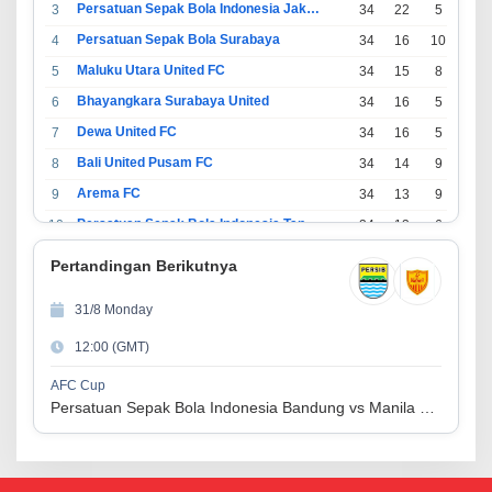
Persatuan Sepak Bola Indonesia Jakarta
3
34
22
5
7
Persatuan Sepak Bola Surabaya
4
34
16
10
8
Maluku Utara United FC
5
34
15
8
11
Bhayangkara Surabaya United
6
34
16
5
13
Dewa United FC
7
34
16
5
13
Bali United Pusam FC
8
34
14
9
11
Arema FC
9
34
13
9
12
Persatuan Sepak Bola Indonesia Tangerang
10
34
13
6
15
PSIM Yogyakarta
11
34
11
12
11
Pertandingan Berikutnya
Persatuan Sepakbola Indonesia Kediri
12
34
11
6
17
31/8 Monday
Perserikatan Sepak Bola Indonesia Jepara
13
34
9
9
16
12:00 (GMT)
Madura United FC
14
34
9
8
17
Persatuan Sepakbola Makassar
15
34
8
10
16
AFC Cup
Persatuan Sepak Bola Indonesia Bandung vs Manila Digger FC
Persis Solo
16
34
8
10
16
Semen Padang FC
17
34
5
5
24
Persatuan Sepak Bola Biak Sekitarnya
18
34
4
6
24