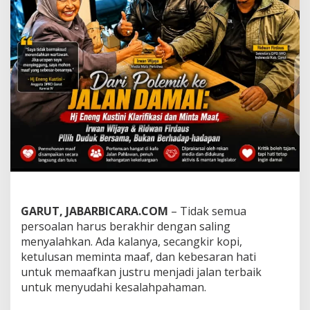
k
a
s
i
B
u
D
e
w
a
n
:
K
e
t
i
k
GARUT, JABARBICARA.COM
– Tidak semua
a
persoalan harus berakhir dengan saling
P
e
menyalahkan. Ada kalanya, secangkir kopi,
r
ketulusan meminta maaf, dan kebesaran hati
m
untuk memaafkan justru menjadi jalan terbaik
i
untuk menyudahi kesalahpahaman.
n
t