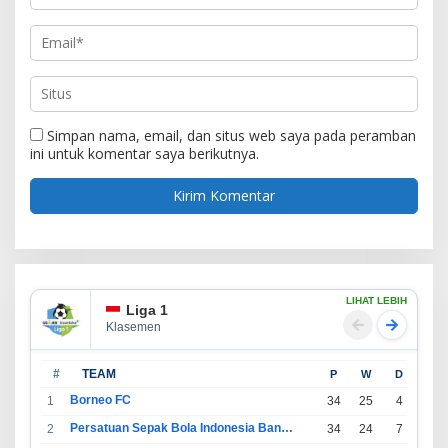
Simpan nama, email, dan situs web saya pada peramban
ini untuk komentar saya berikutnya.
LIHAT LEBIH
Liga 1
Klasemen
#
TEAM
P
W
D
L
Borneo FC
1
34
25
4
5
Persatuan Sepak Bola Indonesia Bandung
2
34
24
7
3