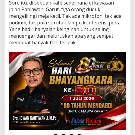
a
Sore itu, di sebuah kafe sederhana di kawasan
a
Jalan Pahlawan, Garut, tiga orang duduk
n
mengelilingi meja kecil. Tak ada mikrofon, tak ada
M
podium, tak pula sorotan lampu konferensi pers.
a
a
Yang hadir hanyalah keinginan untuk saling
f
mendengar dan meluruskan apa yang sempat
M
membuat banyak hati terusik.
e
n
e
m
u
k
a
n
J
a
l
a
n
n
y
a
,