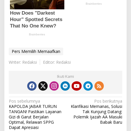
Pers Memilih Memaafkan
Writer: Redaksi
Editor: Redaksi
Ikuti Kami
N
Pos sebelumnya
Pos berikutnya
KAPOLDA JABAR TURUN
Klarifikasi Memanas, Solusi
a
TANGAN! Pastikan Layanan
Tak Kunjung Datang:
v
Gizi di Garut Berjalan
Polemik Ijazah AA Masuki
Optimal, Relawan SPPG
Babak Baru
i
Dapat Apresiasi