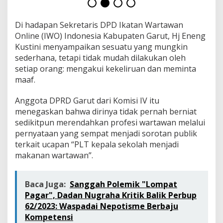
d
a
n
Di hadapan Sekretaris DPD Ikatan Wartawan
P
Online (IWO) Indonesia Kabupaten Garut, Hj Eneng
e
Kustini menyampaikan sesuatu yang mungkin
r
sederhana, tetapi tidak mudah dilakukan oleh
s
M
setiap orang: mengakui kekeliruan dan meminta
e
maaf.
m
i
Anggota DPRD Garut dari Komisi IV itu
l
menegaskan bahwa dirinya tidak pernah berniat
i
h
sedikitpun merendahkan profesi wartawan melalui
M
pernyataan yang sempat menjadi sorotan publik
e
terkait ucapan “PLT kepala sekolah menjadi
m
makanan wartawan”.
a
a
f
k
Baca Juga:
Sanggah Polemik "Lompat
a
Pagar", Dadan Nugraha Kritik Balik Perbup
n
62/2023: Waspadai Nepotisme Berbaju
Kompetensi