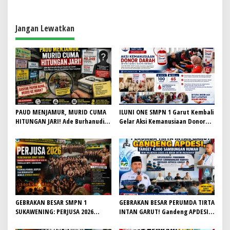
g
a
Jangan Lewatkan
s
i
p
o
s
PAUD MENJAMUR, MURID CUMA
ILUNI ONE SMPN 1 Garut Kembali
HITUNGAN JARI! Ade Burhanudin
Gelar Aksi Kemanusiaan Donor
Desak Audit Se-Garut, Kabid
Darah, Sumbangkan 65 Labu ke
Dikmas PAUD H. Iyan Sopiyan
PMI
Belum Beri Jawaban
GEBRAKAN BESAR SMPN 1
GEBRAKAN BESAR PERUMDA TIRTA
SUKAWENING: PERJUSA 2026
INTAN GARUT! Gandeng APDESI,
TEMPA KARAKTER, DISIPLIN, DAN
Target 4.000 Sambungan Rumah