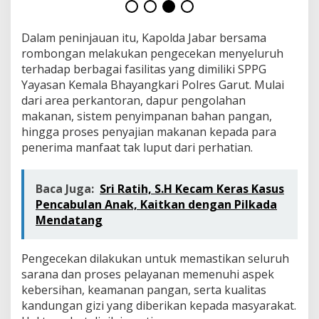
l
,
R
Dalam peninjauan itu, Kapolda Jabar bersama
e
rombongan melakukan pengecekan menyeluruh
l
terhadap berbagai fasilitas yang dimiliki SPPG
a
w
Yayasan Kemala Bhayangkari Polres Garut. Mulai
a
dari area perkantoran, dapur pengolahan
n
makanan, sistem penyimpanan bahan pangan,
S
hingga proses penyajian makanan kepada para
P
P
penerima manfaat tak luput dari perhatian.
G
D
a
Baca Juga:
Sri Ratih, S.H Kecam Keras Kasus
p
Pencabulan Anak, Kaitkan dengan Pilkada
a
Mendatang
t
A
p
Pengecekan dilakukan untuk memastikan seluruh
r
sarana dan proses pelayanan memenuhi aspek
e
s
kebersihan, keamanan pangan, serta kualitas
i
kandungan gizi yang diberikan kepada masyarakat.
a