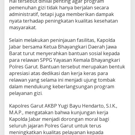
Hal tersebut dinilai penting agar program
s
pemenuhan gizi tidak hanya berjalan secara
i
administratif, tetapi juga memberikan dampak
nyata terhadap peningkatan kualitas kesehatan
masyarakat.
Selain melakukan peninjauan fasilitas, Kapolda
Jabar bersama Ketua Bhayangkari Daerah Jawa
Barat turut menyerahkan bantuan sosial kepada
para relawan SPPG Yayasan Kemala Bhayangkari
Polres Garut. Bantuan tersebut merupakan bentuk
apresiasi atas dedikasi dan kerja keras para
relawan yang selama ini menjadi ujung tombak
dalam mendukung keberlangsungan program
pelayanan gizi.
Kapolres Garut AKBP Yugi Bayu Hendarto, S.I.K.,
M.A.P., mengatakan bahwa kunjungan kerja
Kapolda Jabar menjadi dorongan moral bagi
seluruh jajaran Polres Garut untuk terus
meningkatkan kualitas pelayanan kepada