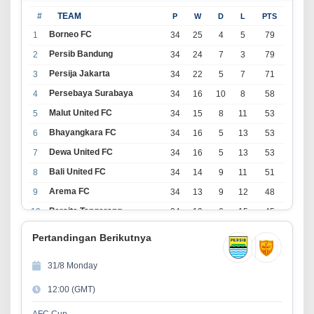
#
TEAM
P
W
D
L
PTS
Borneo FC
1
34
25
4
5
79
Persib Bandung
2
34
24
7
3
79
Persija Jakarta
3
34
22
5
7
71
Persebaya Surabaya
4
34
16
10
8
58
Malut United FC
5
34
15
8
11
53
Bhayangkara FC
6
34
16
5
13
53
Dewa United FC
7
34
16
5
13
53
Bali United FC
8
34
14
9
11
51
Arema FC
9
34
13
9
12
48
Persita Tangerang
10
34
13
6
15
45
PSIM Yogyakarta
11
34
11
12
11
45
Pertandingan Berikutnya
Persik Kediri
12
34
11
6
17
39
31/8 Monday
Persijap Jepara
13
34
9
9
16
36
12:00 (GMT)
Madura United FC
14
34
9
8
17
35
PSM Makassar
15
34
8
10
16
34
AFC Cup