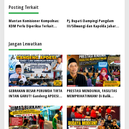
g
Posting Terkait
a
s
Mantan Komisioner Kompolnas:
Pj. Bupati Dampingi Pangdam
i
KDM Perlu Diperiksa Terkait
III/Siliwangi dan Kapolda Jabar
p
Kasus Pernikahan Anaknya di
Pantau Pemungutan Suara di
Garut
Garut
o
Jangan Lewatkan
s
GEBRAKAN BESAR PERUMDA TIRTA
PRESTASI MENDUNIA, FASILITAS
INTAN GARUT! Gandeng APDESI,
MEMPRIHATINKAN! Di Balik
Target 4.000 Sambungan Rumah
Gemilangnya SMAN 26 Garut,
Demi Wujudkan Akses Air Bersih
Lapangan Hoki Rusak, Masjid Tak
untuk Masyarakat
Lagi Mampu Tampung Jamaah,
Penjualan Seragam Ikut Jadi
Sorotan