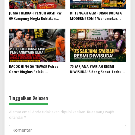
JUMAT BERKAH PENUH AKSI! RW
DI TENGAH GEMPURAN BUDAYA
09 Kampung Negla Buktikan
MODERN! SDN 1 Wanamekar
Gotong Royong Bukan Sekadar
Lahirkan Generasi Penari Sunda,
Slogan, Warga Bersatu Sambut
Menjaga Warisan Leluhur dari
HUT RI ke-81
Ruang Kelas
BACOK HINGGA TEWAS! Polres
75 SARJANA SYARIAH RESMI
Garut Ringkus Pelaku
DIWISUDA! Sidang Senat Terbuka
Penganiayaan Brutal di
STEI Yapisha Garut Berlangsung
Banyuresmi, Terancam 10 Tahun
Khidmat, Siapkan Lulusan
Penjara
Berdaya Saing dan Berintegritas
Tinggalkan Balasan
Alamat email Anda tidak akan dipublikasikan.
Ruas yang wajib
ditandai
*