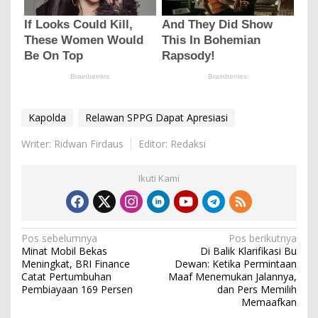
Kapolda
Relawan SPPG Dapat Apresiasi
Writer: Ridwan Firdaus
Editor: Redaksi
Ikuti Kami
N
Pos sebelumnya
Pos berikutnya
Minat Mobil Bekas
Di Balik Klarifikasi Bu
a
Meningkat, BRI Finance
Dewan: Ketika Permintaan
v
Catat Pertumbuhan
Maaf Menemukan Jalannya,
Pembiayaan 169 Persen
dan Pers Memilih
i
Memaafkan