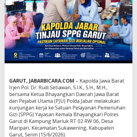
R
U
N
T
A
N
G
A
N
!
P
a
s
t
i
GARUT, JABARBICARA.COM
– Kapolda Jawa Barat
k
Irjen Pol. Dr. Rudi Setiawan, S.I.K., S.H., M.H.,
a
bersama Ketua Bhayangkari Daerah Jawa Barat
n
L
dan Pejabat Utama (PJU) Polda Jabar melakukan
a
kunjungan kerja ke Satuan Pelayanan Pemenuhan
y
Gizi (SPPG) Yayasan Kemala Bhayangkari Polres
a
Garut di Kampung Mariuk RT 02 RW 06, Desa
n
Maripari, Kecamatan Sukawening, Kabupaten
a
n
Garut, Senin (15/6/2026).