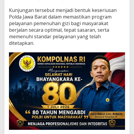
G
i
Kunjungan tersebut menjadi bentuk keseriusan
z
Polda Jawa Barat dalam memastikan program
i
pelayanan pemenuhan gizi bagi masyarakat
d
i
berjalan secara optimal, tepat sasaran, serta
G
memenuhi standar pelayanan yang telah
a
ditetapkan.
r
u
t
B
e
r
j
a
l
a
n
O
p
t
i
m
a