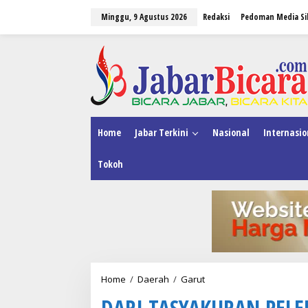
L
Minggu, 9 Agustus 2026
Redaksi
Pedoman Media Si
e
w
a
tutup
t
i
k
e
k
o
n
Home
Jabar Terkini
Nasional
Internasio
t
e
Tokoh
n
Home
/
Daerah
/
Garut
D
A
DARI TASYAKURAN PELE
R