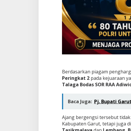
k
a
t
K
a
b
u
p
a
t
e
n
Berdasarkan piagam pengharga
Peringkat 2
pada kejuaraan ya
Talaga Bodas SOR RAA Adiwid
Baca Juga:
Pj. Bupati Garu
Ajang bergengsi tersebut tidak 
Kabupaten Garut, tetapi juga di
Tasikmalaya
dan
Lembang, 