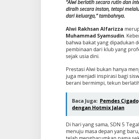
“Alwi berlatih secara rutin dan i
diraih secara instan, tetapi melal
dari keluarga,” tambahnya.
Alwi Rakhsan Alfarizza
merup
Muhammad Syamsudin
. Kebe
bahwa bakat yang dipadukan de
pembinaan dari klub yang pro
sejak usia dini.
Prestasi Alwi bukan hanya men
juga menjadi inspirasi bagi si
berani bermimpi, tekun berlati
Baca Juga:
Pemdes Cigadog
dengan Hotmix Jalan
Di hari yang sama, SDN 5 Tegal
menuju masa depan yang baru, 
telah mengharumkan nama seko