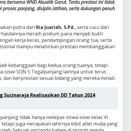
ntens bersama WND Akuatik Garut. Tentu prestasi ini tidak
ui proses panjang, disiplin latihan, serta dukungan penuh
akan putra dari
Ria Juariah, S.Pd.
, serta cucu dari
rhasilannya meraih podium juara menjadi bukti
ngan kerja keras, pendampingan orang tua, serta
fesional mampu melahirkan prestasi membanggakan
jadi kebanggaan bagi kedua orang tuanya, tetapi
swa-siswi SDN 5 Tegalpanjang lainnya untuk terus
h, dan berprestasi sesuai bidang yang mereka minati.
 Sucinaraja Realisasikan DD Tahun 2024
panjang tidak hanya melepas siswa-siswi kelas VI
tetapi juga merayakan lahirnya bibit atlet muda yang
lah. Sebuah pertanda bahwa di tengah segala