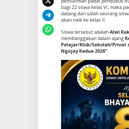
n
pemukiman padat penduduk itu
g
bagi 22 siswa kelas VI, maka 
k
datang dari salah seorang sisw
a
akan naik ke kelas II.
t
2
K
Siswa tersebut adalah
Alwi Ra
e
membanggakan dalam ajang
K
j
Pelajar/Klub/Sekolah/Privat
u
Ngojay Kadua 2026”
.
a
r
a
a
n
R
e
n
a
n
g
T
i
n
g