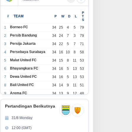
P
#
TEAM
P
W
D
L
T
S
Borneo FC
1
34
25
4
5
79
Persib Bandung
2
34
24
7
3
79
Persija Jakarta
3
34
22
5
7
71
Persebaya Surabaya
4
34
16
10
8
58
Malut United FC
5
34
15
8
11
53
Bhayangkara FC
6
34
16
5
13
53
Dewa United FC
7
34
16
5
13
53
Bali United FC
8
34
14
9
11
51
Arema FC
9
34
13
9
12
48
1
Persita Tangerang
34
13
6
15
45
0
Pertandingan Berikutnya
1
PSIM Yogyakarta
34
11
12
11
45
1
31/8 Monday
1
Persik Kediri
34
11
6
17
39
12:00 (GMT)
2