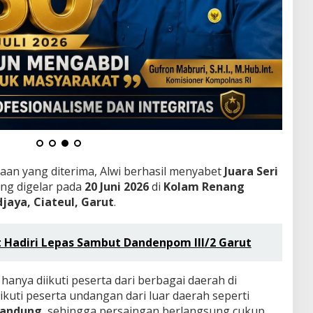
an yang diterima, Alwi berhasil menyabet
Juara Seri
ng digelar pada
20 Juni 2026
di
Kolam Renang
jaya, Ciateul, Garut
.
t Hadiri Lepas Sambut Dandenpom III/2 Garut
hanya diikuti peserta dari berbagai daerah di
ikuti peserta undangan dari luar daerah seperti
Bandung
, sehingga persaingan berlangsung cukup