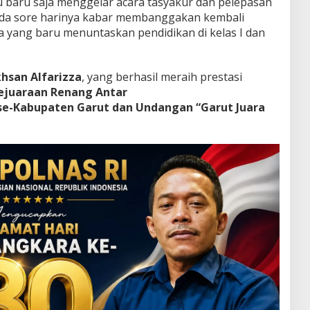
 baru saja menggelar acara tasyakur dan pelepasan
pada sore harinya kabar membanggakan kembali
a yang baru menuntaskan pendidikan di kelas I dan
khsan Alfarizza
, yang berhasil meraih prestasi
ejuaraan Renang Antar
 se-Kabupaten Garut dan Undangan “Garut Juara