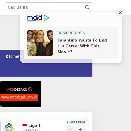
Otomotif
Pendidikan
Teknologi
Opini
LIHAT LEBIH
Liga 1
Klasemen