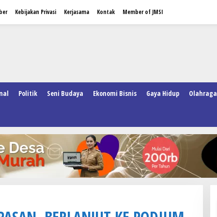
ber
Kebijakan Privasi
Kerjasama
Kontak
Member of JMSI
nal
Politik
Seni Budaya
Ekonomi Bisnis
Gaya Hidup
Olahraga
PASAN, BERLANJUT KE PODIUM