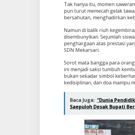
o
Tak hanya itu, momen saweran 
t
pun turut memecah gelak tawa
o
n
bersahutan, menghadirkan keba
g
R
Namun di balik riuh kegembira
o
disembunyikan. Sejumlah sisw
y
penghargaan atas prestasi yan
o
n
SDN Mekarsari.
g
y
Sorot mata bangga para orang
a
ini menjadi saksi tumbuh kemb
n
bukan sekadar simbol keberhasi
g
M
kedisiplinan, dan doa mampu me
e
n
g
Baca Juga:
“Dunia Pendidi
g
Saepuloh Desak Bupati Ber
e
t
a
r
k