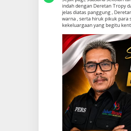
i
indah dengan Deretan Tropy d
G
jelas diatas panggung , Dereta
e
warna , serta hiruk pikuk para
l
kekeluargaan yang begitu kenta
a
r
P
e
l
e
p
a
s
a
n
S
i
s
w
a
d
a
n
K