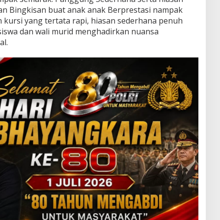
an Bingkisan buat anak anak Berprestasi nampak
n kursi yang tertata rapi, hiasan sederhana penuh
 siswa dan wali murid menghadirkan nuansa
l.