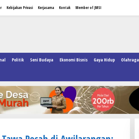
r
Kebijakan Privasi
Kerjasama
Kontak
Member of JMSI
nal
Politik
Seni Budaya
Ekonomi Bisnis
Gaya Hidup
Olahraga
 Tawa Pecah di Awilarangan: