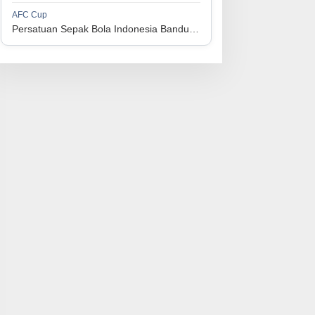
1
Perserikatan Sepak Bola Indonesia Jepara
34
9
9
16
36
AFC Cup
3
Persatuan Sepak Bola Indonesia Bandung vs Manila Digger FC
1
Madura United FC
34
9
8
17
35
4
1
Persatuan Sepakbola Makassar
34
8
10
16
34
5
1
Persis Solo
34
8
10
16
34
6
1
Semen Padang FC
34
5
5
24
20
7
1
Persatuan Sepak Bola Biak Sekitarnya
34
4
6
24
18
8