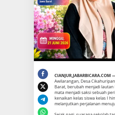
d
i
A
w
i
l
a
r
a
n
g
a
n
:
S
D
CIANJUR,JABARBICARA.COM 
N
Awilarangan, Desa Cikahuripan
M
Barat, berubah menjadi lautan
e
k
mata menjadi saksi sebuah per
a
kenaikan kelas siswa kelas I hi
r
melanjutkan perjalanan menuju 
s
a
Sejak pagi, suasana sekolah t
r