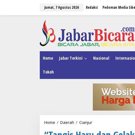
L
Jumat, 7 Agustus 2026
Redaksi
Pedoman Media Sibe
e
w
a
tutup
t
i
k
e
k
o
n
Home
Jabar Terkini
Nasional
Internasio
t
e
Tokoh
n
Home
/
Daerah
/
Cianjur
"
T
“Tangis Haru dan Gelak
a