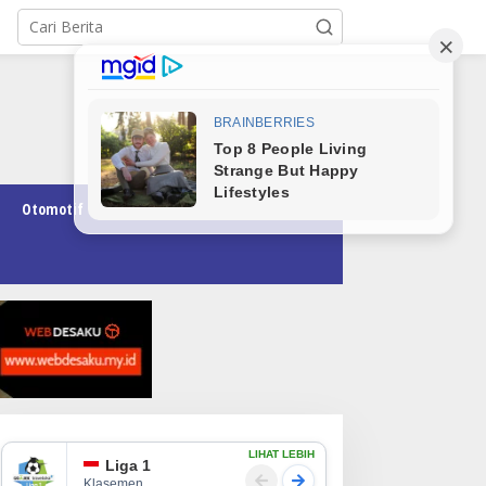
Otomotif
Pendidikan
Teknologi
Opini
LIHAT LEBIH
Liga 1
Klasemen