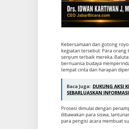
e
n
a
i
k
a
n
K
e
Kebersamaan dan gotong royo
l
kegiatan tersebut. Para orang
a
senyum terbaik mereka. Baluta
s
d
bernuansa budaya memperindah
a
tempat cinta dan harapan dip
l
a
m
Baca Juga:
DUKUNG AKSI K
B
SEBARLUASKAN INFORMAS
a
l
u
Prosesi dimulai dengan penamp
t
a
dibawakan para siswa, lantuna
n
para pengisi acara membuat s
G