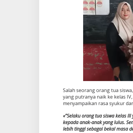
a
n
H
a
t
i
"
Salah seorang orang tua siswa,
yang putranya naik ke kelas IV,
menyampaikan rasa syukur da
«”Selaku orang tua siswa kelas II
kepada anak-anak yang lulus. S
lebih tinggi sebagai bekal masa 