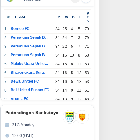
P
#
TEAM
P
W
D
L
T
S
Borneo FC
1
34
25
4
5
79
Persatuan Sepak Bola Indonesia Bandung
2
34
24
7
3
79
Persatuan Sepak Bola Indonesia Jakarta
3
34
22
5
7
71
Persatuan Sepak Bola Surabaya
4
34
16
10
8
58
Maluku Utara United FC
5
34
15
8
11
53
Bhayangkara Surabaya United
6
34
16
5
13
53
Dewa United FC
7
34
16
5
13
53
Bali United Pusam FC
8
34
14
9
11
51
Arema FC
9
34
13
9
12
48
1
Persatuan Sepak Bola Indonesia Tangerang
34
13
6
15
45
0
Pertandingan Berikutnya
1
PSIM Yogyakarta
34
11
12
11
45
1
31/8 Monday
1
Persatuan Sepakbola Indonesia Kediri
34
11
6
17
39
12:00 (GMT)
2