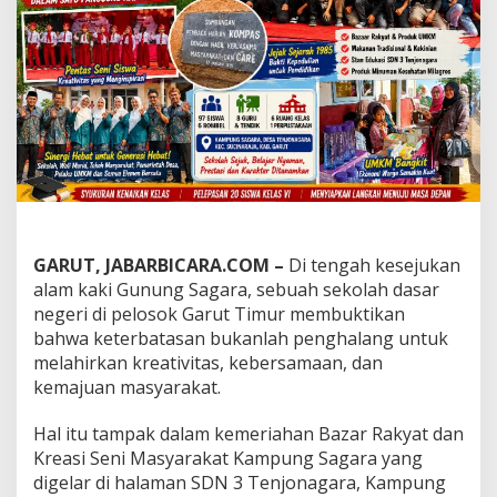
a
B
u
k
t
i
k
a
n
S
e
k
o
l
GARUT, JABARBICARA.COM –
Di tengah kesejukan
a
alam kaki Gunung Sagara, sebuah sekolah dasar
h
negeri di pelosok Garut Timur membuktikan
P
bahwa keterbatasan bukanlah penghalang untuk
e
melahirkan kreativitas, kebersamaan, dan
l
o
kemajuan masyarakat.
s
o
Hal itu tampak dalam kemeriahan Bazar Rakyat dan
k
Kreasi Seni Masyarakat Kampung Sagara yang
B
digelar di halaman SDN 3 Tenjonagara, Kampung
i