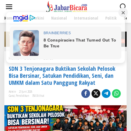
L
e
w
Home
Jabar Terkini
Nasional
Internasional
Politik
Sen
a
t
i
k
e
k
o
n
Home
/
Daerah
/
Garut
S
t
D
e
SDN 3 Tenjonagara Buktikan Sekolah Pelosok
N
n
3
Bisa Bersinar, Satukan Pendidikan, Seni, dan
T
UMKM dalam Satu Panggung Rakyat
e
n
Admin
23 Juni 2026
j
Garut
,
Pendidikan
350 Dilihat
o
n
a
g
a
r