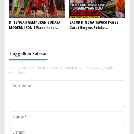
Sorotan
DI TENGAH GEMPURAN BUDAYA
BACOK HINGGA TEWAS! Polres
MODERN! SDN 1 Wanamekar
Garut Ringkus Pelaku
Lahirkan Generasi Penari Sunda,
Penganiayaan Brutal di
Menjaga Warisan Leluhur dari
Banyuresmi, Terancam 10 Tahun
Ruang Kelas
Penjara
Tinggalkan Balasan
Alamat email Anda tidak akan dipublikasikan.
Ruas yang wajib
ditandai
*