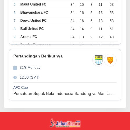
Malut United FC
5
34
15
8
11
53
Bhayangkara FC
6
34
16
5
13
53
Dewa United FC
7
34
16
5
13
53
Bali United FC
8
34
14
9
11
51
Arema FC
9
34
13
9
12
48
Persita Tangerang
10
34
13
6
15
45
PSIM Yogyakarta
11
34
11
12
11
45
Pertandingan Berikutnya
Persik Kediri
12
34
11
6
17
39
31/8 Monday
Persijap Jepara
13
34
9
9
16
36
12:00 (GMT)
Madura United FC
14
34
9
8
17
35
PSM Makassar
15
34
8
10
16
34
AFC Cup
Persatuan Sepak Bola Indonesia Bandung vs Manila Digger FC
Persis Solo
16
34
8
10
16
34
Semen Padang FC
17
34
5
5
24
20
PSBS Biak
18
34
4
6
24
18