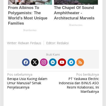
Writer: Ridwan Firdaus
Editor: Redaksi
Ikuti Kami
N
Pos sebelumnya
Pos berikutnya
Berapa Usia Kucing dalam
PT Yaskawa Electric
a
Umur Manusia? Simak
Indonesia dan BINUS ASO
v
Penjelasannya
Resmi Kolaborasi, Ini
Manfaatnya
i
g