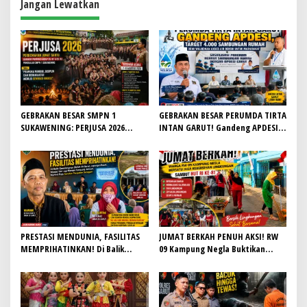
a
Jangan Lewatkan
s
i
p
o
s
GEBRAKAN BESAR SMPN 1
GEBRAKAN BESAR PERUMDA TIRTA
SUKAWENING: PERJUSA 2026
INTAN GARUT! Gandeng APDESI,
TEMPA KARAKTER, DISIPLIN, DAN
Target 4.000 Sambungan Rumah
JIWA KEPANDUAN SISWA
Demi Wujudkan Akses Air Bersih
untuk Masyarakat
PRESTASI MENDUNIA, FASILITAS
JUMAT BERKAH PENUH AKSI! RW
MEMPRIHATINKAN! Di Balik
09 Kampung Negla Buktikan
Gemilangnya SMAN 26 Garut,
Gotong Royong Bukan Sekadar
Lapangan Hoki Rusak, Masjid Tak
Slogan, Warga Bersatu Sambut
Lagi Mampu Tampung Jamaah,
HUT RI ke-81
Penjualan Seragam Ikut Jadi