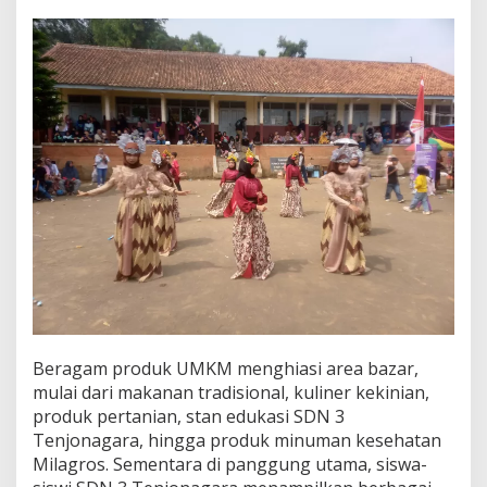
k
a
n
,
S
e
n
i
,
d
a
n
U
M
K
M
d
a
l
Beragam produk UMKM menghiasi area bazar,
a
mulai dari makanan tradisional, kuliner kekinian,
m
produk pertanian, stan edukasi SDN 3
S
a
Tenjonagara, hingga produk minuman kesehatan
t
Milagros. Sementara di panggung utama, siswa-
u