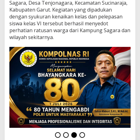
s
Sagara, Desa Tenjonagara, Kecamatan Sucinaraja,
a
Kabupaten Garut. Kegiatan yang dipadukan
B
dengan syukuran kenaikan kelas dan pelepasan
e
siswa kelas VI tersebut berhasil menyedot
r
s
perhatian ratusan warga dari Kampung Sagara dan
i
wilayah sekitarnya.
n
a
r
,
S
a
t
u
k
a
n
P
e
n
d
i
d
i