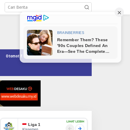
Otomotif
Pendidikan
Teknologi
Opini
LIHAT LEBIH
Liga 1
Klasemen