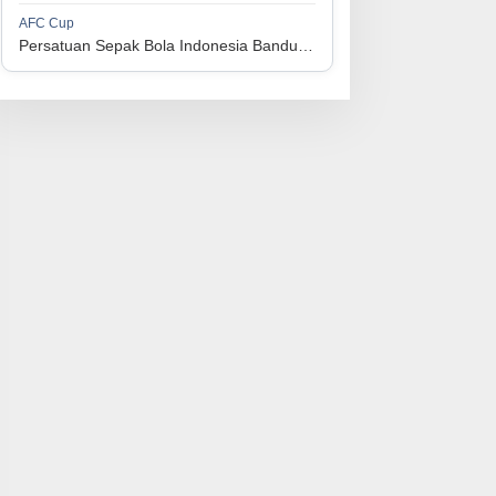
1
Perserikatan Sepak Bola Indonesia Jepara
34
9
9
16
36
AFC Cup
3
Persatuan Sepak Bola Indonesia Bandung vs Manila Digger FC
1
Madura United FC
34
9
8
17
35
4
1
Persatuan Sepakbola Makassar
34
8
10
16
34
5
1
Persis Solo
34
8
10
16
34
6
1
Semen Padang FC
34
5
5
24
20
7
1
Persatuan Sepak Bola Biak Sekitarnya
34
4
6
24
18
8