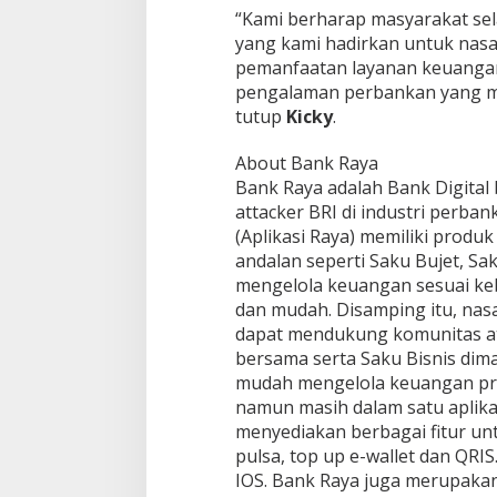
“Kami berharap masyarakat se
yang kami hadirkan untuk nasa
pemanfaatan layanan keuangan d
pengalaman perbankan yang m
tutup
Kicky
.
About Bank Raya
Bank Raya adalah Bank Digital 
attacker BRI di industri perba
(Aplikasi Raya) memiliki produk
andalan seperti Saku Bujet, S
mengelola keuangan sesuai ke
dan mudah. Disamping itu, na
dapat mendukung komunitas at
bersama serta Saku Bisnis di
mudah mengelola keuangan pri
namun masih dalam satu aplikas
menyediakan berbagai fitur un
pulsa, top up e-wallet dan QRIS
IOS. Bank Raya juga merupakan 