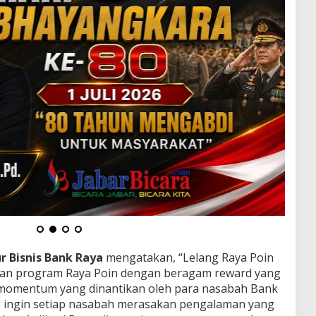
ur Bisnis Bank Raya
mengatakan, “Lelang Raya Poin
uan program Raya Poin dengan beragam reward yang
i momentum yang dinantikan oleh para nasabah Bank
mi ingin setiap nasabah merasakan pengalaman yang