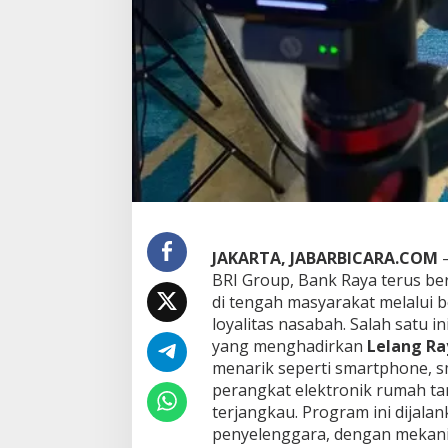
k
a
s
i
R
a
y
a
JAKARTA, JABARBICARA.COM
–
BRI Group, Bank Raya terus be
di tengah masyarakat melalui 
loyalitas nasabah. Salah satu i
yang menghadirkan
Lelang Ra
menarik seperti smartphone, sm
perangkat elektronik rumah t
terjangkau. Program ini dijal
penyelenggara, dengan meka