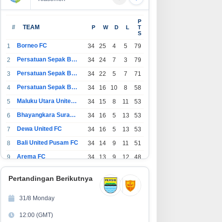
P
#
TEAM
P
W
D
L
T
S
Borneo FC
1
34
25
4
5
79
Persatuan Sepak Bola Indonesia Bandung
2
34
24
7
3
79
Persatuan Sepak Bola Indonesia Jakarta
3
34
22
5
7
71
Persatuan Sepak Bola Surabaya
4
34
16
10
8
58
Maluku Utara United FC
5
34
15
8
11
53
Bhayangkara Surabaya United
6
34
16
5
13
53
Dewa United FC
7
34
16
5
13
53
Bali United Pusam FC
8
34
14
9
11
51
Arema FC
9
34
13
9
12
48
1
Persatuan Sepak Bola Indonesia Tangerang
34
13
6
15
45
0
Pertandingan Berikutnya
1
PSIM Yogyakarta
34
11
12
11
45
1
31/8 Monday
1
Persatuan Sepakbola Indonesia Kediri
34
11
6
17
39
12:00 (GMT)
2