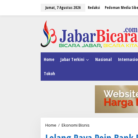
L
Jumat, 7 Agustus 2026
Redaksi
Pedoman Media Sibe
e
w
a
tutup
t
i
k
e
k
o
n
Home
Jabar Terkini
Nasional
Internasio
t
e
Tokoh
n
Home
/
Ekonomi Bisnis
L
e
Lelang Raya Poin Bank 
l