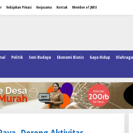
r
Kebijakan Privasi
Kerjasama
Kontak
Member of JMSI
nal
Politik
Seni Budaya
Ekonomi Bisnis
Gaya Hidup
Olahraga
Raya, Dorong Aktivitas