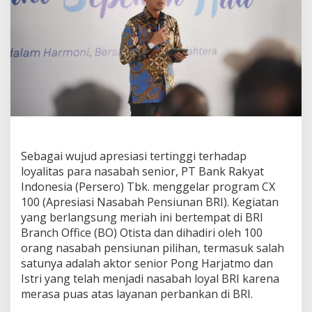
a
n
P
r
o
g
r
a
m
C
X
1
0
Sebagai wujud apresiasi tertinggi terhadap
0
loyalitas para nasabah senior, PT Bank Rakyat
B
Indonesia (Persero) Tbk. menggelar program CX
a
100 (Apresiasi Nasabah Pensiunan BRI). Kegiatan
g
i
yang berlangsung meriah ini bertempat di BRI
N
Branch Office (BO) Otista dan dihadiri oleh 100
a
orang nasabah pensiunan pilihan, termasuk salah
s
satunya adalah aktor senior Pong Harjatmo dan
a
Istri yang telah menjadi nasabah loyal BRI karena
b
a
merasa puas atas layanan perbankan di BRI.
h