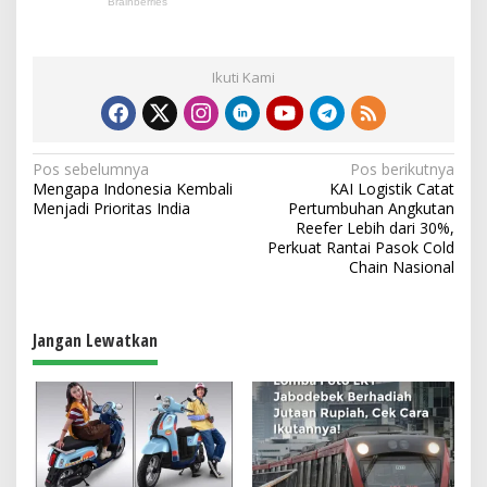
Ikuti Kami
N
Pos sebelumnya
Pos berikutnya
Mengapa Indonesia Kembali
KAI Logistik Catat
a
Menjadi Prioritas India
Pertumbuhan Angkutan
v
Reefer Lebih dari 30%,
Perkuat Rantai Pasok Cold
i
Chain Nasional
g
a
Jangan Lewatkan
s
i
p
o
s