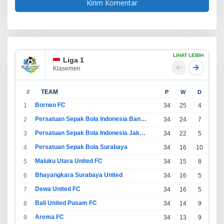
LIHAT LEBIH
Liga 1
Klasemen
#
TEAM
P
W
D
L
Borneo FC
1
34
25
4
5
Persatuan Sepak Bola Indonesia Bandung
2
34
24
7
3
Persatuan Sepak Bola Indonesia Jakarta
3
34
22
5
7
Persatuan Sepak Bola Surabaya
4
34
16
10
8
Maluku Utara United FC
5
34
15
8
11
Bhayangkara Surabaya United
6
34
16
5
13
Dewa United FC
7
34
16
5
13
Bali United Pusam FC
8
34
14
9
11
Arema FC
9
34
13
9
12