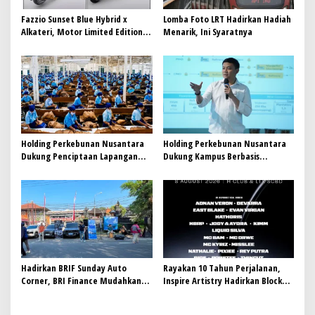
Fazzio Sunset Blue Hybrid x
Lomba Foto LRT Hadirkan Hadiah
Alkateri, Motor Limited Edition
Menarik, Ini Syaratnya
Buat Nyempurnain Look Retro-
Future Lo
Holding Perkebunan Nusantara
Holding Perkebunan Nusantara
Dukung Penciptaan Lapangan
Dukung Kampus Berbasis
Kerja, PTPN I Serap 15–20 Ribu
Perkebunan, Arya Sandhiyudha
Pekerja di Pabrik Tembakau
Jadi Mahasiswa Angkatan
Pertama Magister ITSI
Hadirkan BRIF Sunday Auto
Rayakan 10 Tahun Perjalanan,
Corner, BRI Finance Mudahkan
Inspire Artistry Hadirkan Block
Warga Bali Wujudkan Mobil
Party Terbesar di Jakarta
Impian