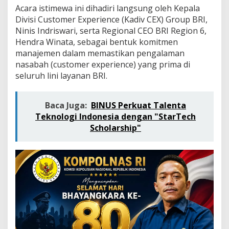
P
Acara istimewa ini dihadiri langsung oleh Kepala
e
Divisi Customer Experience (Kadiv CEX) Group BRI,
n
Ninis Indriswari, serta Regional CEO BRI Region 6,
s
i
Hendra Winata, sebagai bentuk komitmen
u
manajemen dalam memastikan pengalaman
n
nasabah (customer experience) yang prima di
a
seluruh lini layanan BRI.
n
d
i
B
Baca Juga:
BINUS Perkuat Talenta
O
Teknologi Indonesia dengan "StarTech
O
Scholarship"
t
i
s
t
a