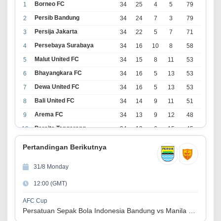
Borneo FC
1
34
25
4
5
79
Persib Bandung
2
34
24
7
3
79
Persija Jakarta
3
34
22
5
7
71
Persebaya Surabaya
4
34
16
10
8
58
Malut United FC
5
34
15
8
11
53
Bhayangkara FC
6
34
16
5
13
53
Dewa United FC
7
34
16
5
13
53
Bali United FC
8
34
14
9
11
51
Arema FC
9
34
13
9
12
48
Persita Tangerang
10
34
13
6
15
45
PSIM Yogyakarta
11
34
11
12
11
45
Pertandingan Berikutnya
Persik Kediri
12
34
11
6
17
39
31/8 Monday
Persijap Jepara
13
34
9
9
16
36
12:00 (GMT)
Madura United FC
14
34
9
8
17
35
PSM Makassar
15
34
8
10
16
34
AFC Cup
Persatuan Sepak Bola Indonesia Bandung vs Manila Digger FC
Persis Solo
16
34
8
10
16
34