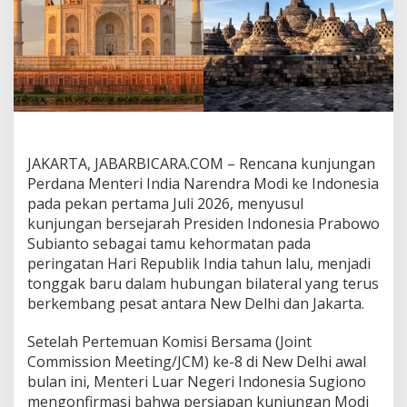
i
a
K
e
m
b
a
l
i
M
JAKARTA, JABARBICARA.COM – Rencana kunjungan
e
Perdana Menteri India Narendra Modi ke Indonesia
n
j
pada pekan pertama Juli 2026, menyusul
a
kunjungan bersejarah Presiden Indonesia Prabowo
d
Subianto sebagai tamu kehormatan pada
i
peringatan Hari Republik India tahun lalu, menjadi
P
r
tonggak baru dalam hubungan bilateral yang terus
i
berkembang pesat antara New Delhi dan Jakarta.
o
r
Setelah Pertemuan Komisi Bersama (Joint
i
Commission Meeting/JCM) ke-8 di New Delhi awal
t
a
bulan ini, Menteri Luar Negeri Indonesia Sugiono
s
mengonfirmasi bahwa persiapan kunjungan Modi