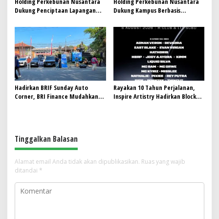
Holding Perkebunan Nusantara
Holding Perkebunan Nusantara
Dukung Penciptaan Lapangan
Dukung Kampus Berbasis
Kerja, PTPN I Serap 15–20 Ribu
Perkebunan, Arya Sandhiyudha
Pekerja di Pabrik Tembakau
Jadi Mahasiswa Angkatan
Pertama Magister ITSI
Hadirkan BRIF Sunday Auto
Rayakan 10 Tahun Perjalanan,
Corner, BRI Finance Mudahkan
Inspire Artistry Hadirkan Block
Warga Bali Wujudkan Mobil
Party Terbesar di Jakarta
Impian
Tinggalkan Balasan
Alamat email Anda tidak akan dipublikasikan.
Ruas yang wajib
ditandai
*