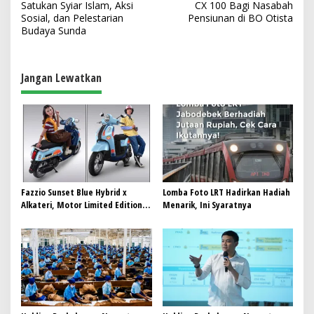
a
Satukan Syiar Islam, Aksi
CX 100 Bagi Nasabah
v
Sosial, dan Pelestarian
Pensiunan di BO Otista
Budaya Sunda
i
g
a
Jangan Lewatkan
s
i
p
o
s
Fazzio Sunset Blue Hybrid x
Lomba Foto LRT Hadirkan Hadiah
Alkateri, Motor Limited Edition
Menarik, Ini Syaratnya
Buat Nyempurnain Look Retro-
Future Lo