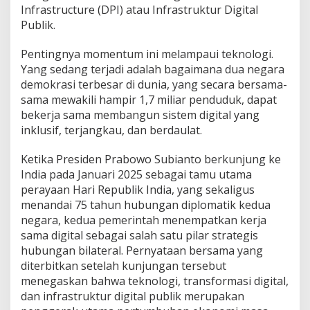
a
Infrastructure (DPI) atau Infrastruktur Digital
h
Publik.
H
u
Pentingnya momentum ini melampaui teknologi.
b
u
Yang sedang terjadi adalah bagaimana dua negara
n
demokrasi terbesar di dunia, yang secara bersama-
g
sama mewakili hampir 1,7 miliar penduduk, dapat
a
bekerja sama membangun sistem digital yang
n
inklusif, terjangkau, dan berdaulat.
I
n
d
Ketika Presiden Prabowo Subianto berkunjung ke
i
India pada Januari 2025 sebagai tamu utama
a
perayaan Hari Republik India, yang sekaligus
d
menandai 75 tahun hubungan diplomatik kedua
a
n
negara, kedua pemerintah menempatkan kerja
I
sama digital sebagai salah satu pilar strategis
n
hubungan bilateral. Pernyataan bersama yang
d
diterbitkan setelah kunjungan tersebut
o
n
menegaskan bahwa teknologi, transformasi digital,
e
dan infrastruktur digital publik merupakan
s