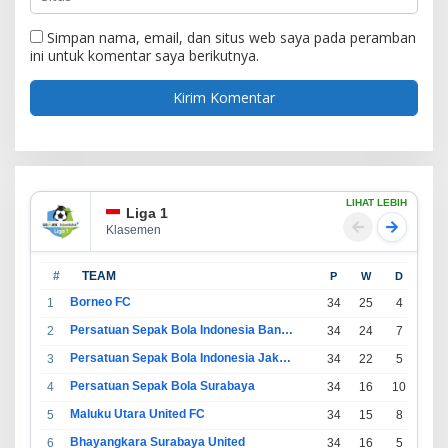
Simpan nama, email, dan situs web saya pada peramban
ini untuk komentar saya berikutnya.
LIHAT LEBIH
Liga 1
Klasemen
#
TEAM
P
W
D
L
Borneo FC
1
34
25
4
5
Persatuan Sepak Bola Indonesia Bandung
2
34
24
7
3
Persatuan Sepak Bola Indonesia Jakarta
3
34
22
5
7
Persatuan Sepak Bola Surabaya
4
34
16
10
8
Maluku Utara United FC
5
34
15
8
11
Bhayangkara Surabaya United
6
34
16
5
13