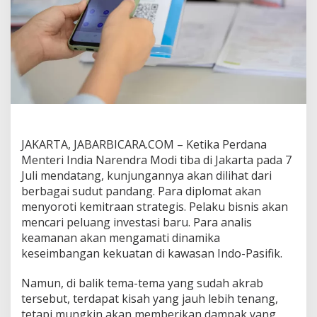
l
i
h
a
t
:
B
a
g
a
i
m
JAKARTA, JABARBICARA.COM –
Ketika Perdana
a
Menteri India Narendra Modi tiba di Jakarta pada 7
n
Juli mendatang, kunjungannya akan dilihat dari
a
berbagai sudut pandang. Para diplomat akan
I
menyoroti kemitraan strategis. Pelaku bisnis akan
n
f
mencari peluang investasi baru. Para analis
r
keamanan akan mengamati dinamika
a
keseimbangan kekuatan di kawasan Indo-Pasifik.
s
t
Namun, di balik tema-tema yang sudah akrab
r
u
tersebut, terdapat kisah yang jauh lebih tenang,
k
tetapi mungkin akan memberikan dampak yang