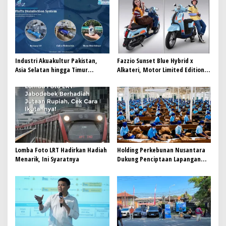
i
p
o
s
Industri Akuakultur Pakistan,
Fazzio Sunset Blue Hybrid x
Asia Selatan hingga Timur
Alkateri, Motor Limited Edition
Tengah Bersiap Terapkan Solusi
Buat Nyempurnain Look Retro-
Terlengkap dari Indonesia
Future Lo
Lomba Foto LRT Hadirkan Hadiah
Holding Perkebunan Nusantara
Menarik, Ini Syaratnya
Dukung Penciptaan Lapangan
Kerja, PTPN I Serap 15–20 Ribu
Pekerja di Pabrik Tembakau