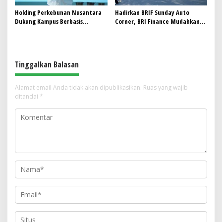
Holding Perkebunan Nusantara
Hadirkan BRIF Sunday Auto
Dukung Kampus Berbasis
Corner, BRI Finance Mudahkan
Perkebunan, Arya Sandhiyudha
Warga Bali Wujudkan Mobil
Jadi Mahasiswa Angkatan
Impian
Pertama Magister ITSI
Tinggalkan Balasan
Alamat email Anda tidak akan dipublikasikan.
Ruas yang wajib
ditandai
*