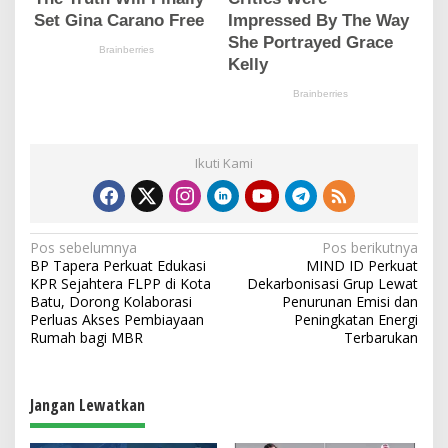
Ikuti Kami
N
Pos sebelumnya
Pos berikutnya
BP Tapera Perkuat Edukasi
MIND ID Perkuat
a
KPR Sejahtera FLPP di Kota
Dekarbonisasi Grup Lewat
v
Batu, Dorong Kolaborasi
Penurunan Emisi dan
Perluas Akses Pembiayaan
Peningkatan Energi
i
Rumah bagi MBR
Terbarukan
g
a
Jangan Lewatkan
s