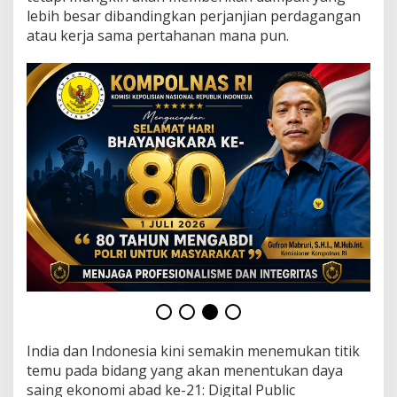
t
lebih besar dibandingkan perjanjian perdagangan
u
atau kerja sama pertahanan mana pun.
r
D
i
g
i
t
a
l
D
i
a
m
-
D
i
a
m
M
e
n
India dan Indonesia kini semakin menemukan titik
g
temu pada bidang yang akan menentukan daya
u
b
saing ekonomi abad ke-21: Digital Public