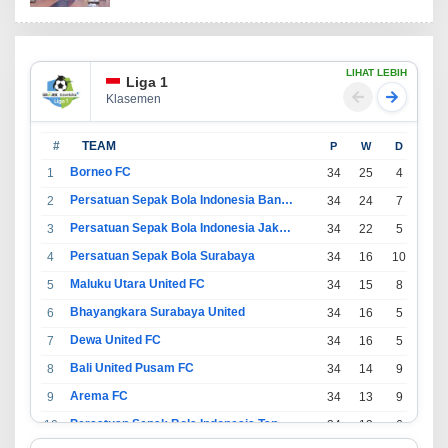
LIHAT LEBIH
Liga 1
Klasemen
#
TEAM
P
W
D
L
Borneo FC
1
34
25
4
5
Persatuan Sepak Bola Indonesia Bandung
2
34
24
7
3
Persatuan Sepak Bola Indonesia Jakarta
3
34
22
5
7
Persatuan Sepak Bola Surabaya
4
34
16
10
8
Maluku Utara United FC
5
34
15
8
11
Bhayangkara Surabaya United
6
34
16
5
13
Dewa United FC
7
34
16
5
13
Bali United Pusam FC
8
34
14
9
11
Arema FC
9
34
13
9
12
Persatuan Sepak Bola Indonesia Tangerang
10
34
13
6
15