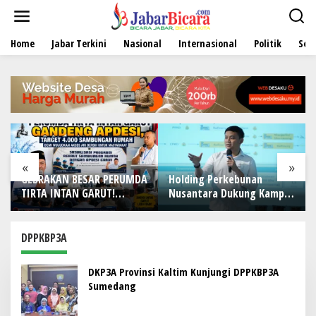
L
e
w
Home
Jabar Terkini
Nasional
Internasional
Politik
Sen
a
t
i
k
e
k
o
n
t
e
«
»
n
GEBRAKAN BESAR PERUMDA
Holding Perkebunan
TIRTA INTAN GARUT!
Nusantara Dukung Kampus
Gandeng APDESI, Target
Berbasis Perkebunan, Arya
4.000 Sambungan Rumah
Sandhiyudha Jadi
Demi Wujudkan Akses Air
Mahasiswa Angkatan
DPPKBP3A
Bersih untuk Masyarakat
Pertama Magister ITSI
DKP3A Provinsi Kaltim Kunjungi DPPKBP3A
Sumedang