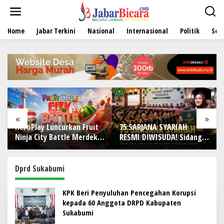
L
e
w
Home
Jabar Terkini
Nasional
Internasional
Politik
Sen
a
t
i
k
e
k
o
n
t
e
«
»
n
HeroPlay Luncurkan Fruit
75 SARJANA SYARIAH
Ninja City Battle Merdeka
RESMI DIWISUDA! Sidang
Edition Ajak Gamer
Senat Terbuka STEI
Indonesia Bermain
Yapisha Garut
Berlangsung Khidmat,
Dprd Sukabumi
Siapkan Lulusan Berdaya
Saing dan Berintegritas
KPK Beri Penyuluhan Pencegahan Korupsi
kepada 60 Anggota DRPD Kabupaten
Sukabumi