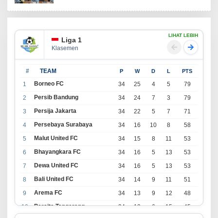
LIHAT LEBIH
Liga 1
Klasemen
#
TEAM
P
W
D
L
PTS
Borneo FC
1
34
25
4
5
79
Persib Bandung
2
34
24
7
3
79
Persija Jakarta
3
34
22
5
7
71
Persebaya Surabaya
4
34
16
10
8
58
Malut United FC
5
34
15
8
11
53
Bhayangkara FC
6
34
16
5
13
53
Dewa United FC
7
34
16
5
13
53
Bali United FC
8
34
14
9
11
51
Arema FC
9
34
13
9
12
48
Persita Tangerang
10
34
13
6
15
45