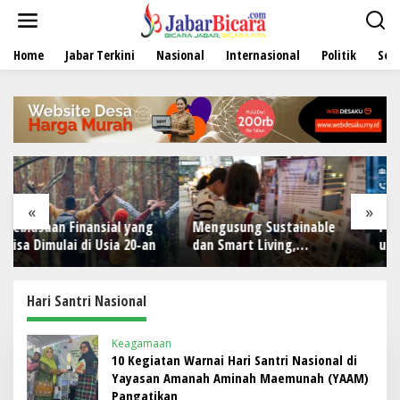
L
e
w
Home
Jabar Terkini
Nasional
Internasional
Politik
Sen
a
t
i
k
e
k
o
n
t
e
«
»
n
yang
Mengusung Sustainable
Predictive Call Barantum
20-an
dan Smart Living,
untuk Tingkatkan Efisien
NARALOKA 2026 Hadirkan
Operasional
Karya Terbaik Mahasiswa
BINUS @Malang
Hari Santri Nasional
Keagamaan
10 Kegiatan Warnai Hari Santri Nasional di
Yayasan Amanah Aminah Maemunah (YAAM)
Pangatikan