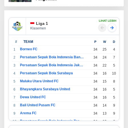
LIHAT LEBIH
Liga 1
Klasemen
#
TEAM
P
W
D
L
Borneo FC
1
34
25
4
5
Persatuan Sepak Bola Indonesia Bandung
2
34
24
7
3
Persatuan Sepak Bola Indonesia Jakarta
3
34
22
5
7
Persatuan Sepak Bola Surabaya
4
34
16
10
8
Maluku Utara United FC
5
34
15
8
11
Bhayangkara Surabaya United
6
34
16
5
13
Dewa United FC
7
34
16
5
13
Bali United Pusam FC
8
34
14
9
11
Arema FC
9
34
13
9
12
Persatuan Sepak Bola Indonesia Tangerang
10
34
13
6
15