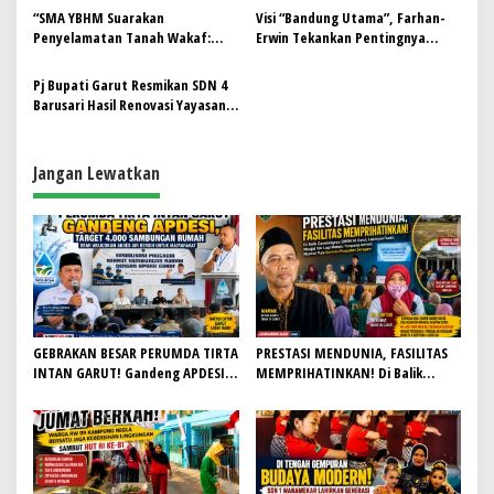
s
“SMA YBHM Suarakan
Visi “Bandung Utama”, Farhan-
Penyelamatan Tanah Wakaf:
Erwin Tekankan Pentingnya
i
Demi Pendidikan dan Marwah
Pendidikan Generasi Amanah dan
p
Pesantren”
Berkarakter
Pj Bupati Garut Resmikan SDN 4
Barusari Hasil Renovasi Yayasan
o
Bakti Barito beserta Kolega
s
Jangan Lewatkan
GEBRAKAN BESAR PERUMDA TIRTA
PRESTASI MENDUNIA, FASILITAS
INTAN GARUT! Gandeng APDESI,
MEMPRIHATINKAN! Di Balik
Target 4.000 Sambungan Rumah
Gemilangnya SMAN 26 Garut,
Demi Wujudkan Akses Air Bersih
Lapangan Hoki Rusak, Masjid Tak
untuk Masyarakat
Lagi Mampu Tampung Jamaah,
Penjualan Seragam Ikut Jadi
Sorotan