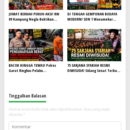
JUMAT BERKAH PENUH AKSI! RW
DI TENGAH GEMPURAN BUDAYA
09 Kampung Negla Buktikan
MODERN! SDN 1 Wanamekar
Gotong Royong Bukan Sekadar
Lahirkan Generasi Penari Sunda,
Slogan, Warga Bersatu Sambut
Menjaga Warisan Leluhur dari
HUT RI ke-81
Ruang Kelas
BACOK HINGGA TEWAS! Polres
75 SARJANA SYARIAH RESMI
Garut Ringkus Pelaku
DIWISUDA! Sidang Senat Terbuka
Penganiayaan Brutal di
STEI Yapisha Garut Berlangsung
Banyuresmi, Terancam 10 Tahun
Khidmat, Siapkan Lulusan
Penjara
Berdaya Saing dan Berintegritas
Tinggalkan Balasan
Alamat email Anda tidak akan dipublikasikan.
Ruas yang wajib
ditandai
*