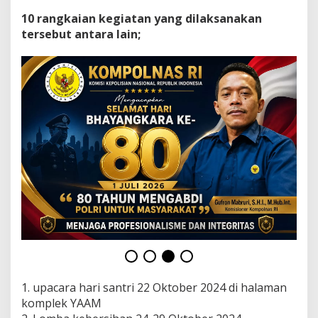
a
s
10 rangkaian kegiatan yang dilaksanakan
a
tersebut antara lain;
n
A
m
a
n
a
h
A
m
i
n
a
h
M
a
e
m
u
n
a
1. upacara hari santri 22 Oktober 2024 di halaman
h
komplek YAAM
(