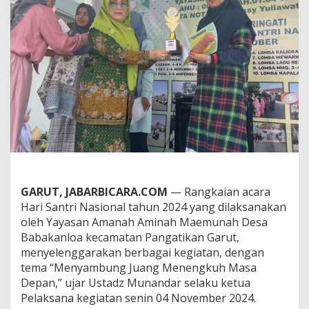
a
i
H
a
r
i
S
a
n
t
r
i
N
a
s
i
GARUT, JABARBICARA.COM
— Rangkaian acara
o
Hari Santri Nasional tahun 2024 yang dilaksanakan
n
oleh Yayasan Amanah Aminah Maemunah Desa
a
Babakanloa kecamatan Pangatikan Garut,
l
d
menyelenggarakan berbagai kegiatan, dengan
i
tema “Menyambung Juang Menengkuh Masa
Y
Depan,” ujar Ustadz Munandar selaku ketua
a
Pelaksana kegiatan senin 04 November 2024.
y