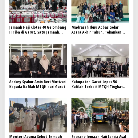
Jemaah Haji Kloter 40 Gelombang
Madrasah Ibnu Abbas Gelar
II Tiba di Garut, Satu Jemaah
Acara Akhir Tahun, Tekankan
Wafat di Tanah Suci
Pentingnya Sinergi Orang Tua
dan Guru dalam Pendidikan
Abdusy Syakur Amin Beri Motivasi
Kabupaten Garut Lepas 56
Kepada Kafilah MTQH dari Garut
Kafilah Terbaik MTQH Tingkat
Provinsi Jawa Barat ke Bandung
Menteri Agama Sebut Jemaah
Seorang Jemaah Haji Lansia Asal