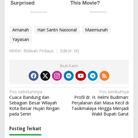
Amanah
Hari Santri Nasional
Maemunah
Yayasan
Writer: Ridwan Firdaus
Editor: IKJ
Ikuti Kami
N
Pos sebelumnya
Pos berikutnya
Cuaca Bandung dan
Profil dr. H. Helmi Budiman:
a
Sebagian Besar Wilayah
Perjalanan dari Masa Kecil di
v
Kota Besar Hujan Ringan
Tasikmalaya Hingga Menjadi
pada Senin
Wakil Bupati Garut
i
g
Posting Terkait
a