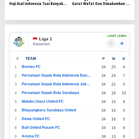
Haji Asal Indonesia Tuai Banyak
Garut Wafat Dan Dimakamkan Di
Pujian Dari Negara Lain
Makkah
LIHAT LEBIH
Liga 1
Klasemen
#
TEAM
P
W
D
L
Borneo FC
1
34
25
4
5
Persatuan Sepak Bola Indonesia Bandung
2
34
24
7
3
Persatuan Sepak Bola Indonesia Jakarta
3
34
22
5
7
Persatuan Sepak Bola Surabaya
4
34
16
10
8
Maluku Utara United FC
5
34
15
8
11
Bhayangkara Surabaya United
6
34
16
5
13
Dewa United FC
7
34
16
5
13
Bali United Pusam FC
8
34
14
9
11
Arema FC
9
34
13
9
12