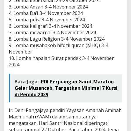
2. Lomba kebersihan 24-29 Oktober 2024
Y
3. Lomba Adzan 3-4 November 2024
A
A
4. Lomba Da’I 3-4 November 2024
M
5. Lomba puisi 3-4 November 2024
)
6. Lomba kaligrafi 3-4 November 2024
P
7. Lomba mewarnai 3-4 November 2024
a
8. Lomba Lagu Religion 3-4 November 2024
n
g
9. Lomba musabakoh hifdzil quran (MHQ) 3-4
a
November
t
10. Lomba hapalan Surat pendek 3-4 November
i
2024.
k
a
n
Baca Juga:
PDI Perjuangan Garut Maraton
Gelar Musancab, Targetkan Minimal 7 Kursi
di Pemilu 2029
Ir. Deni Rangajaya pendiri Yayasan Amanah Aminah
Maemunah (YAAM) dalam sambutannya
mengatakan, Hari Santri Nasional diperingati
setiap tanggal 22 Oktober. Pada tahun 2024, tema