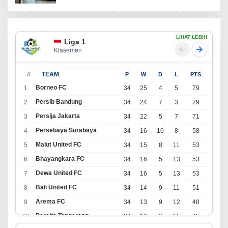
LIHAT LEBIH
Liga 1
Klasemen
#
TEAM
P
W
D
L
PTS
Borneo FC
1
34
25
4
5
79
Persib Bandung
2
34
24
7
3
79
Persija Jakarta
3
34
22
5
7
71
Persebaya Surabaya
4
34
16
10
8
58
Malut United FC
5
34
15
8
11
53
Bhayangkara FC
6
34
16
5
13
53
Dewa United FC
7
34
16
5
13
53
Bali United FC
8
34
14
9
11
51
Arema FC
9
34
13
9
12
48
Persita Tangerang
10
34
13
6
15
45